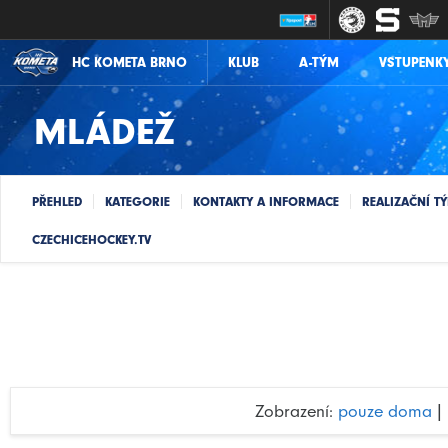
KLUB
A-TÝM
VSTUPENK
HC KOMETA BRNO
MLÁDEŽ
PŘEHLED
KATEGORIE
KONTAKTY A INFORMACE
REALIZAČNÍ T
CZECHICEHOCKEY.TV
Zobrazení:
pouze doma
|