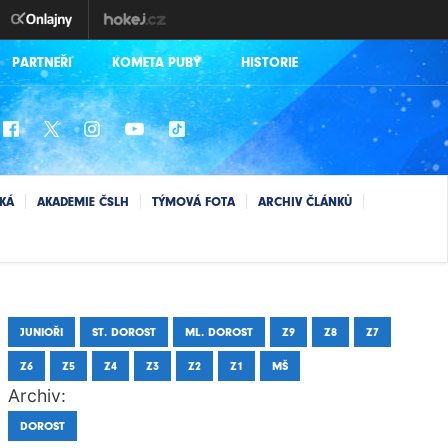
PARTNEŘI
KOMETA PUBY
HISTORIE
SKÁ
AKADEMIE ČSLH
TÝMOVÁ FOTA
ARCHIV ČLÁNKŮ
JUNIOŘI
ST. DOROST
ML. DOROST
Z9
Z8
Z7
Z6
Z5
Z4
Z3
Z2
Z1
MŠ
Archiv:
DOROST