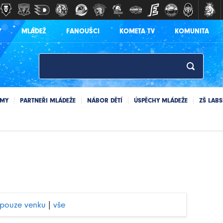
Y
MLÁDEŽ
FANOUŠCI
KOMETA TV
KOMUNITA
ÝMY
PARTNEŘI MLÁDEŽE
NÁBOR DĚTÍ
ÚSPĚCHY MLÁDEŽE
ZŠ LAB
pouze venku
|
vše