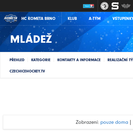
KLUB
A-TÝM
VSTUPENK
HC KOMETA BRNO
MLÁDEŽ
PŘEHLED
KATEGORIE
KONTAKTY A INFORMACE
REALIZAČNÍ T
CZECHICEHOCKEY.TV
Zobrazení:
pouze doma
|