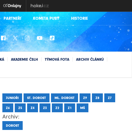
PARTNEŘI
KOMETA PUBY
HISTORIE
SKÁ
AKADEMIE ČSLH
TÝMOVÁ FOTA
ARCHIV ČLÁNKŮ
JUNIOŘI
ST. DOROST
ML. DOROST
Z9
Z8
Z7
Z6
Z5
Z4
Z3
Z2
Z1
MŠ
Archiv:
DOROST