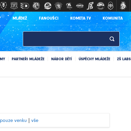
Y
MLÁDEŽ
FANOUŠCI
KOMETA TV
KOMUNITA
ÝMY
PARTNEŘI MLÁDEŽE
NÁBOR DĚTÍ
ÚSPĚCHY MLÁDEŽE
ZŠ LAB
pouze venku
|
vše