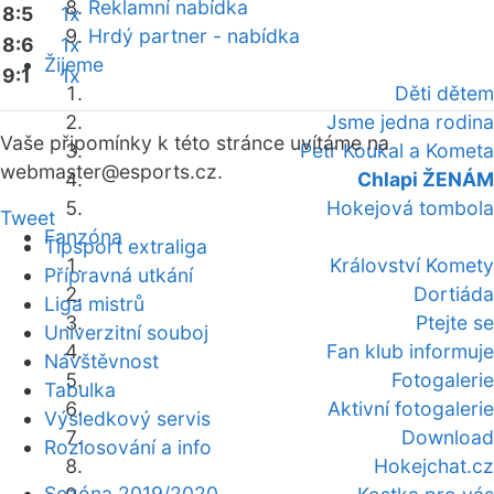
Reklamní nabídka
8:5
1x
Hrdý partner - nabídka
8:6
1x
Žijeme
9:1
1x
Děti dětem
Jsme jedna rodina
Vaše připomínky k této stránce uvítáme na
Petr Koukal a Kometa
webmaster
@esports.cz.
Chlapi ŽENÁM
Hokejová tombola
Tweet
Fanzóna
Tipsport extraliga
Království Komety
Přípravná utkání
Dortiáda
Liga mistrů
Ptejte se
Univerzitní souboj
Fan klub informuje
Návštěvnost
Fotogalerie
Tabulka
Aktivní fotogalerie
Výsledkový servis
Download
Rozlosování a info
Hokejchat.cz
Sezóna 2019/2020