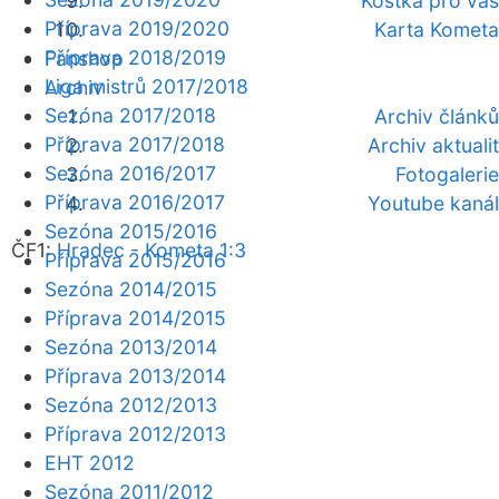
Kostka pro vás
Příprava 2019/2020
Karta Kometa
Příprava 2018/2019
Fanshop
Liga mistrů 2017/2018
Archiv
Sezóna 2017/2018
Archiv článků
Příprava 2017/2018
Archiv aktualit
Sezóna 2016/2017
Fotogalerie
Příprava 2016/2017
Youtube kanál
Sezóna 2015/2016
ČF1:
Hradec - Kometa 1:3
Příprava 2015/2016
Sezóna 2014/2015
Příprava 2014/2015
Sezóna 2013/2014
Příprava 2013/2014
Sezóna 2012/2013
Příprava 2012/2013
EHT 2012
Sezóna 2011/2012