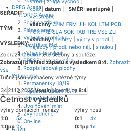
střed
|
2.liga východ
|
DRFG Arena
kolo
|
datum
|
SMĚR:
sestupně
|
SEŘADIT:
DRFG Arena
vzestupně
|
Schéma tribun
všechny
CHM
FRM
JIH
KOL
LTM
PCB
TÝM:
Plánek areny
POR
PRE
SLA
SOK
TAB
TRE
VSE
ZLI
Virtuální prohlídka
všechny
|
remízy
|
výhry v prodl.
|
VÝSLEDKY:
Návštěvní řád
nájezdy
|
prodl. nebo náj.
|
s nulou
|
Veřejné bruslení
Zobrazit
tabulku
této sezóny a soutěže.
PRESS: pro novináře
Zobrazuji přehled zápasů s výsledkem 8:4.
Zobrazit
Rozpis ledové plochy
vše
Vstupenky
Tučně jsou vyznačeny vítězné týmy.
Permanentky 18/19
34
21.12.2025
Vsetín
Litoměřice
8:4
Přípravná utkání 18/19
Četnost výsledků
Vstupenky 18/19
Uvolňování míst
výhry domácích
remízy
výhry hostí
Zvýhodněné
1:0
5x
0:1
4x
On-line
1:0pp
2x
0:1pp
1x
A-tým