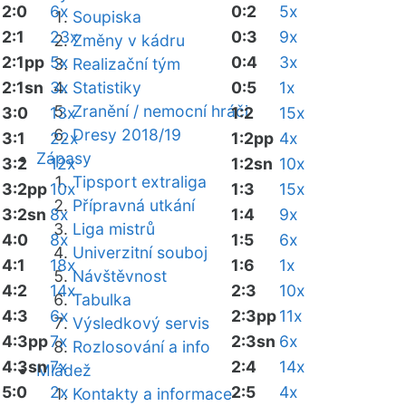
2:0
6x
0:2
5x
Soupiska
2:1
23x
0:3
9x
Změny v kádru
2:1pp
5x
0:4
3x
Realizační tým
2:1sn
3x
Statistiky
0:5
1x
Zranění / nemocní hráči
3:0
13x
1:2
15x
Dresy 2018/19
3:1
22x
1:2pp
4x
Zápasy
3:2
12x
1:2sn
10x
Tipsport extraliga
3:2pp
10x
1:3
15x
Přípravná utkání
3:2sn
8x
1:4
9x
Liga mistrů
4:0
8x
1:5
6x
Univerzitní souboj
4:1
18x
1:6
1x
Návštěvnost
4:2
14x
2:3
10x
Tabulka
4:3
6x
2:3pp
11x
Výsledkový servis
4:3pp
7x
2:3sn
6x
Rozlosování a info
4:3sn
7x
2:4
14x
Mládež
5:0
2x
2:5
4x
Kontakty a informace