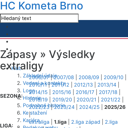
HC Kometa Brno
Zápasy »
Výsledky
extraligy
Klub
Základní údaje
2006/07
|
2007/08
|
2008/09
|
2009/10
|
Vedení a kontakty
2010/11
|
2011/12
|
2012/13
|
2013/14
|
Logo
2014/15
|
2015/16
|
2016/17
|
2017/18
|
SEZONA:
Historie
2018/19
|
2019/20
|
2020/21
|
2021/22
|
Podrobná historie
2022/23
|
2023/24
|
2024/25
|
2025/26
Ke stažení
|
Kariéra
extraliga
|
1.liga
|
2.liga západ
|
2.liga
LIGA:
Redakce webu