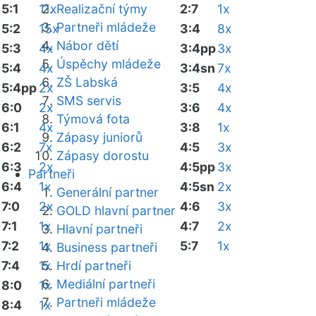
5:1
11x
Realizační týmy
2:7
1x
Partneři mládeže
5:2
15x
3:4
8x
Nábor dětí
5:3
4x
3:4pp
3x
Úspěchy mládeže
5:4
4x
3:4sn
7x
ZŠ Labská
5:4pp
2x
3:5
4x
SMS servis
6:0
2x
3:6
4x
Týmová fota
6:1
4x
3:8
1x
Zápasy juniorů
6:2
7x
4:5
3x
Zápasy dorostu
6:3
2x
4:5pp
3x
Partneři
6:4
1x
4:5sn
2x
Generální partner
7:0
2x
4:6
3x
GOLD hlavní partner
7:1
1x
4:7
2x
Hlavní partneři
7:2
1x
5:7
1x
Business partneři
7:4
1x
Hrdí partneři
Mediální partneři
8:0
1x
Partneři mládeže
8:4
1x