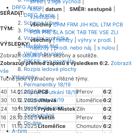
střed
|
2.liga východ
|
DRFG Arena
kolo
|
datum
|
SMĚR:
sestupně
|
SEŘADIT:
DRFG Arena
vzestupně
|
Schéma tribun
všechny
CHM
FRM
JIH
KOL
LTM
PCB
TÝM:
Plánek areny
POR
PRE
SLA
SOK
TAB
TRE
VSE
ZLI
Virtuální prohlídka
všechny
|
remízy
|
výhry v prodl.
|
VÝSLEDKY:
Návštěvní řád
nájezdy
|
prodl. nebo náj.
|
s nulou
|
Veřejné bruslení
Zobrazit
tabulku
této sezóny a soutěže.
PRESS: pro novináře
Zobrazuji přehled zápasů s výsledkem 6:2.
Zobrazit
Rozpis ledové plochy
vše
Vstupenky
Tučně jsou vyznačeny vítězné týmy.
Permanentky 18/19
40
14.01.2026
PCB
Přerov
6:2
Přípravná utkání 18/19
Vstupenky 18/19
30
10.12.2025
Jihlava
Litoměřice
6:2
Uvolňování míst
24
19.11.2025
Frýdek-Místek
Zlín
6:2
Zvýhodněné
16
28.10.2025
Vsetín
Přerov
6:2
On-line
11
11.10.2025
Litoměřice
Chomutov
6:2
A-tým