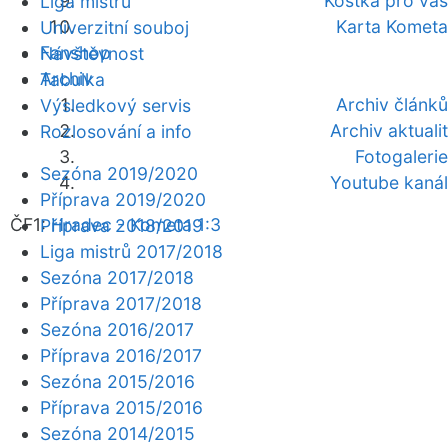
Kostka pro vás
Liga mistrů
Karta Kometa
Univerzitní souboj
Fanshop
Návštěvnost
Archiv
Tabulka
Archiv článků
Výsledkový servis
Archiv aktualit
Rozlosování a info
Fotogalerie
Sezóna 2019/2020
Youtube kanál
Příprava 2019/2020
ČF1:
Hradec - Kometa 1:3
Příprava 2018/2019
Liga mistrů 2017/2018
Sezóna 2017/2018
Příprava 2017/2018
Sezóna 2016/2017
Příprava 2016/2017
Sezóna 2015/2016
Příprava 2015/2016
Sezóna 2014/2015