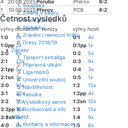
4
20.09.2025
Poruba
Přerov
6:2
Soupiska
1
10.09.2025
Přerov
PCB
6:2
Změny v kádru
Četnost výsledků
Realizační tým
Statistiky
výhry domácích
remízy
výhry hostí
Zranění / nemocní hráči
1:0
5x
0:1
4x
Dresy 2018/19
1:0pp
2x
0:1pp
1x
Zápasy
2:0
6x
0:2
5x
Tipsport extraliga
2:1
23x
0:3
9x
Přípravná utkání
2:1pp
5x
0:4
3x
Liga mistrů
2:1sn
3x
0:5
1x
Univerzitní souboj
3:0
13x
1:2
15x
Návštěvnost
3:1
22x
1:2pp
4x
Tabulka
3:2
12x
1:2sn
10x
Výsledkový servis
3:2pp
10x
Rozlosování a info
1:3
15x
Mládež
3:2sn
8x
1:4
9x
Kontakty a informace
4:0
8x
1:5
6x