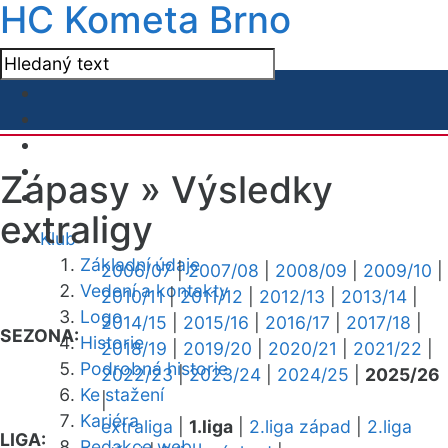
HC Kometa Brno
Zápasy »
Výsledky
extraligy
Klub
Základní údaje
2006/07
|
2007/08
|
2008/09
|
2009/10
|
Vedení a kontakty
2010/11
|
2011/12
|
2012/13
|
2013/14
|
Logo
2014/15
|
2015/16
|
2016/17
|
2017/18
|
SEZONA:
Historie
2018/19
|
2019/20
|
2020/21
|
2021/22
|
Podrobná historie
2022/23
|
2023/24
|
2024/25
|
2025/26
Ke stažení
|
Kariéra
extraliga
|
1.liga
|
2.liga západ
|
2.liga
LIGA:
Redakce webu