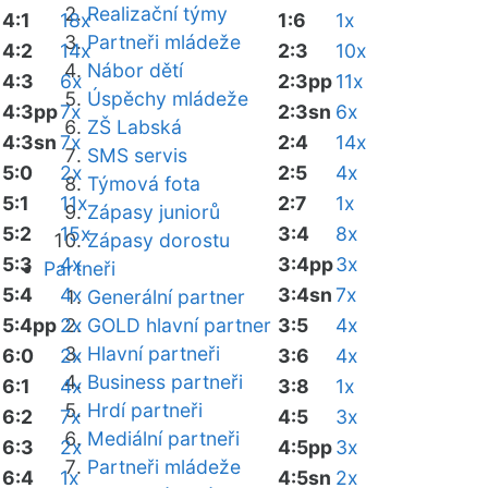
Realizační týmy
4:1
18x
1:6
1x
Partneři mládeže
4:2
14x
2:3
10x
Nábor dětí
4:3
6x
2:3pp
11x
Úspěchy mládeže
4:3pp
7x
2:3sn
6x
ZŠ Labská
4:3sn
7x
2:4
14x
SMS servis
5:0
2x
2:5
4x
Týmová fota
5:1
11x
2:7
1x
Zápasy juniorů
5:2
15x
3:4
8x
Zápasy dorostu
5:3
4x
3:4pp
3x
Partneři
5:4
4x
3:4sn
7x
Generální partner
5:4pp
2x
GOLD hlavní partner
3:5
4x
Hlavní partneři
6:0
2x
3:6
4x
Business partneři
6:1
4x
3:8
1x
Hrdí partneři
6:2
7x
4:5
3x
Mediální partneři
6:3
2x
4:5pp
3x
Partneři mládeže
6:4
1x
4:5sn
2x