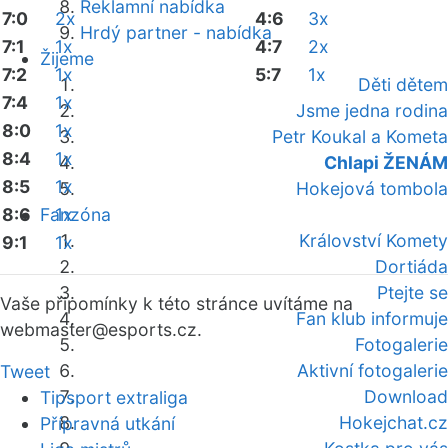
Reklamní nabídka
7:0
2x
4:6
3x
Hrdý partner - nabídka
7:1
1x
4:7
2x
Žijeme
7:2
1x
5:7
1x
Děti dětem
7:4
1x
Jsme jedna rodina
8:0
1x
Petr Koukal a Kometa
8:4
1x
Chlapi ŽENÁM
8:5
1x
Hokejová tombola
8:6
Fanzóna
1x
Království Komety
9:1
1x
Dortiáda
Ptejte se
Vaše připomínky k této stránce uvítáme na
Fan klub informuje
webmaster
@esports.cz.
Fotogalerie
Aktivní fotogalerie
Tweet
Download
Tipsport extraliga
Hokejchat.cz
Přípravná utkání