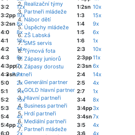
Realizační týmy
3:2
12x
1:2sn
10x
Partneři mládeže
3:2pp
10x
1:3
15x
Nábor dětí
3:2sn
8x
1:4
9x
Úspěchy mládeže
4:0
8x
1:5
6x
ZŠ Labská
4:1
18x
1:6
1x
SMS servis
4:2
14x
2:3
10x
Týmová fota
4:3
6x
2:3pp
11x
Zápasy juniorů
4:3pp
7x
2:3sn
6x
Zápasy dorostu
4:3sn
Partneři
7x
2:4
14x
Generální partner
5:0
2x
2:5
4x
GOLD hlavní partner
5:1
11x
2:7
1x
Hlavní partneři
5:2
15x
3:4
8x
Business partneři
5:3
4x
3:4pp
3x
Hrdí partneři
5:4
4x
3:4sn
7x
Mediální partneři
5:4pp
2x
3:5
4x
Partneři mládeže
6:0
2x
3:6
4x