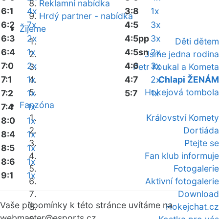
Reklamní nabídka
6:1
4x
3:8
1x
Hrdý partner - nabídka
6:2
7x
4:5
3x
Žijeme
6:3
2x
4:5pp
3x
Děti dětem
6:4
1x
4:5sn
2x
Jsme jedna rodina
7:0
2x
4:6
3x
Petr Koukal a Kometa
7:1
1x
4:7
2x
Chlapi ŽENÁM
Hokejová tombola
7:2
1x
5:7
1x
Fanzóna
7:4
1x
Království Komety
8:0
1x
Dortiáda
8:4
1x
Ptejte se
8:5
1x
Fan klub informuje
8:6
1x
Fotogalerie
9:1
1x
Aktivní fotogalerie
Download
Vaše připomínky k této stránce uvítáme na
Hokejchat.cz
webmaster
@esports.cz.