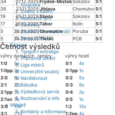
34
07.12.2025
Frýdek-Místek
Sokolov
5:1
Soupiska
26
23.11.2025
Jihlava
Chomutov
5:1
Změny v kádru
19
05.11.2025
Slavia
Sokolov
5:1
Realizační tým
17
29.10.2025
Tábor
Kolín
5:1
Statistiky
5
24.09.2025
Chomutov
Poruba
5:1
Zranění / nemocní hráči
Dresy 2018/19
5
24.09.2025
Třebíč
PCB
5:1
Četnost výsledků
Zápasy
Tipsport extraliga
výhry domácích
remízy
výhry hostí
Přípravná utkání
1:0
5x
0:1
4x
Liga mistrů
1:0pp
2x
0:1pp
1x
Univerzitní souboj
2:0
6x
0:2
5x
Návštěvnost
2:1
23x
Tabulka
0:3
9x
Výsledkový servis
2:1pp
5x
0:4
3x
Rozlosování a info
2:1sn
3x
0:5
1x
Mládež
3:0
13x
1:2
15x
Kontakty a informace
3:1
22x
1:2pp
4x