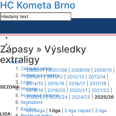
HC Kometa Brno
Zápasy »
Výsledky
extraligy
Klub
Základní údaje
2006/07
|
2007/08
|
2008/09
|
2009/10
|
Vedení a kontakty
2010/11
|
2011/12
|
2012/13
|
2013/14
|
Logo
2014/15
|
2015/16
|
2016/17
|
2017/18
|
SEZONA:
Historie
2018/19
|
2019/20
|
2020/21
|
2021/22
|
Podrobná historie
2022/23
|
2023/24
|
2024/25
|
2025/26
Ke stažení
|
Kariéra
extraliga
|
1.liga
|
2.liga západ
|
2.liga
LIGA:
Redakce webu