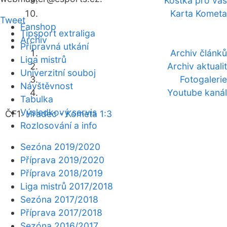
Kostka pro vás
Karta Kometa
Tweet
Fanshop
Tipsport extraliga
Archiv
Přípravná utkání
Archiv článků
Liga mistrů
Archiv aktualit
Univerzitní souboj
Fotogalerie
Návštěvnost
Youtube kanál
Tabulka
Výsledkový servis
ČF1:
Hradec - Kometa 1:3
Rozlosování a info
Sezóna 2019/2020
Příprava 2019/2020
Příprava 2018/2019
Liga mistrů 2017/2018
Sezóna 2017/2018
Příprava 2017/2018
Sezóna 2016/2017