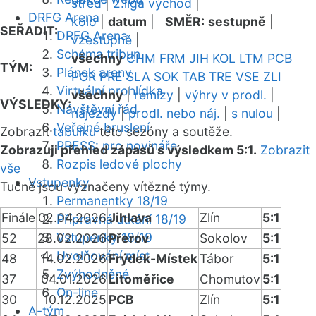
střed
|
2.liga východ
|
DRFG Arena
kolo
|
datum
|
SMĚR:
sestupně
|
SEŘADIT:
DRFG Arena
vzestupně
|
Schéma tribun
všechny
CHM
FRM
JIH
KOL
LTM
PCB
TÝM:
Plánek areny
POR
PRE
SLA
SOK
TAB
TRE
VSE
ZLI
Virtuální prohlídka
všechny
|
remízy
|
výhry v prodl.
|
VÝSLEDKY:
Návštěvní řád
nájezdy
|
prodl. nebo náj.
|
s nulou
|
Veřejné bruslení
Zobrazit
tabulku
této sezóny a soutěže.
PRESS: pro novináře
Zobrazuji přehled zápasů s výsledkem 5:1.
Zobrazit
Rozpis ledové plochy
vše
Vstupenky
Tučně jsou vyznačeny vítězné týmy.
Permanentky 18/19
Finále
02.04.2026
Jihlava
Zlín
5:1
Přípravná utkání 18/19
Vstupenky 18/19
52
28.02.2026
Přerov
Sokolov
5:1
Uvolňování míst
48
14.02.2026
Frýdek-Místek
Tábor
5:1
Zvýhodněné
37
04.01.2026
Litoměřice
Chomutov
5:1
On-line
30
10.12.2025
PCB
Zlín
5:1
A-tým