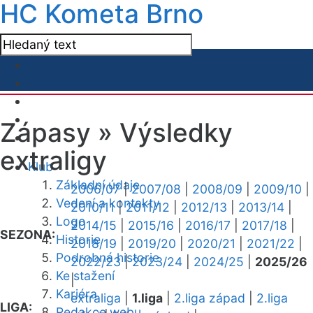
HC Kometa Brno
Zápasy »
Výsledky
extraligy
Klub
Základní údaje
2006/07
|
2007/08
|
2008/09
|
2009/10
|
Vedení a kontakty
2010/11
|
2011/12
|
2012/13
|
2013/14
|
Logo
2014/15
|
2015/16
|
2016/17
|
2017/18
|
SEZONA:
Historie
2018/19
|
2019/20
|
2020/21
|
2021/22
|
Podrobná historie
2022/23
|
2023/24
|
2024/25
|
2025/26
Ke stažení
|
Kariéra
extraliga
|
1.liga
|
2.liga západ
|
2.liga
LIGA:
Redakce webu