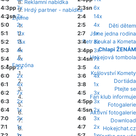
Reklamní nabídka
4:3pp
7x
2:3sn
6x
Hrdý partner - nabídka
4:3sn
7x
2:4
14x
Žijeme
5:0
2x
2:5
4x
Děti dětem
5:1
11x
2:7
1x
Jsme jedna rodina
Petr Koukal a Kometa
5:2
15x
3:4
8x
Chlapi ŽENÁM
5:3
4x
3:4pp
3x
Hokejová tombola
5:4
4x
3:4sn
7x
Fanzóna
5:4pp
2x
3:5
4x
Království Komety
6:0
2x
3:6
4x
Dortiáda
6:1
4x
3:8
1x
Ptejte se
6:2
7x
4:5
3x
Fan klub informuje
6:3
2x
4:5pp
3x
Fotogalerie
6:4
1x
4:5sn
2x
Aktivní fotogalerie
7:0
2x
4:6
3x
Download
7:1
1x
4:7
2x
Hokejchat.cz
7:2
1x
5:7
1x