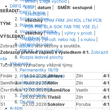
střed
|
2.liga východ
|
DRFG Arena
kolo
|
datum
|
SMĚR:
sestupně
|
SEŘADIT:
DRFG Arena
vzestupně
|
Schéma tribun
všechny
CHM
FRM
JIH
KOL
LTM
PCB
TÝM:
Plánek areny
POR
PRE
SLA
SOK
TAB
TRE
VSE
ZLI
Virtuální prohlídka
všechny
|
remízy
|
výhry v prodl.
|
VÝSLEDKY:
Návštěvní řád
nájezdy
|
prodl. nebo náj.
|
s nulou
|
Veřejné bruslení
Zobrazit
tabulku
této sezóny a soutěže.
PRESS: pro novináře
Zobrazuji přehled zápasů s výsledkem 4:1.
Zobrazit
Rozpis ledové plochy
vše
Vstupenky
Tučně jsou vyznačeny vítězné týmy.
Permanentky 18/19
Finále
14.04.2026
Jihlava
Zlín
4:1
Přípravná utkání 18/19
Vstupenky 18/19
Semifinále
19.03.2026
Kolín
Zlín
4:1
Uvolňování míst
Čtvrtfinále
12.03.2026
Litoměřice
Vsetín
4:1
Zvýhodněné
51
25.02.2026
Třebíč
Zlín
4:1
On-line
51
25.02.2026
Sokolov
Poruba
4:1
A-tým