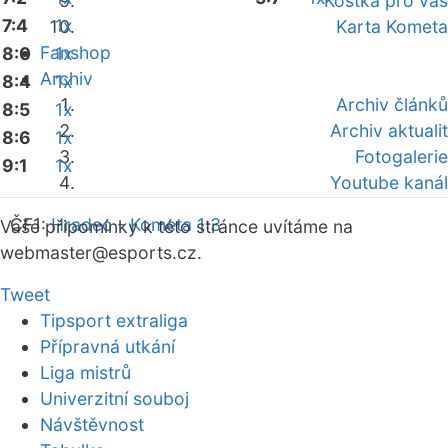
Kostka pro vás
7:4
1x
Karta Kometa
Fanshop
8:0
1x
Archiv
8:4
1x
Archiv článků
8:5
1x
Archiv aktualit
8:6
1x
Fotogalerie
9:1
1x
Youtube kanál
ČF1:
Hradec - Kometa 1:3
Vaše připomínky k této stránce uvítáme na
webmaster
@esports.cz.
Tweet
Tipsport extraliga
Přípravná utkání
Liga mistrů
Univerzitní souboj
Návštěvnost