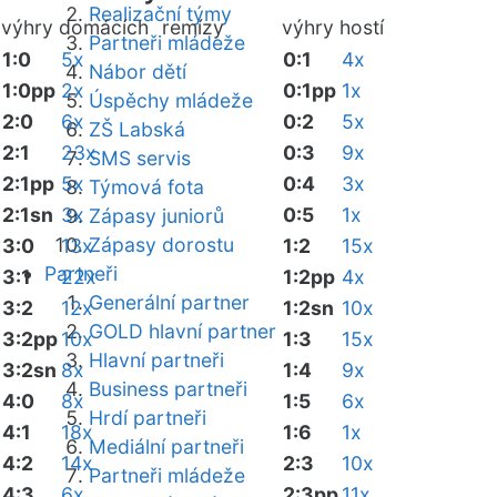
Realizační týmy
výhry domácích
remízy
výhry hostí
Partneři mládeže
1:0
5x
0:1
4x
Nábor dětí
1:0pp
2x
0:1pp
1x
Úspěchy mládeže
2:0
6x
0:2
5x
ZŠ Labská
2:1
23x
0:3
9x
SMS servis
2:1pp
5x
0:4
3x
Týmová fota
2:1sn
3x
0:5
1x
Zápasy juniorů
Zápasy dorostu
3:0
13x
1:2
15x
Partneři
3:1
22x
1:2pp
4x
Generální partner
3:2
12x
1:2sn
10x
GOLD hlavní partner
3:2pp
10x
1:3
15x
Hlavní partneři
3:2sn
8x
1:4
9x
Business partneři
4:0
8x
1:5
6x
Hrdí partneři
4:1
18x
1:6
1x
Mediální partneři
4:2
14x
2:3
10x
Partneři mládeže
4:3
6x
2:3pp
11x