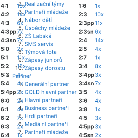
Realizační týmy
4:1
18x
1:6
1x
Partneři mládeže
4:2
14x
2:3
10x
Nábor dětí
4:3
6x
2:3pp
11x
Úspěchy mládeže
4:3pp
7x
2:3sn
6x
ZŠ Labská
4:3sn
7x
2:4
14x
SMS servis
5:0
2x
2:5
4x
Týmová fota
5:1
11x
2:7
1x
Zápasy juniorů
5:2
15x
3:4
8x
Zápasy dorostu
5:3
4x
3:4pp
3x
Partneři
5:4
4x
3:4sn
7x
Generální partner
5:4pp
2x
GOLD hlavní partner
3:5
4x
Hlavní partneři
6:0
2x
3:6
4x
Business partneři
6:1
4x
3:8
1x
Hrdí partneři
6:2
7x
4:5
3x
Mediální partneři
6:3
2x
4:5pp
3x
Partneři mládeže
6:4
1x
4:5sn
2x