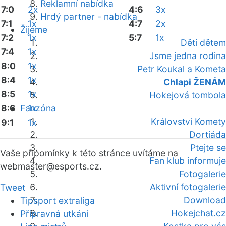
Reklamní nabídka
7:0
2x
4:6
3x
Hrdý partner - nabídka
7:1
1x
4:7
2x
Žijeme
7:2
1x
5:7
1x
Děti dětem
7:4
1x
Jsme jedna rodina
8:0
1x
Petr Koukal a Kometa
8:4
1x
Chlapi ŽENÁM
8:5
1x
Hokejová tombola
8:6
Fanzóna
1x
Království Komety
9:1
1x
Dortiáda
Ptejte se
Vaše připomínky k této stránce uvítáme na
Fan klub informuje
webmaster
@esports.cz.
Fotogalerie
Aktivní fotogalerie
Tweet
Download
Tipsport extraliga
Hokejchat.cz
Přípravná utkání