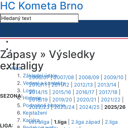
HC Kometa Brno
Zápasy »
Výsledky
extraligy
Klub
Základní údaje
2006/07
|
2007/08
|
2008/09
|
2009/10
|
Vedení a kontakty
2010/11
|
2011/12
|
2012/13
|
2013/14
|
Logo
2014/15
|
2015/16
|
2016/17
|
2017/18
|
SEZONA:
Historie
2018/19
|
2019/20
|
2020/21
|
2021/22
|
Podrobná historie
2022/23
|
2023/24
|
2024/25
|
2025/26
Ke stažení
|
Kariéra
extraliga
|
1.liga
|
2.liga západ
|
2.liga
LIGA:
Redakce webu