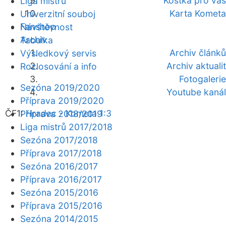
Kostka pro vás
Liga mistrů
Karta Kometa
Univerzitní souboj
Fanshop
Návštěvnost
Archiv
Tabulka
Archiv článků
Výsledkový servis
Archiv aktualit
Rozlosování a info
Fotogalerie
Sezóna 2019/2020
Youtube kanál
Příprava 2019/2020
ČF1:
Hradec - Kometa 1:3
Příprava 2018/2019
Liga mistrů 2017/2018
Sezóna 2017/2018
Příprava 2017/2018
Sezóna 2016/2017
Příprava 2016/2017
Sezóna 2015/2016
Příprava 2015/2016
Sezóna 2014/2015