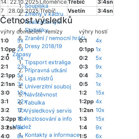
14
22.10.2025
Litoměřice
Třebíč
3:4sn
Soupiska
7
28.09.2025
Třebíč
Vsetín
3:4sn
Změny v kádru
Četnost výsledků
Realizační tým
Statistiky
výhry domácích
remízy
výhry hostí
Zranění / nemocní hráči
1:0
5x
0:1
4x
Dresy 2018/19
1:0pp
2x
0:1pp
1x
Zápasy
2:0
6x
0:2
5x
Tipsport extraliga
2:1
23x
0:3
9x
Přípravná utkání
2:1pp
5x
0:4
3x
Liga mistrů
2:1sn
3x
0:5
1x
Univerzitní souboj
3:0
13x
1:2
15x
Návštěvnost
3:1
22x
1:2pp
4x
Tabulka
3:2
12x
1:2sn
10x
Výsledkový servis
3:2pp
10x
Rozlosování a info
1:3
15x
Mládež
3:2sn
8x
1:4
9x
Kontakty a informace
4:0
8x
1:5
6x