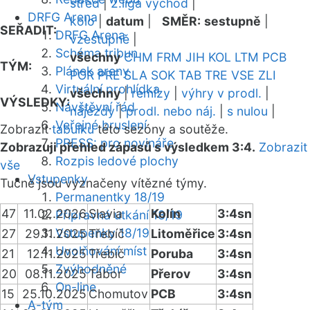
střed
|
2.liga východ
|
DRFG Arena
kolo
|
datum
|
SMĚR:
sestupně
|
SEŘADIT:
DRFG Arena
vzestupně
|
Schéma tribun
všechny
CHM
FRM
JIH
KOL
LTM
PCB
TÝM:
Plánek areny
POR
PRE
SLA
SOK
TAB
TRE
VSE
ZLI
Virtuální prohlídka
všechny
|
remízy
|
výhry v prodl.
|
VÝSLEDKY:
Návštěvní řád
nájezdy
|
prodl. nebo náj.
|
s nulou
|
Veřejné bruslení
Zobrazit
tabulku
této sezóny a soutěže.
PRESS: pro novináře
Zobrazuji přehled zápasů s výsledkem 3:4.
Zobrazit
Rozpis ledové plochy
vše
Vstupenky
Tučně jsou vyznačeny vítězné týmy.
Permanentky 18/19
47
11.02.2026
Slavia
Kolín
3:4sn
Přípravná utkání 18/19
Vstupenky 18/19
27
29.11.2025
Třebíč
Litoměřice
3:4sn
Uvolňování míst
21
12.11.2025
Třebíč
Poruba
3:4sn
Zvýhodněné
20
08.11.2025
Tábor
Přerov
3:4sn
On-line
15
25.10.2025
Chomutov
PCB
3:4sn
A-tým