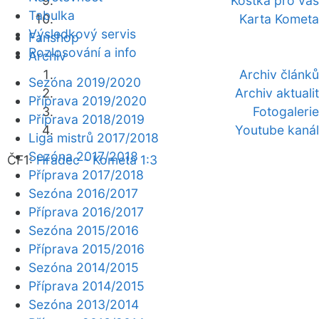
Kostka pro vás
Tabulka
Karta Kometa
Výsledkový servis
Fanshop
Rozlosování a info
Archiv
Archiv článků
Sezóna 2019/2020
Archiv aktualit
Příprava 2019/2020
Fotogalerie
Příprava 2018/2019
Youtube kanál
Liga mistrů 2017/2018
Sezóna 2017/2018
ČF1:
Hradec - Kometa 1:3
Příprava 2017/2018
Sezóna 2016/2017
Příprava 2016/2017
Sezóna 2015/2016
Příprava 2015/2016
Sezóna 2014/2015
Příprava 2014/2015
Sezóna 2013/2014