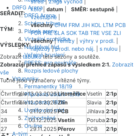
střed
|
2.liga východ
|
DRFG Arena
kolo
|
datum
|
SMĚR:
sestupně
|
SEŘADIT:
DRFG Arena
vzestupně
|
Schéma tribun
všechny
CHM
FRM
JIH
KOL
LTM
PCB
TÝM:
Plánek areny
POR
PRE
SLA
SOK
TAB
TRE
VSE
ZLI
Virtuální prohlídka
všechny
|
remízy
|
výhry v prodl.
|
VÝSLEDKY:
Návštěvní řád
nájezdy
|
prodl. nebo náj.
|
s nulou
|
Veřejné bruslení
Zobrazit
tabulku
této sezóny a soutěže.
PRESS: pro novináře
Zobrazuji přehled zápasů s výsledkem 2:1.
Zobrazit
Rozpis ledové plochy
vše
Vstupenky
Tučně jsou vyznačeny vítězné týmy.
Permanentky 18/19
Čtvrtfinále
13.03.2026
Litoměřice
Vsetín
2:1p
Přípravná utkání 18/19
Vstupenky 18/19
Čtvrtfinále
12.03.2026
Zlín
Slavia
2:1p
Uvolňování míst
34
21.12.2025
PCB
Jihlava
2:1p
Zvýhodněné
28
03.12.2025
Vsetín
Poruba
2:1p
On-line
27
29.11.2025
Přerov
PCB
2:1p
A-tým