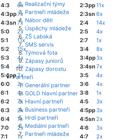
Realizační týmy
4:3
6x
2:3pp
11x
Partneři mládeže
4:3pp
7x
2:3sn
6x
Nábor dětí
4:3sn
7x
2:4
14x
Úspěchy mládeže
5:0
2x
2:5
4x
ZŠ Labská
5:1
11x
2:7
1x
SMS servis
5:2
15x
3:4
8x
Týmová fota
5:3
4x
3:4pp
3x
Zápasy juniorů
5:4
4x
3:4sn
7x
Zápasy dorostu
5:4pp
2x
3:5
4x
Partneři
6:0
2x
3:6
4x
Generální partner
6:1
4x
3:8
1x
GOLD hlavní partner
6:2
7x
Hlavní partneři
4:5
3x
Business partneři
6:3
2x
4:5pp
3x
Hrdí partneři
6:4
1x
4:5sn
2x
Mediální partneři
7:0
2x
4:6
3x
Partneři mládeže
7:1
1x
4:7
2x