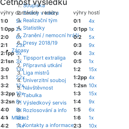
Četnost výsledků
Soupiska
výhry domácích
remízy
výhry hostí
Změny v kádru
Realizační tým
1:0
5x
0:1
4x
Statistiky
1:0pp
2x
0:1pp
1x
Zranění / nemocní hráči
2:0
6x
0:2
5x
Dresy 2018/19
2:1
23x
0:3
9x
Zápasy
2:1pp
5x
0:4
3x
Tipsport extraliga
2:1sn
3x
0:5
1x
Přípravná utkání
3:0
13x
1:2
15x
Liga mistrů
3:1
22x
1:2pp
4x
Univerzitní souboj
3:2
12x
1:2sn
10x
Návštěvnost
3:2pp
10x
1:3
15x
Tabulka
3:2sn
8x
1:4
9x
Výsledkový servis
4:0
8x
1:5
6x
Rozlosování a info
4:1
Mládež
18x
1:6
1x
Kontakty a informace
4:2
14x
2:3
10x