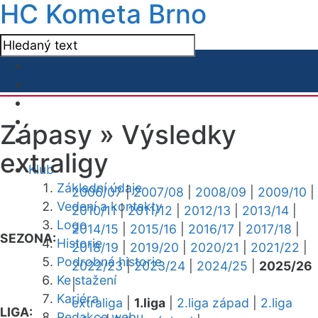
HC Kometa Brno
Zápasy »
Výsledky
extraligy
Klub
Základní údaje
2006/07
|
2007/08
|
2008/09
|
2009/10
|
Vedení a kontakty
2010/11
|
2011/12
|
2012/13
|
2013/14
|
Logo
2014/15
|
2015/16
|
2016/17
|
2017/18
|
SEZONA:
Historie
2018/19
|
2019/20
|
2020/21
|
2021/22
|
Podrobná historie
2022/23
|
2023/24
|
2024/25
|
2025/26
Ke stažení
|
Kariéra
extraliga
|
1.liga
|
2.liga západ
|
2.liga
LIGA:
Redakce webu