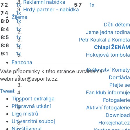
Reklamní nabídka
7:2
1x
5:7
1x
Hrdý partner - nabídka
7:4
1x
Žijeme
8:0
1x
Děti dětem
8:4
1x
Jsme jedna rodina
8:5
1x
Petr Koukal a Kometa
8:6
1x
Chlapi ŽENÁM
9:1
1x
Hokejová tombola
Fanzóna
Království Komety
Vaše připomínky k této stránce uvítáme na
Dortiáda
webmaster
@esports.cz.
Ptejte se
Tweet
Fan klub informuje
Tipsport extraliga
Fotogalerie
Přípravná utkání
Aktivní fotogalerie
Liga mistrů
Download
Univerzitní souboj
Hokejchat.cz
Návštěvnost