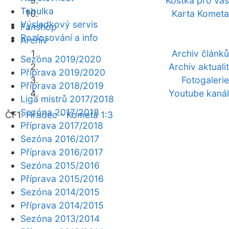
Kostka pro vás
Tabulka
Karta Kometa
Výsledkový servis
Fanshop
Rozlosování a info
Archiv
Archiv článků
Sezóna 2019/2020
Archiv aktualit
Příprava 2019/2020
Fotogalerie
Příprava 2018/2019
Youtube kanál
Liga mistrů 2017/2018
Sezóna 2017/2018
ČF1:
Hradec - Kometa 1:3
Příprava 2017/2018
Sezóna 2016/2017
Příprava 2016/2017
Sezóna 2015/2016
Příprava 2015/2016
Sezóna 2014/2015
Příprava 2014/2015
Sezóna 2013/2014