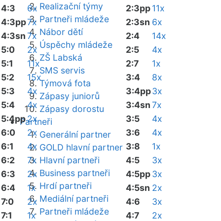
Realizační týmy
4:3
6x
2:3pp
11x
Partneři mládeže
4:3pp
7x
2:3sn
6x
Nábor dětí
4:3sn
7x
2:4
14x
Úspěchy mládeže
5:0
2x
2:5
4x
ZŠ Labská
5:1
11x
2:7
1x
SMS servis
5:2
15x
3:4
8x
Týmová fota
5:3
4x
3:4pp
3x
Zápasy juniorů
5:4
4x
3:4sn
7x
Zápasy dorostu
5:4pp
2x
3:5
4x
Partneři
6:0
2x
3:6
4x
Generální partner
6:1
4x
3:8
1x
GOLD hlavní partner
6:2
7x
Hlavní partneři
4:5
3x
Business partneři
6:3
2x
4:5pp
3x
Hrdí partneři
6:4
1x
4:5sn
2x
Mediální partneři
7:0
2x
4:6
3x
Partneři mládeže
7:1
1x
4:7
2x