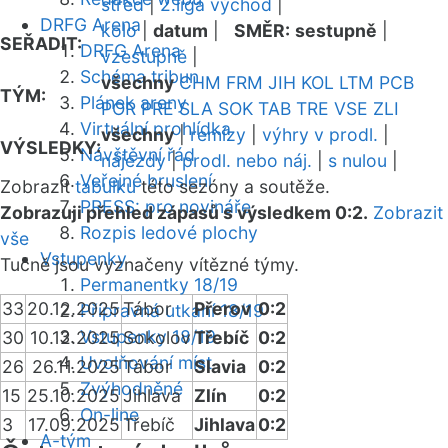
střed
|
2.liga východ
|
DRFG Arena
kolo
|
datum
|
SMĚR:
sestupně
|
SEŘADIT:
DRFG Arena
vzestupně
|
Schéma tribun
všechny
CHM
FRM
JIH
KOL
LTM
PCB
TÝM:
Plánek areny
POR
PRE
SLA
SOK
TAB
TRE
VSE
ZLI
Virtuální prohlídka
všechny
|
remízy
|
výhry v prodl.
|
VÝSLEDKY:
Návštěvní řád
nájezdy
|
prodl. nebo náj.
|
s nulou
|
Veřejné bruslení
Zobrazit
tabulku
této sezóny a soutěže.
PRESS: pro novináře
Zobrazuji přehled zápasů s výsledkem 0:2.
Zobrazit
Rozpis ledové plochy
vše
Vstupenky
Tučně jsou vyznačeny vítězné týmy.
Permanentky 18/19
33
20.12.2025
Tábor
Přerov
0:2
Přípravná utkání 18/19
Vstupenky 18/19
30
10.12.2025
Sokolov
Třebíč
0:2
Uvolňování míst
26
26.11.2025
Tábor
Slavia
0:2
Zvýhodněné
15
25.10.2025
Jihlava
Zlín
0:2
On-line
3
17.09.2025
Třebíč
Jihlava
0:2
A-tým