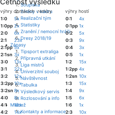
Četnost výsledků
Soupiska
výhry domácích
remízy
výhry hostí
Změny v kádru
Realizační tým
1:0
5x
0:1
4x
Statistiky
1:0pp
2x
0:1pp
1x
Zranění / nemocní hráči
2:0
6x
0:2
5x
Dresy 2018/19
2:1
23x
0:3
9x
Zápasy
2:1pp
5x
0:4
3x
Tipsport extraliga
2:1sn
3x
0:5
1x
Přípravná utkání
3:0
13x
1:2
15x
Liga mistrů
3:1
22x
1:2pp
4x
Univerzitní souboj
3:2
12x
1:2sn
10x
Návštěvnost
3:2pp
10x
1:3
15x
Tabulka
3:2sn
8x
1:4
9x
Výsledkový servis
4:0
8x
1:5
6x
Rozlosování a info
4:1
Mládež
18x
1:6
1x
Kontakty a informace
4:2
14x
2:3
10x