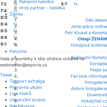
Reklamní nabídka
7:2
1x
5:7
1x
Hrdý partner - nabídka
7:4
1x
Žijeme
8:0
1x
Děti dětem
8:4
1x
Jsme jedna rodina
8:5
1x
Petr Koukal a Kometa
8:6
1x
Chlapi ŽENÁM
9:1
1x
Hokejová tombola
Fanzóna
Království Komety
Vaše připomínky k této stránce uvítáme na
Dortiáda
webmaster
@esports.cz.
Ptejte se
Tweet
Fan klub informuje
Tipsport extraliga
Fotogalerie
Přípravná utkání
Aktivní fotogalerie
Liga mistrů
Download
Univerzitní souboj
Hokejchat.cz
Návštěvnost