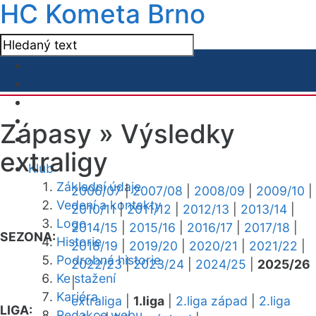
HC Kometa Brno
Zápasy »
Výsledky
extraligy
Klub
Základní údaje
2006/07
|
2007/08
|
2008/09
|
2009/10
|
Vedení a kontakty
2010/11
|
2011/12
|
2012/13
|
2013/14
|
Logo
2014/15
|
2015/16
|
2016/17
|
2017/18
|
SEZONA:
Historie
2018/19
|
2019/20
|
2020/21
|
2021/22
|
Podrobná historie
2022/23
|
2023/24
|
2024/25
|
2025/26
Ke stažení
|
Kariéra
extraliga
|
1.liga
|
2.liga západ
|
2.liga
LIGA:
Redakce webu