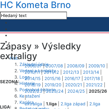
HC Kometa Brno
Zápasy »
Výsledky
extraligy
Klub
Základní údaje
2006/07
|
2007/08
|
2008/09
|
2009/10
|
Vedení a kontakty
2010/11
|
2011/12
|
2012/13
|
2013/14
|
Logo
2014/15
|
2015/16
|
2016/17
|
2017/18
|
SEZONA:
Historie
2018/19
|
2019/20
|
2020/21
|
2021/22
|
Podrobná historie
2022/23
|
2023/24
|
2024/25
|
2025/26
Ke stažení
|
Kariéra
extraliga
|
1.liga
|
2.liga západ
|
2.liga
LIGA:
Redakce webu