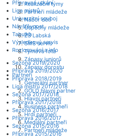
Přípravná utkání
Realizační týmy
Liga mistrů
Partneři mládeže
Univerzitní souboj
Nábor dětí
Návštěvnost
Úspěchy mládeže
Tabulka
ZŠ Labská
Výsledkový servis
SMS servis
Rozlosování a info
Týmová fota
Zápasy juniorů
Sezóna 2019/2020
Zápasy dorostu
Příprava 2019/2020
Partneři
Příprava 2018/2019
Generální partner
Liga mistrů 2017/2018
GOLD hlavní partner
Sezóna 2017/2018
Hlavní partneři
Příprava 2017/2018
Business partneři
Sezóna 2016/2017
Hrdí partneři
Příprava 2016/2017
Mediální partneři
Sezóna 2015/2016
Partneři mládeže
Příprava 2015/2016