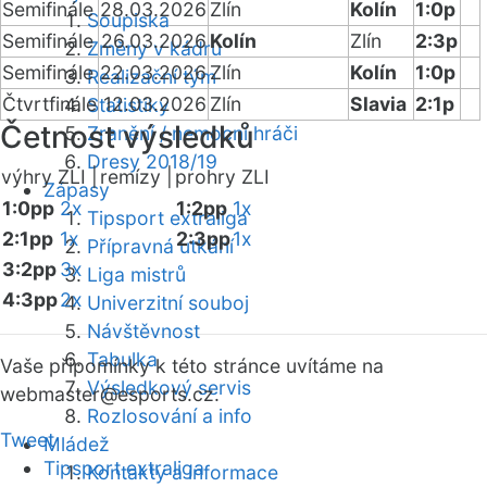
Semifinále
28.03.2026
Zlín
Kolín
1:0p
Soupiska
Semifinále
26.03.2026
Kolín
Zlín
2:3p
Změny v kádru
Semifinále
22.03.2026
Zlín
Kolín
1:0p
Realizační tým
Čtvrtfinále
12.03.2026
Zlín
Slavia
2:1p
Statistiky
Četnost výsledků
Zranění / nemocní hráči
Dresy 2018/19
výhry ZLI |
remízy |
prohry ZLI
Zápasy
1:0pp
2x
1:2pp
1x
Tipsport extraliga
2:1pp
1x
2:3pp
1x
Přípravná utkání
3:2pp
3x
Liga mistrů
4:3pp
2x
Univerzitní souboj
Návštěvnost
Tabulka
Vaše připomínky k této stránce uvítáme na
Výsledkový servis
webmaster
@esports.cz.
Rozlosování a info
Tweet
Mládež
Tipsport extraliga
Kontakty a informace