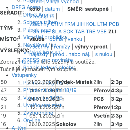
střed
|
2.liga východ
|
DRFG Arena
kolo
|
datum
|
SMĚR:
sestupně
|
SEŘADIT:
DRFG Arena
vzestupně
|
Schéma tribun
všechny
CHM
FRM
JIH
KOL
LTM
PCB
TÝM:
Plánek areny
POR
PRE
SLA
SOK
TAB
TRE
VSE
ZLI
Virtuální prohlídka
MÍSTO:
všude
|
doma
|
venku
|
Návštěvní řád
všechny
|
remízy
|
výhry v prodl.
|
VÝSLEDKY:
Veřejné bruslení
nájezdy
|
prodl. nebo náj.
|
s nulou
|
PRESS: pro novináře
Zobrazit
tabulku
této sezóny a soutěže.
Rozpis ledové plochy
Tučně je vyznačen tým soupeře.
Vstupenky
50
21.02.2026
Frýdek-Místek
Zlín
2:3p
Permanentky 18/19
Přípravná utkání 18/19
47
11.02.2026
Zlín
Přerov
4:3p
Vstupenky 18/19
43
24.01.2026
Zlín
PCB
3:2p
Uvolňování míst
21
12.11.2025
Zlín
Přerov
1:2p
Zvýhodněné
19
05.11.2025
Zlín
Vsetín
2:3p
On-line
16
26.10.2025
Sokolov
Zlín
3:4p
A-tým