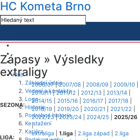
HC Kometa Brno
Zápasy »
Výsledky
extraligy
Klub
Základní údaje
2006/07
|
2007/08
|
2008/09
|
2009/10
|
Vedení a kontakty
2010/11
|
2011/12
|
2012/13
|
2013/14
|
Logo
2014/15
|
2015/16
|
2016/17
|
2017/18
|
SEZONA:
Historie
2018/19
|
2019/20
|
2020/21
|
2021/22
|
Podrobná historie
2022/23
|
2023/24
|
2024/25
|
2025/26
Ke stažení
|
Kariéra
extraliga
|
1.liga
|
2.liga západ
|
2.liga
LIGA:
Redakce webu