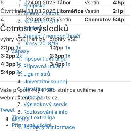
5
24.09.2025
Tábor
Vsetín
4:5p
Soupiska
Čtvrtfinále
13.03.2026
Litoměřice
Vsetín
2:1p
Změny v kádru
4
20.09.2025
Vsetín
Chomutov
5:4p
Realizační tým
Četnost výsledků
Statistiky
Zranění / nemocní hráči
výhry VSE |
remízy |
prohry VSE
Dresy 2018/19
2:1pp
1x
1:2pp
1x
Zápasy
3:2pp
2x
2:3pp
1x
Tipsport extraliga
4:3pp
1x
3:4pp
1x
Přípravná utkání
5:4pp
2x
Liga mistrů
Univerzitní souboj
Návštěvnost
Vaše připomínky k této stránce uvítáme na
Tabulka
webmaster
@esports.cz.
Výsledkový servis
Tweet
Rozlosování a info
Tipsport extraliga
Mládež
Přípravná utkání
Kontakty a informace