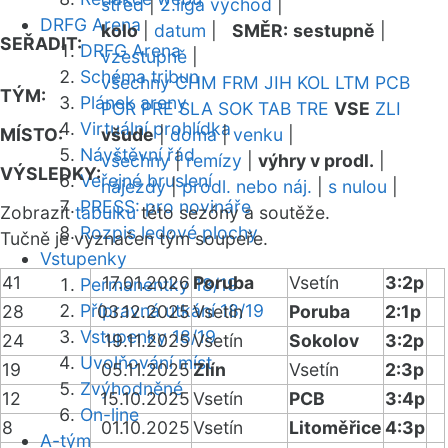
střed
|
2.liga východ
|
DRFG Arena
kolo
|
datum
|
SMĚR:
sestupně
|
SEŘADIT:
DRFG Arena
vzestupně
|
Schéma tribun
všechny
CHM
FRM
JIH
KOL
LTM
PCB
TÝM:
Plánek areny
POR
PRE
SLA
SOK
TAB
TRE
VSE
ZLI
Virtuální prohlídka
MÍSTO:
všude
|
doma
|
venku
|
Návštěvní řád
všechny
|
remízy
|
výhry v prodl.
|
VÝSLEDKY:
Veřejné bruslení
nájezdy
|
prodl. nebo náj.
|
s nulou
|
PRESS: pro novináře
Zobrazit
tabulku
této sezóny a soutěže.
Rozpis ledové plochy
Tučně je vyznačen tým soupeře.
Vstupenky
41
17.01.2026
Poruba
Vsetín
3:2p
Permanentky 18/19
Přípravná utkání 18/19
28
03.12.2025
Vsetín
Poruba
2:1p
Vstupenky 18/19
24
19.11.2025
Vsetín
Sokolov
3:2p
Uvolňování míst
19
05.11.2025
Zlín
Vsetín
2:3p
Zvýhodněné
12
15.10.2025
Vsetín
PCB
3:4p
On-line
8
01.10.2025
Vsetín
Litoměřice
4:3p
A-tým