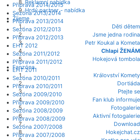
Reklamní nabídka
Příprava 2014/2015
Hrdý partner - nabídka
Sezóna 2013/2014
Žijeme
Příprava 2013/2014
Děti dětem
Sezóna 2012/2013
Jsme jedna rodina
Příprava 2012/2013
Petr Koukal a Kometa
EHT 2012
Chlapi ŽENÁM
Sezóna 2011/2012
Hokejová tombola
Příprava 2011/2012
Fanzóna
EHT 2011
Království Komety
Sezóna 2010/2011
Dortiáda
Příprava 2010/2011
Ptejte se
Sezóna 2009/2010
Fan klub informuje
Příprava 2009/2010
Fotogalerie
Sezóna 2008/2009
Aktivní fotogalerie
Příprava 2008/2009
Download
Sezóna 2007/2008
Hokejchat.cz
Příprava 2007/2008