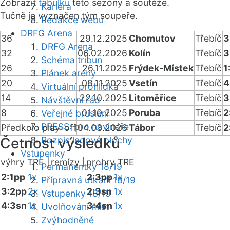
Zobrazit
tabulku
této sezóny a soutěže.
Kariéra
Tučně je vyznačen tým soupeře.
Redakce webu
DRFG Arena
36
29.12.2025
Chomutov
Třebíč
3
DRFG Arena
32
06.02.2026
Kolín
Třebíč
3
Schéma tribun
26
26.11.2025
Frýdek-Místek
Třebíč
1
Plánek areny
20
08.11.2025
Vsetín
Třebíč
4
Virtuální prohlídka
14
22.10.2025
Litoměřice
Třebíč
3
Návštěvní řád
8
01.10.2025
Poruba
Třebíč
2
Veřejné bruslení
PRESS: pro novináře
Předkolo play-off
04.03.2026
Tábor
Třebíč
2
Četnost výsledků
Rozpis ledové plochy
Vstupenky
výhry TRE |
remízy |
prohry TRE
Permanentky 18/19
2:1pp
1x
2:3pp
1x
Přípravná utkání 18/19
3:2pp
2x
2:3sn
1x
Vstupenky 18/19
4:3sn
1x
3:4sn
1x
Uvolňování míst
Zvýhodněné