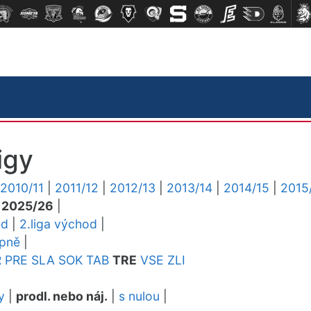
igy
2010/11
|
2011/12
|
2012/13
|
2013/14
|
2014/15
|
2015
|
2025/26
|
ed
|
2.liga východ
|
upně
|
R
PRE
SLA
SOK
TAB
TRE
VSE
ZLI
y
|
prodl. nebo náj.
|
s nulou
|