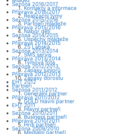
Mládež
Sezóna 2016/2017
Kontakty a informace
Příprava 2016/2017
Realizační týmy
Sezóna 2015/2016
Partneři mládeže
Příprava 2015/2016
Nábor dětí
Sezóna 2014/2015
Úspěchy mládeže
Příprava 2014/2015
ZŠ Labská
Sezóna 2013/2014
SMS servis
Příprava 2013/2014
Týmová fota
Sezóna 2012/2013
Zápasy juniorů
Příprava 2012/2013
Zápasy dorostu
EHT 2012
Partneři
Sezóna 2011/2012
Generální partner
Příprava 2011/2012
GOLD hlavní partner
EHT 2011
Hlavní partneři
Sezóna 2010/2011
Business partneři
Příprava 2010/2011
Hrdí partneři
Sezóna 2009/2010
Mediální partneři