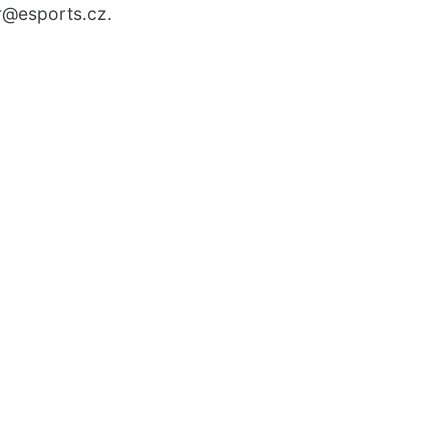
r
@esports.cz.