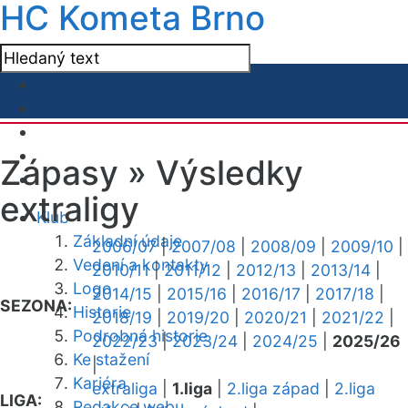
HC Kometa Brno
Zápasy »
Výsledky
extraligy
Klub
Základní údaje
2006/07
|
2007/08
|
2008/09
|
2009/10
|
Vedení a kontakty
2010/11
|
2011/12
|
2012/13
|
2013/14
|
Logo
2014/15
|
2015/16
|
2016/17
|
2017/18
|
SEZONA:
Historie
2018/19
|
2019/20
|
2020/21
|
2021/22
|
Podrobná historie
2022/23
|
2023/24
|
2024/25
|
2025/26
Ke stažení
|
Kariéra
extraliga
|
1.liga
|
2.liga západ
|
2.liga
LIGA:
Redakce webu