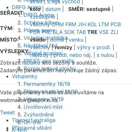
střed
|
2.liga východ
|
DRFG Arena
kolo
|
datum
|
SMĚR:
sestupně
|
SEŘADIT:
DRFG Arena
vzestupně
|
Schéma tribun
všechny
CHM
FRM
JIH
KOL
LTM
PCB
TÝM:
Plánek areny
POR
PRE
SLA
SOK
TAB
TRE
VSE
ZLI
Virtuální prohlídka
MÍSTO:
všude
|
doma
|
venku
|
Návštěvní řád
všechny
|
remízy
|
výhry v prodl.
|
VÝSLEDKY:
Veřejné bruslení
nájezdy
|
prodl. nebo náj.
|
s nulou
|
PRESS: pro novináře
Zobrazit
tabulku
této sezóny a soutěže.
Rozpis ledové plochy
Zadaným parametrům nevyhovuje žádný zápas.
Vstupenky
Permanentky 18/19
Přípravná utkání 18/19
Vaše připomínky k této stránce uvítáme na
Vstupenky 18/19
webmaster
@esports.cz.
Uvolňování míst
Tweet
Zvýhodněné
Tipsport extraliga
On-line
Přípravná utkání
A-tým