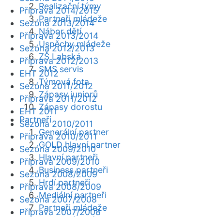
Realizační týmy
Příprava 2014/2015
Partneři mládeže
Sezóna 2013/2014
Nábor dětí
Příprava 2013/2014
Úspěchy mládeže
Sezóna 2012/2013
ZŠ Labská
Příprava 2012/2013
SMS servis
EHT 2012
Týmová fota
Sezóna 2011/2012
Zápasy juniorů
Příprava 2011/2012
Zápasy dorostu
EHT 2011
Partneři
Sezóna 2010/2011
Generální partner
Příprava 2010/2011
GOLD hlavní partner
Sezóna 2009/2010
Hlavní partneři
Příprava 2009/2010
Business partneři
Sezóna 2008/2009
Hrdí partneři
Příprava 2008/2009
Mediální partneři
Sezóna 2007/2008
Partneři mládeže
Příprava 2007/2008