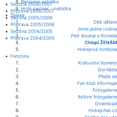
Reklamní nabídka
Sezóna 2006/2007
Hrdý partner - nabídka
Příprava 2006/2007
Žijeme
Sezóna 2005/2006
Děti dětem
Příprava 2005/2006
Jsme jedna rodina
Sezóna 2004/2005
Petr Koukal a Kometa
Příprava 2004/2005
Chlapi ŽENÁM
Hokejová tombola
Fanzóna
Království Komety
Dortiáda
Ptejte se
Fan klub informuje
Fotogalerie
Aktivní fotogalerie
Download
Hokejchat.cz