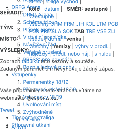
střed
|
2.liga východ
|
DRFG Arena
kolo
|
datum
|
SMĚR:
sestupně
|
SEŘADIT:
DRFG Arena
vzestupně
|
Schéma tribun
všechny
CHM
FRM
JIH
KOL
LTM
PCB
TÝM:
Plánek areny
POR
PRE
SLA
SOK
TAB
TRE
VSE
ZLI
Virtuální prohlídka
MÍSTO:
všude
|
doma
|
venku
|
Návštěvní řád
všechny
|
remízy
|
výhry v prodl.
|
VÝSLEDKY:
Veřejné bruslení
nájezdy
|
prodl. nebo náj.
|
s nulou
|
PRESS: pro novináře
Zobrazit
tabulku
této sezóny a soutěže.
Rozpis ledové plochy
Zadaným parametrům nevyhovuje žádný zápas.
Vstupenky
Permanentky 18/19
Přípravná utkání 18/19
Vaše připomínky k této stránce uvítáme na
Vstupenky 18/19
webmaster
@esports.cz.
Uvolňování míst
Tweet
Zvýhodněné
Tipsport extraliga
On-line
Přípravná utkání
A-tým