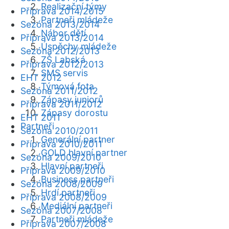
Realizační týmy
Příprava 2014/2015
Partneři mládeže
Sezóna 2013/2014
Nábor dětí
Příprava 2013/2014
Úspěchy mládeže
Sezóna 2012/2013
ZŠ Labská
Příprava 2012/2013
SMS servis
EHT 2012
Týmová fota
Sezóna 2011/2012
Zápasy juniorů
Příprava 2011/2012
Zápasy dorostu
EHT 2011
Partneři
Sezóna 2010/2011
Generální partner
Příprava 2010/2011
GOLD hlavní partner
Sezóna 2009/2010
Hlavní partneři
Příprava 2009/2010
Business partneři
Sezóna 2008/2009
Hrdí partneři
Příprava 2008/2009
Mediální partneři
Sezóna 2007/2008
Partneři mládeže
Příprava 2007/2008