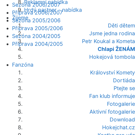
Reklamní nabídka
Sezóna 2006/2007
Hrdý partner - nabídka
Příprava 2006/2007
Žijeme
Sezóna 2005/2006
Děti dětem
Příprava 2005/2006
Jsme jedna rodina
Sezóna 2004/2005
Petr Koukal a Kometa
Příprava 2004/2005
Chlapi ŽENÁM
Hokejová tombola
Fanzóna
Království Komety
Dortiáda
Ptejte se
Fan klub informuje
Fotogalerie
Aktivní fotogalerie
Download
Hokejchat.cz