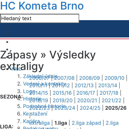
HC Kometa Brno
Zápasy »
Výsledky
extraligy
Klub
Základní údaje
2006/07
|
2007/08
|
2008/09
|
2009/10
|
Vedení a kontakty
2010/11
|
2011/12
|
2012/13
|
2013/14
|
Logo
2014/15
|
2015/16
|
2016/17
|
2017/18
|
SEZONA:
Historie
2018/19
|
2019/20
|
2020/21
|
2021/22
|
Podrobná historie
2022/23
|
2023/24
|
2024/25
|
2025/26
Ke stažení
|
Kariéra
extraliga
|
1.liga
|
2.liga západ
|
2.liga
LIGA:
Redakce webu