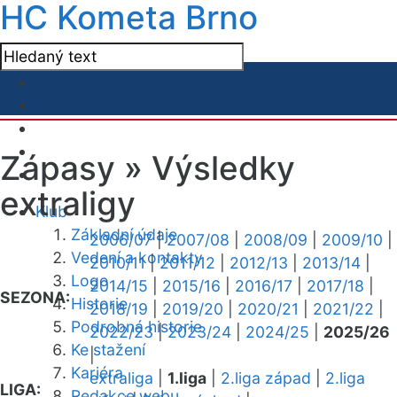
HC Kometa Brno
Zápasy »
Výsledky
extraligy
Klub
Základní údaje
2006/07
|
2007/08
|
2008/09
|
2009/10
|
Vedení a kontakty
2010/11
|
2011/12
|
2012/13
|
2013/14
|
Logo
2014/15
|
2015/16
|
2016/17
|
2017/18
|
SEZONA:
Historie
2018/19
|
2019/20
|
2020/21
|
2021/22
|
Podrobná historie
2022/23
|
2023/24
|
2024/25
|
2025/26
Ke stažení
|
Kariéra
extraliga
|
1.liga
|
2.liga západ
|
2.liga
LIGA:
Redakce webu