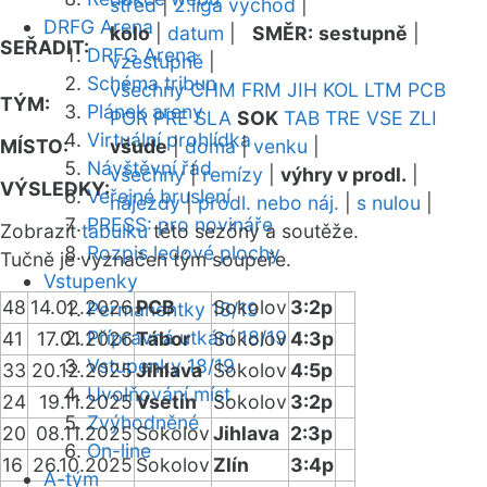
střed
|
2.liga východ
|
DRFG Arena
kolo
|
datum
|
SMĚR:
sestupně
|
SEŘADIT:
DRFG Arena
vzestupně
|
Schéma tribun
všechny
CHM
FRM
JIH
KOL
LTM
PCB
TÝM:
Plánek areny
POR
PRE
SLA
SOK
TAB
TRE
VSE
ZLI
Virtuální prohlídka
MÍSTO:
všude
|
doma
|
venku
|
Návštěvní řád
všechny
|
remízy
|
výhry v prodl.
|
VÝSLEDKY:
Veřejné bruslení
nájezdy
|
prodl. nebo náj.
|
s nulou
|
PRESS: pro novináře
Zobrazit
tabulku
této sezóny a soutěže.
Rozpis ledové plochy
Tučně je vyznačen tým soupeře.
Vstupenky
48
14.02.2026
PCB
Sokolov
3:2p
Permanentky 18/19
Přípravná utkání 18/19
41
17.01.2026
Tábor
Sokolov
4:3p
Vstupenky 18/19
33
20.12.2025
Jihlava
Sokolov
4:5p
Uvolňování míst
24
19.11.2025
Vsetín
Sokolov
3:2p
Zvýhodněné
20
08.11.2025
Sokolov
Jihlava
2:3p
On-line
16
26.10.2025
Sokolov
Zlín
3:4p
A-tým