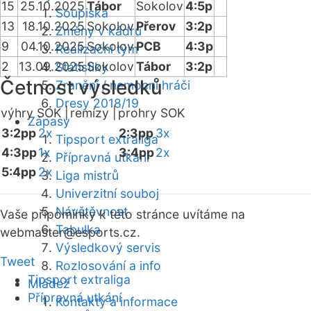
15
25.10.2025
Tábor
Sokolov
4:5p
Soupiska
13
18.10.2025
Sokolov
Přerov
3:2p
Změny v kádru
9
04.10.2025
Sokolov
PCB
4:3p
Realizační tým
2
13.09.2025
Sokolov
Tábor
3:2p
Statistiky
Četnost výsledků
Zranění / nemocní hráči
Dresy 2018/19
výhry SOK |
remízy |
prohry SOK
Zápasy
3:2pp
2x
2:3pp
3x
Tipsport extraliga
4:3pp
1x
3:4pp
2x
Přípravná utkání
5:4pp
2x
Liga mistrů
Univerzitní souboj
Návštěvnost
Vaše připomínky k této stránce uvítáme na
Tabulka
webmaster
@esports.cz.
Výsledkový servis
Tweet
Rozlosování a info
Tipsport extraliga
Mládež
Přípravná utkání
Kontakty a informace