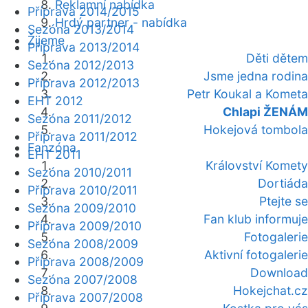
Reklamní nabídka
Příprava 2014/2015
Hrdý partner - nabídka
Sezóna 2013/2014
Žijeme
Příprava 2013/2014
Děti dětem
Sezóna 2012/2013
Jsme jedna rodina
Příprava 2012/2013
Petr Koukal a Kometa
EHT 2012
Chlapi ŽENÁM
Sezóna 2011/2012
Hokejová tombola
Příprava 2011/2012
Fanzóna
EHT 2011
Království Komety
Sezóna 2010/2011
Dortiáda
Příprava 2010/2011
Ptejte se
Sezóna 2009/2010
Fan klub informuje
Příprava 2009/2010
Fotogalerie
Sezóna 2008/2009
Aktivní fotogalerie
Příprava 2008/2009
Download
Sezóna 2007/2008
Hokejchat.cz
Příprava 2007/2008