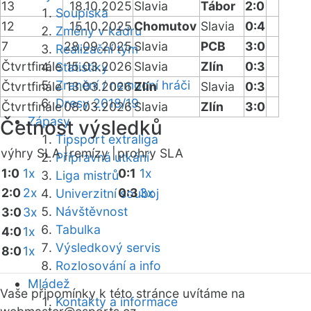
13
18.10.2025
Slavia
Tábor
2:0
Soupiska
12
15.10.2025
Chomutov
Slavia
0:4
Změny v kádru
7
28.09.2025
Slavia
PCB
3:0
Realizační tým
Čtvrtfinále
15.03.2026
Slavia
Zlín
0:3
Statistiky
Zranění / nemocní hráči
Čtvrtfinále
13.03.2026
Zlín
Slavia
0:3
Dresy 2018/19
Čtvrtfinále
08.03.2026
Slavia
Zlín
3:0
Zápasy
Četnost výsledků
Tipsport extraliga
výhry SLA |
remízy |
prohry SLA
Přípravná utkání
1:0
1x
0:1
1x
Liga mistrů
2:0
2x
0:3
3x
Univerzitní souboj
Návštěvnost
3:0
3x
Tabulka
4:0
1x
Výsledkový servis
8:0
1x
Rozlosování a info
Mládež
Vaše připomínky k této stránce uvítáme na
Kontakty a informace