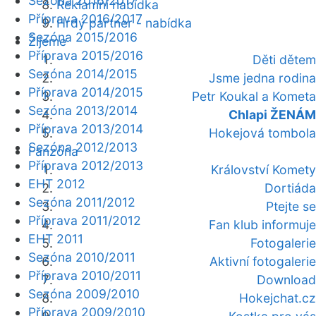
Sezóna 2016/2017
Reklamní nabídka
Příprava 2016/2017
Hrdý partner - nabídka
Sezóna 2015/2016
Žijeme
Příprava 2015/2016
Děti dětem
Sezóna 2014/2015
Jsme jedna rodina
Příprava 2014/2015
Petr Koukal a Kometa
Sezóna 2013/2014
Chlapi ŽENÁM
Příprava 2013/2014
Hokejová tombola
Sezóna 2012/2013
Fanzóna
Příprava 2012/2013
Království Komety
EHT 2012
Dortiáda
Sezóna 2011/2012
Ptejte se
Příprava 2011/2012
Fan klub informuje
EHT 2011
Fotogalerie
Sezóna 2010/2011
Aktivní fotogalerie
Příprava 2010/2011
Download
Sezóna 2009/2010
Hokejchat.cz
Příprava 2009/2010