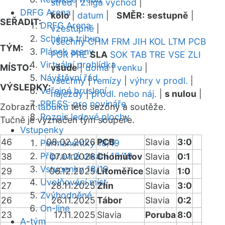
střed
|
2.liga východ
|
DRFG Arena
kolo
|
datum
|
SMĚR:
sestupně
|
SEŘADIT:
DRFG Arena
vzestupně
|
Schéma tribun
všechny
CHM
FRM
JIH
KOL
LTM
PCB
TÝM:
Plánek areny
POR
PRE
SLA
SOK
TAB
TRE
VSE
ZLI
Virtuální prohlídka
MÍSTO:
všude
|
doma
|
venku
|
Návštěvní řád
všechny
|
remízy
|
výhry v prodl.
|
VÝSLEDKY:
Veřejné bruslení
nájezdy
|
prodl. nebo náj.
|
s nulou
|
PRESS: pro novináře
Zobrazit
tabulku
této sezóny a soutěže.
Rozpis ledové plochy
Tučně je vyznačen tým soupeře.
Vstupenky
46
08.02.2026
PCB
Slavia
3:0
Permanentky 18/19
Přípravná utkání 18/19
38
07.01.2026
Chomutov
Slavia
0:1
Vstupenky 18/19
29
06.12.2025
Litoměřice
Slavia
1:0
Uvolňování míst
27
28.11.2025
Zlín
Slavia
3:0
Zvýhodněné
26
26.11.2025
Tábor
Slavia
0:2
On-line
23
17.11.2025
Slavia
Poruba
8:0
A-tým