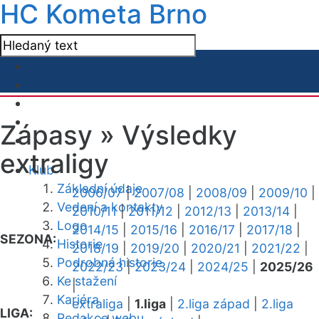
HC Kometa Brno
Zápasy »
Výsledky
extraligy
Klub
Základní údaje
2006/07
|
2007/08
|
2008/09
|
2009/10
|
Vedení a kontakty
2010/11
|
2011/12
|
2012/13
|
2013/14
|
Logo
2014/15
|
2015/16
|
2016/17
|
2017/18
|
SEZONA:
Historie
2018/19
|
2019/20
|
2020/21
|
2021/22
|
Podrobná historie
2022/23
|
2023/24
|
2024/25
|
2025/26
Ke stažení
|
Kariéra
extraliga
|
1.liga
|
2.liga západ
|
2.liga
LIGA:
Redakce webu