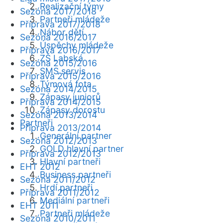
Realizační týmy
Sezóna 2017/2018
Partneři mládeže
Příprava 2017/2018
Nábor dětí
Sezóna 2016/2017
Úspěchy mládeže
Příprava 2016/2017
ZŠ Labská
Sezóna 2015/2016
SMS servis
Příprava 2015/2016
Týmová fota
Sezóna 2014/2015
Zápasy juniorů
Příprava 2014/2015
Zápasy dorostu
Sezóna 2013/2014
Partneři
Příprava 2013/2014
Generální partner
Sezóna 2012/2013
GOLD hlavní partner
Příprava 2012/2013
Hlavní partneři
EHT 2012
Business partneři
Sezóna 2011/2012
Hrdí partneři
Příprava 2011/2012
Mediální partneři
EHT 2011
Partneři mládeže
Sezóna 2010/2011