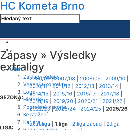
HC Kometa Brno
Zápasy »
Výsledky
extraligy
Klub
Základní údaje
2006/07
|
2007/08
|
2008/09
|
2009/10
|
Vedení a kontakty
2010/11
|
2011/12
|
2012/13
|
2013/14
|
Logo
2014/15
|
2015/16
|
2016/17
|
2017/18
|
SEZONA:
Historie
2018/19
|
2019/20
|
2020/21
|
2021/22
|
Podrobná historie
2022/23
|
2023/24
|
2024/25
|
2025/26
Ke stažení
|
Kariéra
extraliga
|
1.liga
|
2.liga západ
|
2.liga
LIGA:
Redakce webu