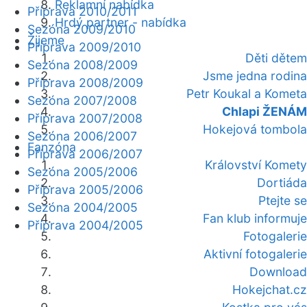
Reklamní nabídka
Příprava 2010/2011
Hrdý partner - nabídka
Sezóna 2009/2010
Žijeme
Příprava 2009/2010
Děti dětem
Sezóna 2008/2009
Jsme jedna rodina
Příprava 2008/2009
Petr Koukal a Kometa
Sezóna 2007/2008
Chlapi ŽENÁM
Příprava 2007/2008
Hokejová tombola
Sezóna 2006/2007
Fanzóna
Příprava 2006/2007
Království Komety
Sezóna 2005/2006
Dortiáda
Příprava 2005/2006
Ptejte se
Sezóna 2004/2005
Fan klub informuje
Příprava 2004/2005
Fotogalerie
Aktivní fotogalerie
Download
Hokejchat.cz