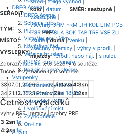
střed
|
2.liga východ
|
DRFG Arena
kolo
|
datum
|
SMĚR:
sestupně
|
SEŘADIT:
DRFG Arena
vzestupně
|
Schéma tribun
všechny
CHM
FRM
JIH
KOL
LTM
PCB
TÝM:
Plánek areny
POR
PRE
SLA
SOK
TAB
TRE
VSE
ZLI
Virtuální prohlídka
MÍSTO:
všude
|
doma
|
venku
|
Návštěvní řád
všechny
|
remízy
|
výhry v prodl.
|
VÝSLEDKY:
Veřejné bruslení
nájezdy
|
prodl. nebo náj.
|
s nulou
|
PRESS: pro novináře
Zobrazit
tabulku
této sezóny a soutěže.
Rozpis ledové plochy
Tučně je vyznačen tým soupeře.
Vstupenky
38
07.01.2026
Přerov
Jihlava
4:3sn
Permanentky 18/19
Přípravná utkání 18/19
34
21.12.2025
Přerov
Zlín
3:2sn
Četnost výsledků
Vstupenky 18/19
Uvolňování míst
výhry PRE |
remízy |
prohry PRE
Zvýhodněné
3:2sn
1x
On-line
4:3sn
1x
A-tým