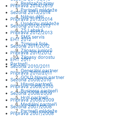
Realizační týmy
Příprava 2014/2015
Partneři mládeže
Sezóna 2013/2014
Nábor dětí
Příprava 2013/2014
Úspěchy mládeže
Sezóna 2012/2013
ZŠ Labská
Příprava 2012/2013
SMS servis
EHT 2012
Týmová fota
Sezóna 2011/2012
Zápasy juniorů
Příprava 2011/2012
Zápasy dorostu
EHT 2011
Partneři
Sezóna 2010/2011
Generální partner
Příprava 2010/2011
GOLD hlavní partner
Sezóna 2009/2010
Hlavní partneři
Příprava 2009/2010
Business partneři
Sezóna 2008/2009
Hrdí partneři
Příprava 2008/2009
Mediální partneři
Sezóna 2007/2008
Partneři mládeže
Příprava 2007/2008