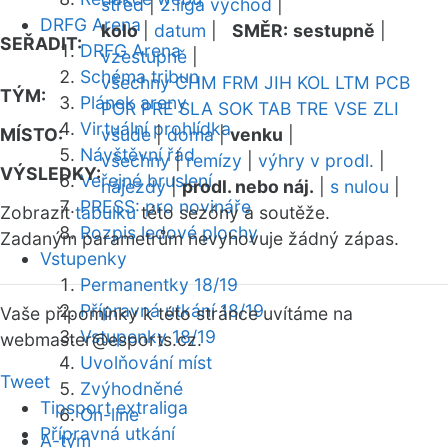
střed
|
2.liga východ
|
DRFG Arena
kolo
|
datum
|
SMĚR:
sestupně
|
SEŘADIT:
DRFG Arena
vzestupně
|
Schéma tribun
všechny
CHM
FRM
JIH
KOL
LTM
PCB
TÝM:
Plánek areny
POR
PRE
SLA
SOK
TAB
TRE
VSE
ZLI
Virtuální prohlídka
MÍSTO:
všude
|
doma
|
venku
|
Návštěvní řád
všechny
|
remízy
|
výhry v prodl.
|
VÝSLEDKY:
Veřejné bruslení
nájezdy
|
prodl. nebo náj.
|
s nulou
|
PRESS: pro novináře
Zobrazit
tabulku
této sezóny a soutěže.
Rozpis ledové plochy
Zadaným parametrům nevyhovuje žádný zápas.
Vstupenky
Permanentky 18/19
Přípravná utkání 18/19
Vaše připomínky k této stránce uvítáme na
Vstupenky 18/19
webmaster
@esports.cz.
Uvolňování míst
Tweet
Zvýhodněné
Tipsport extraliga
On-line
Přípravná utkání
A-tým