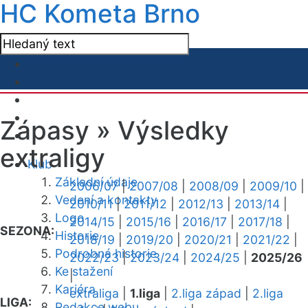
HC Kometa Brno
Zápasy »
Výsledky
extraligy
Klub
Základní údaje
2006/07
|
2007/08
|
2008/09
|
2009/10
|
Vedení a kontakty
2010/11
|
2011/12
|
2012/13
|
2013/14
|
Logo
2014/15
|
2015/16
|
2016/17
|
2017/18
|
SEZONA:
Historie
2018/19
|
2019/20
|
2020/21
|
2021/22
|
Podrobná historie
2022/23
|
2023/24
|
2024/25
|
2025/26
Ke stažení
|
Kariéra
extraliga
|
1.liga
|
2.liga západ
|
2.liga
LIGA:
Redakce webu