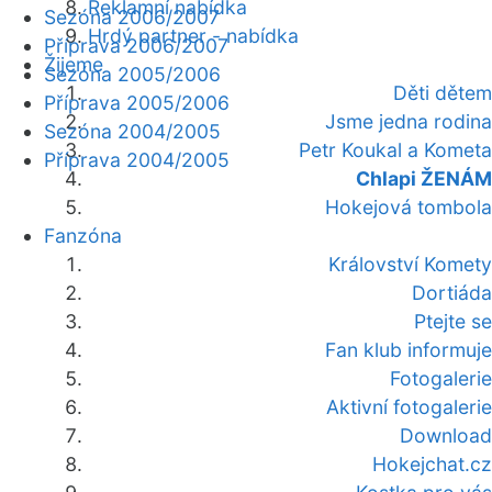
Reklamní nabídka
Sezóna 2006/2007
Hrdý partner - nabídka
Příprava 2006/2007
Žijeme
Sezóna 2005/2006
Děti dětem
Příprava 2005/2006
Jsme jedna rodina
Sezóna 2004/2005
Petr Koukal a Kometa
Příprava 2004/2005
Chlapi ŽENÁM
Hokejová tombola
Fanzóna
Království Komety
Dortiáda
Ptejte se
Fan klub informuje
Fotogalerie
Aktivní fotogalerie
Download
Hokejchat.cz