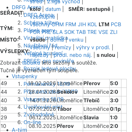
střed
|
2.liga východ
|
DRFG Arena
kolo
|
datum
|
SMĚR:
sestupně
|
SEŘADIT:
DRFG Arena
vzestupně
|
Schéma tribun
všechny
CHM
FRM
JIH
KOL
LTM
PCB
TÝM:
Plánek areny
POR
PRE
SLA
SOK
TAB
TRE
VSE
ZLI
Virtuální prohlídka
MÍSTO:
všude
|
doma
|
venku
|
Návštěvní řád
všechny
|
remízy
|
výhry v prodl.
|
VÝSLEDKY:
Veřejné bruslení
nájezdy
|
prodl. nebo náj.
|
s nulou
|
PRESS: pro novináře
Zobrazit
tabulku
této sezóny a soutěže.
Rozpis ledové plochy
Tučně je vyznačen tým soupeře.
Vstupenky
49
18.02.2026
Litoměřice
Přerov
5:0
Permanentky 18/19
Přípravná utkání 18/19
44
28.01.2026
Sokolov
Litoměřice
2:0
Vstupenky 18/19
40
14.01.2026
Litoměřice
Třebíč
3:0
Uvolňování míst
38
07.01.2026
Tábor
Litoměřice
0:1p
Zvýhodněné
29
06.12.2025
Litoměřice
Slavia
1:0
On-line
10
08.10.2025
Přerov
Litoměřice
2:0
A-tým