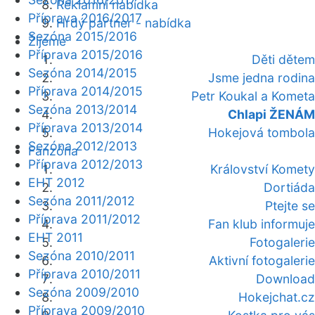
Reklamní nabídka
Příprava 2016/2017
Hrdý partner - nabídka
Sezóna 2015/2016
Žijeme
Příprava 2015/2016
Děti dětem
Sezóna 2014/2015
Jsme jedna rodina
Příprava 2014/2015
Petr Koukal a Kometa
Sezóna 2013/2014
Chlapi ŽENÁM
Příprava 2013/2014
Hokejová tombola
Sezóna 2012/2013
Fanzóna
Příprava 2012/2013
Království Komety
EHT 2012
Dortiáda
Sezóna 2011/2012
Ptejte se
Příprava 2011/2012
Fan klub informuje
EHT 2011
Fotogalerie
Sezóna 2010/2011
Aktivní fotogalerie
Příprava 2010/2011
Download
Sezóna 2009/2010
Hokejchat.cz
Příprava 2009/2010