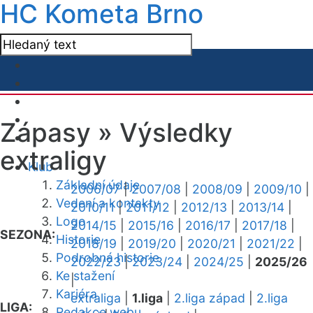
HC Kometa Brno
Zápasy »
Výsledky
extraligy
Klub
Základní údaje
2006/07
|
2007/08
|
2008/09
|
2009/10
|
Vedení a kontakty
2010/11
|
2011/12
|
2012/13
|
2013/14
|
Logo
2014/15
|
2015/16
|
2016/17
|
2017/18
|
SEZONA:
Historie
2018/19
|
2019/20
|
2020/21
|
2021/22
|
Podrobná historie
2022/23
|
2023/24
|
2024/25
|
2025/26
Ke stažení
|
Kariéra
extraliga
|
1.liga
|
2.liga západ
|
2.liga
LIGA:
Redakce webu