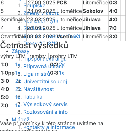
6
27.09.2025
PCB
Litoměřice
0:3
Soupiska
5
24.09.2025
Litoměřice
Sokolov
4:0
Změny v kádru
Semifinále
23.03.2026
Litoměřice
Jihlava
4:0
Realizační tým
4
20.09.2025
Litoměřice
Jihlava
7:0
Statistiky
Zranění / nemocní hráči
Čtvrtfinále
09.03.2026
Vsetín
Litoměřice
3:0
Četnost výsledků
Dresy 2018/19
Zápasy
výhry LTM |
remízy |
prohry LTM
Tipsport extraliga
1:0
1x
0:2
2x
Přípravná utkání
1:0pp
1x
0:3
1x
Liga mistrů
3:0
2x
Univerzitní souboj
4:0
2x
Návštěvnost
Tabulka
5:0
1x
Výsledkový servis
7:0
1x
Rozlosování a info
Mládež
Vaše připomínky k této stránce uvítáme na
Kontakty a informace
webmaster
@esports.cz.