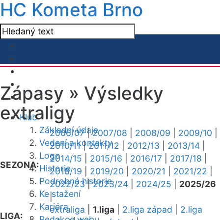
HC Kometa Brno
Zápasy »
Výsledky
extraligy
Klub
Základní údaje
2006/07
|
2007/08
|
2008/09
|
2009/10
|
Vedení a kontakty
2010/11
|
2011/12
|
2012/13
|
2013/14
|
Logo
2014/15
|
2015/16
|
2016/17
|
2017/18
|
SEZONA:
Historie
2018/19
|
2019/20
|
2020/21
|
2021/22
|
Podrobná historie
2022/23
|
2023/24
|
2024/25
|
2025/26
Ke stažení
|
Kariéra
extraliga
|
1.liga
|
2.liga západ
|
2.liga
LIGA:
Redakce webu