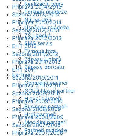
Realizační týmy
Příprava 2014/2015
Partneři mládeže
Sezóna 2013/2014
Nábor dětí
Příprava 2013/2014
Úspěchy mládeže
Sezóna 2012/2013
ZŠ Labská
Příprava 2012/2013
SMS servis
EHT 2012
Týmová fota
Sezóna 2011/2012
Zápasy juniorů
Příprava 2011/2012
Zápasy dorostu
EHT 2011
Partneři
Sezóna 2010/2011
Generální partner
Příprava 2010/2011
GOLD hlavní partner
Sezóna 2009/2010
Hlavní partneři
Příprava 2009/2010
Business partneři
Sezóna 2008/2009
Hrdí partneři
Příprava 2008/2009
Mediální partneři
Sezóna 2007/2008
Partneři mládeže
Příprava 2007/2008