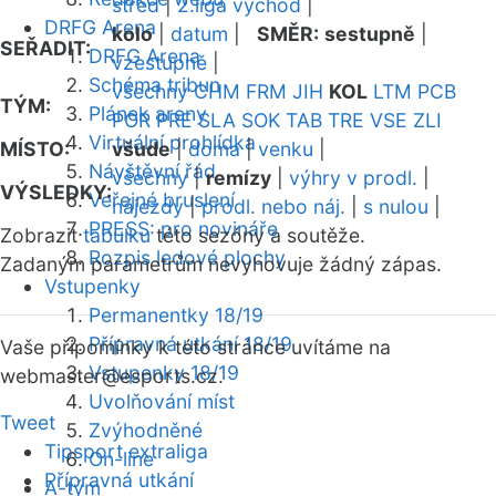
střed
|
2.liga východ
|
DRFG Arena
kolo
|
datum
|
SMĚR:
sestupně
|
SEŘADIT:
DRFG Arena
vzestupně
|
Schéma tribun
všechny
CHM
FRM
JIH
KOL
LTM
PCB
TÝM:
Plánek areny
POR
PRE
SLA
SOK
TAB
TRE
VSE
ZLI
Virtuální prohlídka
MÍSTO:
všude
|
doma
|
venku
|
Návštěvní řád
všechny
|
remízy
|
výhry v prodl.
|
VÝSLEDKY:
Veřejné bruslení
nájezdy
|
prodl. nebo náj.
|
s nulou
|
PRESS: pro novináře
Zobrazit
tabulku
této sezóny a soutěže.
Rozpis ledové plochy
Zadaným parametrům nevyhovuje žádný zápas.
Vstupenky
Permanentky 18/19
Přípravná utkání 18/19
Vaše připomínky k této stránce uvítáme na
Vstupenky 18/19
webmaster
@esports.cz.
Uvolňování míst
Tweet
Zvýhodněné
Tipsport extraliga
On-line
Přípravná utkání
A-tým