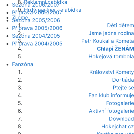
Reklamní nabídka
Sezóna 2006/2007
Hrdý partner - nabídka
Příprava 2006/2007
Žijeme
Sezóna 2005/2006
Děti dětem
Příprava 2005/2006
Jsme jedna rodina
Sezóna 2004/2005
Petr Koukal a Kometa
Příprava 2004/2005
Chlapi ŽENÁM
Hokejová tombola
Fanzóna
Království Komety
Dortiáda
Ptejte se
Fan klub informuje
Fotogalerie
Aktivní fotogalerie
Download
Hokejchat.cz