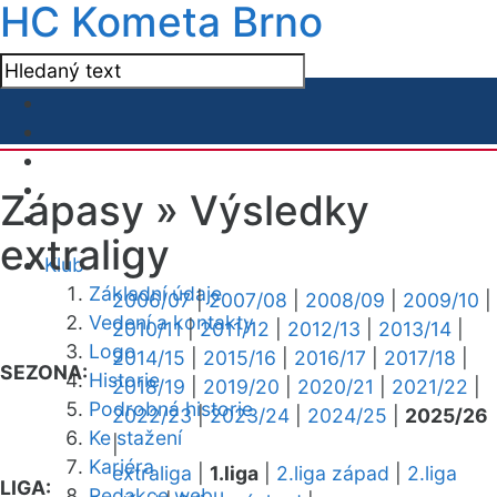
HC Kometa Brno
Zápasy »
Výsledky
extraligy
Klub
Základní údaje
2006/07
|
2007/08
|
2008/09
|
2009/10
|
Vedení a kontakty
2010/11
|
2011/12
|
2012/13
|
2013/14
|
Logo
2014/15
|
2015/16
|
2016/17
|
2017/18
|
SEZONA:
Historie
2018/19
|
2019/20
|
2020/21
|
2021/22
|
Podrobná historie
2022/23
|
2023/24
|
2024/25
|
2025/26
Ke stažení
|
Kariéra
extraliga
|
1.liga
|
2.liga západ
|
2.liga
LIGA:
Redakce webu