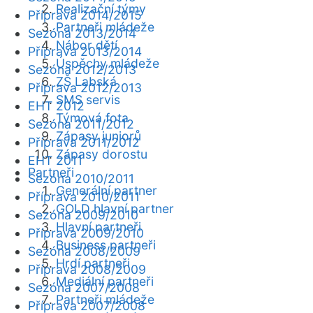
Realizační týmy
Příprava 2014/2015
Partneři mládeže
Sezóna 2013/2014
Nábor dětí
Příprava 2013/2014
Úspěchy mládeže
Sezóna 2012/2013
ZŠ Labská
Příprava 2012/2013
SMS servis
EHT 2012
Týmová fota
Sezóna 2011/2012
Zápasy juniorů
Příprava 2011/2012
Zápasy dorostu
EHT 2011
Partneři
Sezóna 2010/2011
Generální partner
Příprava 2010/2011
GOLD hlavní partner
Sezóna 2009/2010
Hlavní partneři
Příprava 2009/2010
Business partneři
Sezóna 2008/2009
Hrdí partneři
Příprava 2008/2009
Mediální partneři
Sezóna 2007/2008
Partneři mládeže
Příprava 2007/2008