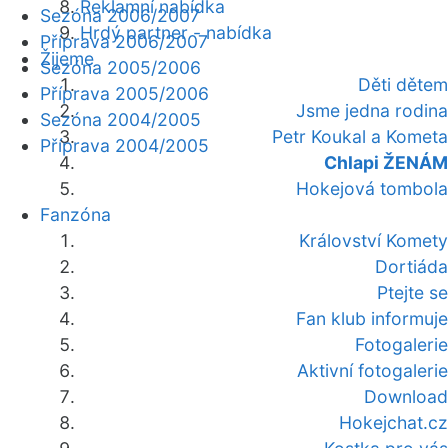
Reklamní nabídka
Sezóna 2006/2007
Hrdý partner - nabídka
Příprava 2006/2007
Žijeme
Sezóna 2005/2006
Děti dětem
Příprava 2005/2006
Jsme jedna rodina
Sezóna 2004/2005
Petr Koukal a Kometa
Příprava 2004/2005
Chlapi ŽENÁM
Hokejová tombola
Fanzóna
Království Komety
Dortiáda
Ptejte se
Fan klub informuje
Fotogalerie
Aktivní fotogalerie
Download
Hokejchat.cz