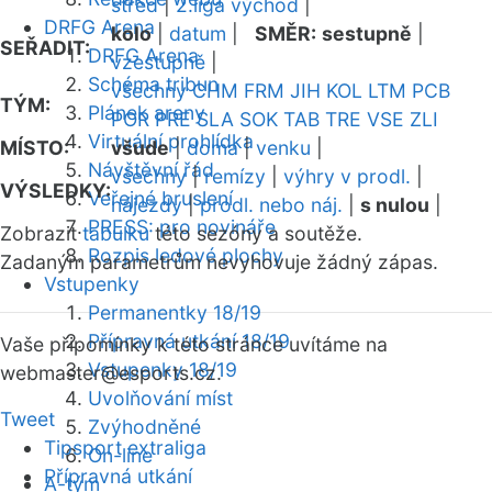
střed
|
2.liga východ
|
DRFG Arena
kolo
|
datum
|
SMĚR:
sestupně
|
SEŘADIT:
DRFG Arena
vzestupně
|
Schéma tribun
všechny
CHM
FRM
JIH
KOL
LTM
PCB
TÝM:
Plánek areny
POR
PRE
SLA
SOK
TAB
TRE
VSE
ZLI
Virtuální prohlídka
MÍSTO:
všude
|
doma
|
venku
|
Návštěvní řád
všechny
|
remízy
|
výhry v prodl.
|
VÝSLEDKY:
Veřejné bruslení
nájezdy
|
prodl. nebo náj.
|
s nulou
|
PRESS: pro novináře
Zobrazit
tabulku
této sezóny a soutěže.
Rozpis ledové plochy
Zadaným parametrům nevyhovuje žádný zápas.
Vstupenky
Permanentky 18/19
Přípravná utkání 18/19
Vaše připomínky k této stránce uvítáme na
Vstupenky 18/19
webmaster
@esports.cz.
Uvolňování míst
Tweet
Zvýhodněné
Tipsport extraliga
On-line
Přípravná utkání
A-tým