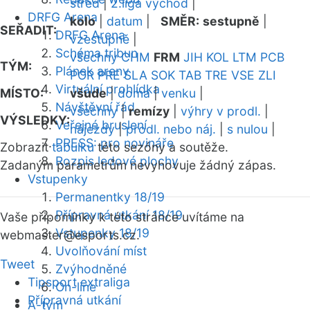
střed
|
2.liga východ
|
DRFG Arena
kolo
|
datum
|
SMĚR:
sestupně
|
SEŘADIT:
DRFG Arena
vzestupně
|
Schéma tribun
všechny
CHM
FRM
JIH
KOL
LTM
PCB
TÝM:
Plánek areny
POR
PRE
SLA
SOK
TAB
TRE
VSE
ZLI
Virtuální prohlídka
MÍSTO:
všude
|
doma
|
venku
|
Návštěvní řád
všechny
|
remízy
|
výhry v prodl.
|
VÝSLEDKY:
Veřejné bruslení
nájezdy
|
prodl. nebo náj.
|
s nulou
|
PRESS: pro novináře
Zobrazit
tabulku
této sezóny a soutěže.
Rozpis ledové plochy
Zadaným parametrům nevyhovuje žádný zápas.
Vstupenky
Permanentky 18/19
Přípravná utkání 18/19
Vaše připomínky k této stránce uvítáme na
Vstupenky 18/19
webmaster
@esports.cz.
Uvolňování míst
Tweet
Zvýhodněné
Tipsport extraliga
On-line
Přípravná utkání
A-tým