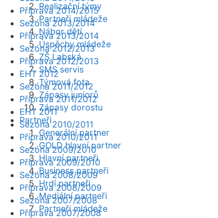
Realizační týmy
Příprava 2014/2015
Partneři mládeže
Sezóna 2013/2014
Nábor dětí
Příprava 2013/2014
Úspěchy mládeže
Sezóna 2012/2013
ZŠ Labská
Příprava 2012/2013
SMS servis
EHT 2012
Týmová fota
Sezóna 2011/2012
Zápasy juniorů
Příprava 2011/2012
Zápasy dorostu
EHT 2011
Partneři
Sezóna 2010/2011
Generální partner
Příprava 2010/2011
GOLD hlavní partner
Sezóna 2009/2010
Hlavní partneři
Příprava 2009/2010
Business partneři
Sezóna 2008/2009
Hrdí partneři
Příprava 2008/2009
Mediální partneři
Sezóna 2007/2008
Partneři mládeže
Příprava 2007/2008