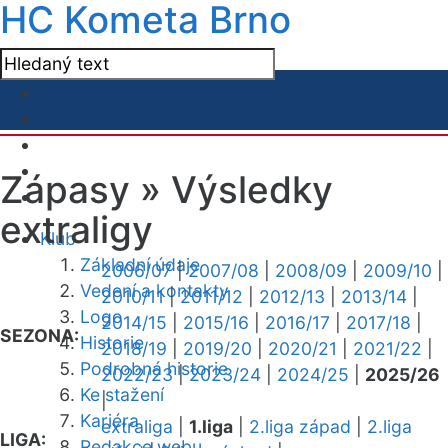
HC Kometa Brno
Zápasy »
Výsledky
extraligy
Klub
Základní údaje
2006/07
|
2007/08
|
2008/09
|
2009/10
|
Vedení a kontakty
2010/11
|
2011/12
|
2012/13
|
2013/14
|
Logo
2014/15
|
2015/16
|
2016/17
|
2017/18
|
SEZONA:
Historie
2018/19
|
2019/20
|
2020/21
|
2021/22
|
Podrobná historie
2022/23
|
2023/24
|
2024/25
|
2025/26
Ke stažení
|
Kariéra
extraliga
|
1.liga
|
2.liga západ
|
2.liga
LIGA:
Redakce webu