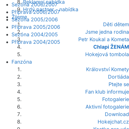
Reklamní nabídka
Sezóna 2006/2007
Hrdý partner - nabídka
Příprava 2006/2007
Žijeme
Sezóna 2005/2006
Děti dětem
Příprava 2005/2006
Jsme jedna rodina
Sezóna 2004/2005
Petr Koukal a Kometa
Příprava 2004/2005
Chlapi ŽENÁM
Hokejová tombola
Fanzóna
Království Komety
Dortiáda
Ptejte se
Fan klub informuje
Fotogalerie
Aktivní fotogalerie
Download
Hokejchat.cz