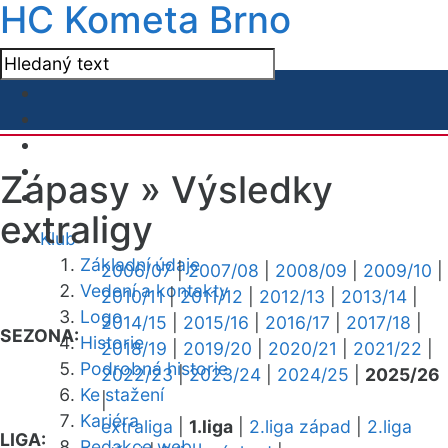
HC Kometa Brno
Zápasy »
Výsledky
extraligy
Klub
Základní údaje
2006/07
|
2007/08
|
2008/09
|
2009/10
|
Vedení a kontakty
2010/11
|
2011/12
|
2012/13
|
2013/14
|
Logo
2014/15
|
2015/16
|
2016/17
|
2017/18
|
SEZONA:
Historie
2018/19
|
2019/20
|
2020/21
|
2021/22
|
Podrobná historie
2022/23
|
2023/24
|
2024/25
|
2025/26
Ke stažení
|
Kariéra
extraliga
|
1.liga
|
2.liga západ
|
2.liga
LIGA:
Redakce webu