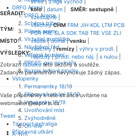
střed
|
2.liga východ
|
DRFG Arena
kolo
|
datum
|
SMĚR:
sestupně
|
SEŘADIT:
DRFG Arena
vzestupně
|
Schéma tribun
všechny
CHM
FRM
JIH
KOL
LTM
PCB
TÝM:
Plánek areny
POR
PRE
SLA
SOK
TAB
TRE
VSE
ZLI
Virtuální prohlídka
MÍSTO:
všude
|
doma
|
venku
|
Návštěvní řád
všechny
|
remízy
|
výhry v prodl.
|
VÝSLEDKY:
Veřejné bruslení
nájezdy
|
prodl. nebo náj.
|
s nulou
|
PRESS: pro novináře
Zobrazit
tabulku
této sezóny a soutěže.
Rozpis ledové plochy
Zadaným parametrům nevyhovuje žádný zápas.
Vstupenky
Permanentky 18/19
Přípravná utkání 18/19
Vaše připomínky k této stránce uvítáme na
Vstupenky 18/19
webmaster
@esports.cz.
Uvolňování míst
Tweet
Zvýhodněné
Tipsport extraliga
On-line
Přípravná utkání
A-tým