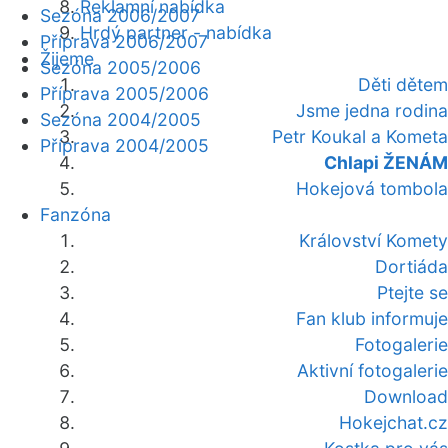
Reklamní nabídka
Sezóna 2006/2007
Hrdý partner - nabídka
Příprava 2006/2007
Žijeme
Sezóna 2005/2006
Děti dětem
Příprava 2005/2006
Jsme jedna rodina
Sezóna 2004/2005
Petr Koukal a Kometa
Příprava 2004/2005
Chlapi ŽENÁM
Hokejová tombola
Fanzóna
Království Komety
Dortiáda
Ptejte se
Fan klub informuje
Fotogalerie
Aktivní fotogalerie
Download
Hokejchat.cz