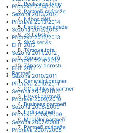
Realizační týmy
Příprava 2014/2015
Partneři mládeže
Sezóna 2013/2014
Nábor dětí
Příprava 2013/2014
Úspěchy mládeže
Sezóna 2012/2013
ZŠ Labská
Příprava 2012/2013
SMS servis
EHT 2012
Týmová fota
Sezóna 2011/2012
Zápasy juniorů
Příprava 2011/2012
Zápasy dorostu
EHT 2011
Partneři
Sezóna 2010/2011
Generální partner
Příprava 2010/2011
GOLD hlavní partner
Sezóna 2009/2010
Hlavní partneři
Příprava 2009/2010
Business partneři
Sezóna 2008/2009
Hrdí partneři
Příprava 2008/2009
Mediální partneři
Sezóna 2007/2008
Partneři mládeže
Příprava 2007/2008