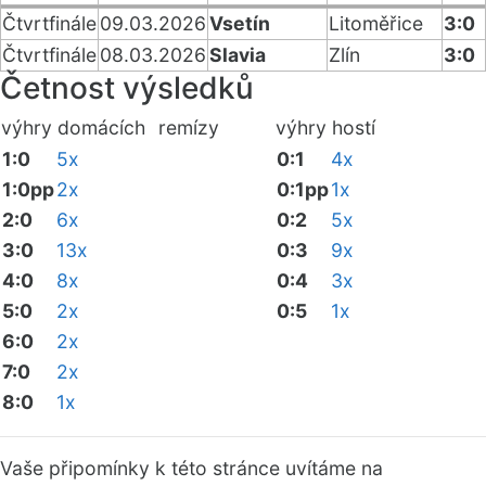
Čtvrtfinále
09.03.2026
Vsetín
Litoměřice
3:0
Čtvrtfinále
08.03.2026
Slavia
Zlín
3:0
Četnost výsledků
výhry domácích
remízy
výhry hostí
1:0
5x
0:1
4x
1:0pp
2x
0:1pp
1x
2:0
6x
0:2
5x
3:0
13x
0:3
9x
4:0
8x
0:4
3x
5:0
2x
0:5
1x
6:0
2x
7:0
2x
8:0
1x
Vaše připomínky k této stránce uvítáme na