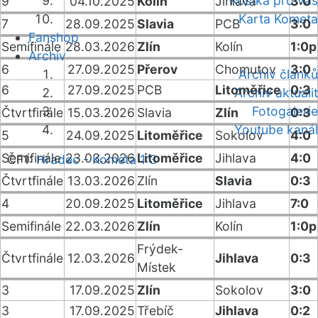
Kostka pro vás
9
04.10.2025
Kolín
Jihlava
3:0
Karta Kometa
7
28.09.2025
Slavia
PCB
3:0
Fanshop
Semifinále
28.03.2026
Zlín
Kolín
1:0p
Archiv
6
27.09.2025
Přerov
Chomutov
3:0
Archiv článků
6
27.09.2025
PCB
Litoměřice
0:3
Archiv aktualit
Fotogalerie
Čtvrtfinále
15.03.2026
Slavia
Zlín
0:3
Youtube kanál
5
24.09.2025
Litoměřice
Sokolov
4:0
Semifinále
23.03.2026
Litoměřice
Jihlava
4:0
ČF1:
Hradec - Kometa 1:3
Čtvrtfinále
13.03.2026
Zlín
Slavia
0:3
4
20.09.2025
Litoměřice
Jihlava
7:0
Semifinále
22.03.2026
Zlín
Kolín
1:0p
Frýdek-
Čtvrtfinále
12.03.2026
Jihlava
0:3
Místek
3
17.09.2025
Zlín
Sokolov
3:0
3
17.09.2025
Třebíč
Jihlava
0:2