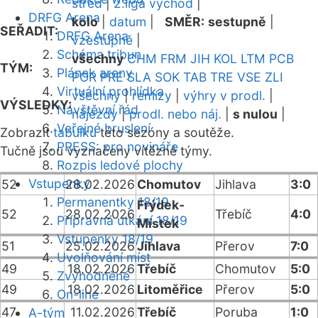
střed
|
2.liga východ
|
DRFG Arena
kolo
|
datum
|
SMĚR:
sestupně
|
SEŘADIT:
DRFG Arena
vzestupně
|
Schéma tribun
všechny
CHM
FRM
JIH
KOL
LTM
PCB
TÝM:
Plánek areny
POR
PRE
SLA
SOK
TAB
TRE
VSE
ZLI
Virtuální prohlídka
všechny
|
remízy
|
výhry v prodl.
|
VÝSLEDKY:
Návštěvní řád
nájezdy
|
prodl. nebo náj.
|
s nulou
|
Veřejné bruslení
Zobrazit
tabulku
této sezóny a soutěže.
PRESS: pro novináře
Tučně jsou vyznačeny vítězné týmy.
Rozpis ledové plochy
Vstupenky
52
28.02.2026
Chomutov
Jihlava
3:0
Permanentky 18/19
Frýdek-
52
28.02.2026
Třebíč
4:0
Přípravná utkání 18/19
Místek
Vstupenky 18/19
51
25.02.2026
Jihlava
Přerov
7:0
Uvolňování míst
49
18.02.2026
Třebíč
Chomutov
5:0
Zvýhodněné
49
18.02.2026
Litoměřice
Přerov
5:0
On-line
47
11.02.2026
Třebíč
Poruba
1:0
A-tým