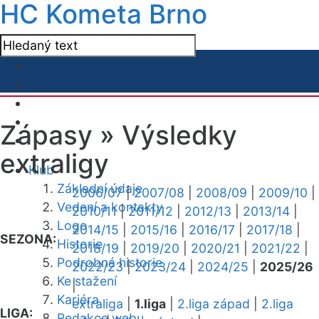
HC Kometa Brno
Zápasy »
Výsledky
extraligy
Klub
Základní údaje
2006/07
|
2007/08
|
2008/09
|
2009/10
|
Vedení a kontakty
2010/11
|
2011/12
|
2012/13
|
2013/14
|
Logo
2014/15
|
2015/16
|
2016/17
|
2017/18
|
SEZONA:
Historie
2018/19
|
2019/20
|
2020/21
|
2021/22
|
Podrobná historie
2022/23
|
2023/24
|
2024/25
|
2025/26
Ke stažení
|
Kariéra
extraliga
|
1.liga
|
2.liga západ
|
2.liga
LIGA:
Redakce webu