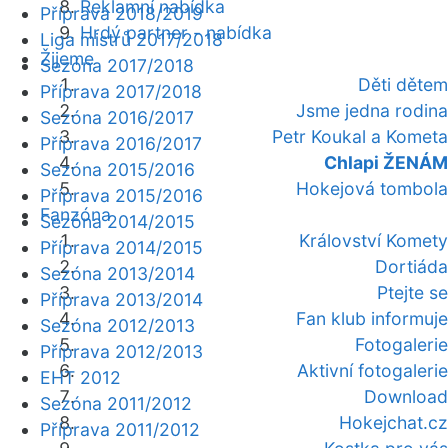
Reklamní nabídka
Příprava 2018/2019
Hrdý partner - nabídka
Liga mistrů 2017/2018
Žijeme
Sezóna 2017/2018
Děti dětem
Příprava 2017/2018
Jsme jedna rodina
Sezóna 2016/2017
Petr Koukal a Kometa
Příprava 2016/2017
Chlapi ŽENÁM
Sezóna 2015/2016
Hokejová tombola
Příprava 2015/2016
Fanzóna
Sezóna 2014/2015
Království Komety
Příprava 2014/2015
Dortiáda
Sezóna 2013/2014
Ptejte se
Příprava 2013/2014
Fan klub informuje
Sezóna 2012/2013
Fotogalerie
Příprava 2012/2013
Aktivní fotogalerie
EHT 2012
Download
Sezóna 2011/2012
Hokejchat.cz
Příprava 2011/2012