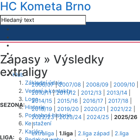
HC Kometa Brno
Zápasy »
Výsledky
extraligy
Klub
Základní údaje
2006/07
|
2007/08
|
2008/09
|
2009/10
|
Vedení a kontakty
2010/11
|
2011/12
|
2012/13
|
2013/14
|
Logo
2014/15
|
2015/16
|
2016/17
|
2017/18
|
SEZONA:
Historie
2018/19
|
2019/20
|
2020/21
|
2021/22
|
Podrobná historie
2022/23
|
2023/24
|
2024/25
|
2025/26
Ke stažení
|
Kariéra
extraliga
|
1.liga
|
2.liga západ
|
2.liga
LIGA:
Redakce webu