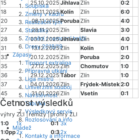
15
25.10.2025
Jihlava
Zlín
0:2
Soupiska
18
01.11.2025
Kolín
Zlín
6:0
Změny v kádru
20
08.11.2025
Poruba
Zlín
4:0
Realizační tým
27
28.11.2025
Zlín
Slavia
3:0
Statistiky
Zranění / nemocní hráči
28
03.12.2025
Jihlava
Zlín
4:0
Dresy 2018/19
31
13.12.2025
Zlín
Kolín
0:1
Zápasy
33
20.12.2025
Zlín
Poruba
2:0
Tipsport extraliga
35
27.12.2025
Zlín
Chomutov
1:0
Přípravná utkání
36
29.12.2025
Tábor
Zlín
1:0
Liga mistrů
37
04.01.2026
Zlín
Frýdek-Místek
2:0
Univerzitní souboj
45
31.01.2026
Zlín
Vsetín
0:1
Návštěvnost
Četnost výsledků
Tabulka
Výsledkový servis
výhry ZLI |
remízy |
prohry ZLI
Rozlosování a info
1:0
1x
0:1
3x
Mládež
1:0pp
2x
0:3
2x
Kontakty a informace