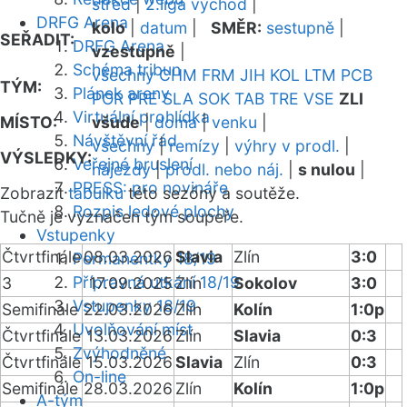
střed
|
2.liga východ
|
DRFG Arena
kolo
|
datum
|
SMĚR:
sestupně
|
SEŘADIT:
DRFG Arena
vzestupně
|
Schéma tribun
všechny
CHM
FRM
JIH
KOL
LTM
PCB
TÝM:
Plánek areny
POR
PRE
SLA
SOK
TAB
TRE
VSE
ZLI
Virtuální prohlídka
MÍSTO:
všude
|
doma
|
venku
|
Návštěvní řád
všechny
|
remízy
|
výhry v prodl.
|
VÝSLEDKY:
Veřejné bruslení
nájezdy
|
prodl. nebo náj.
|
s nulou
|
PRESS: pro novináře
Zobrazit
tabulku
této sezóny a soutěže.
Rozpis ledové plochy
Tučně je vyznačen tým soupeře.
Vstupenky
Čtvrtfinále
08.03.2026
Slavia
Zlín
3:0
Permanentky 18/19
Přípravná utkání 18/19
3
17.09.2025
Zlín
Sokolov
3:0
Vstupenky 18/19
Semifinále
22.03.2026
Zlín
Kolín
1:0p
Uvolňování míst
Čtvrtfinále
13.03.2026
Zlín
Slavia
0:3
Zvýhodněné
Čtvrtfinále
15.03.2026
Slavia
Zlín
0:3
On-line
Semifinále
28.03.2026
Zlín
Kolín
1:0p
A-tým