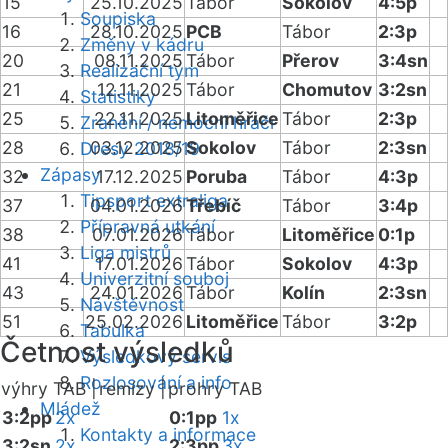
15
25.10.2025
Tábor
Sokolov
4:5p
Soupiska
16
28.10.2025
PCB
Tábor
2:3p
Změny v kádru
20
08.11.2025
Tábor
Přerov
3:4sn
Realizační tým
21
12.11.2025
Tábor
Chomutov
3:2sn
Statistiky
25
22.11.2025
Litoměřice
Tábor
2:3p
Zranění / nemocní hráči
28
03.12.2025
Sokolov
Tábor
2:3sn
Dresy 2018/19
Zápasy
32
17.12.2025
Poruba
Tábor
4:3p
Tipsport extraliga
37
04.01.2026
Třebíč
Tábor
3:4p
Přípravná utkání
38
07.01.2026
Tábor
Litoměřice
0:1p
Liga mistrů
41
17.01.2026
Tábor
Sokolov
4:3p
Univerzitní souboj
43
24.01.2026
Tábor
Kolín
2:3sn
Návštěvnost
51
25.02.2026
Litoměřice
Tábor
3:2p
Tabulka
Četnost výsledků
Výsledkový servis
Rozlosování a info
výhry TAB |
remízy |
prohry TAB
Mládež
3:2pp
2x
0:1pp
1x
Kontakty a informace
3:2sn
2x
2:3pp
3x