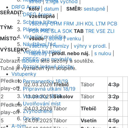
střed
|
2.liga východ
|
DRFG Arena
kolo
|
datum
|
SMĚR:
sestupně
|
SEŘADIT:
DRFG Arena
vzestupně
|
Schéma tribun
všechny
CHM
FRM
JIH
KOL
LTM
PCB
TÝM:
Plánek areny
POR
PRE
SLA
SOK
TAB
TRE
VSE
ZLI
Virtuální prohlídka
MÍSTO:
všude
|
doma
|
venku
|
Návštěvní řád
všechny
|
remízy
|
výhry v prodl.
|
VÝSLEDKY:
Veřejné bruslení
nájezdy
|
prodl. nebo náj.
|
s nulou
|
PRESS: pro novináře
Zobrazit
tabulku
této sezóny a soutěže.
Rozpis ledové plochy
Tučně je vyznačen tým soupeře.
Vstupenky
Předkolo
Permanentky 18/19
02.03.2026
Třebíč
Tábor
4:3p
play-off
Přípravná utkání 18/19
Vstupenky 18/19
2
13.09.2025
Sokolov
Tábor
3:2p
Uvolňování míst
Předkolo
04.03.2026
Tábor
Třebíč
2:3p
Zvýhodněné
play-off
On-line
5
24.09.2025
Tábor
Vsetín
4:5p
A-tým