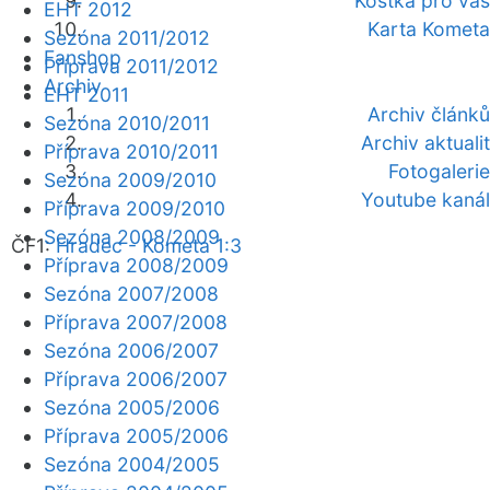
Kostka pro vás
EHT 2012
Karta Kometa
Sezóna 2011/2012
Fanshop
Příprava 2011/2012
Archiv
EHT 2011
Archiv článků
Sezóna 2010/2011
Archiv aktualit
Příprava 2010/2011
Fotogalerie
Sezóna 2009/2010
Youtube kanál
Příprava 2009/2010
Sezóna 2008/2009
ČF1:
Hradec - Kometa 1:3
Příprava 2008/2009
Sezóna 2007/2008
Příprava 2007/2008
Sezóna 2006/2007
Příprava 2006/2007
Sezóna 2005/2006
Příprava 2005/2006
Sezóna 2004/2005