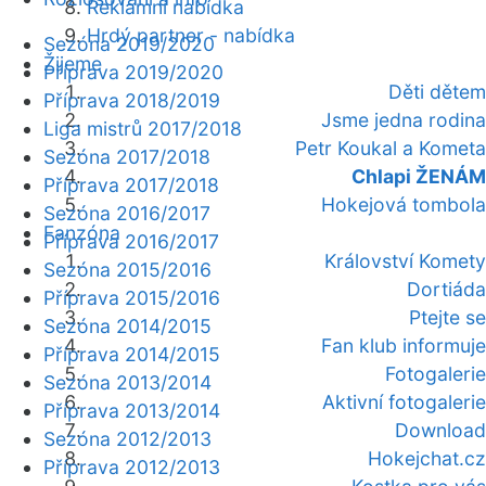
Reklamní nabídka
Hrdý partner - nabídka
Sezóna 2019/2020
Žijeme
Příprava 2019/2020
Děti dětem
Příprava 2018/2019
Jsme jedna rodina
Liga mistrů 2017/2018
Petr Koukal a Kometa
Sezóna 2017/2018
Chlapi ŽENÁM
Příprava 2017/2018
Hokejová tombola
Sezóna 2016/2017
Fanzóna
Příprava 2016/2017
Království Komety
Sezóna 2015/2016
Dortiáda
Příprava 2015/2016
Ptejte se
Sezóna 2014/2015
Fan klub informuje
Příprava 2014/2015
Fotogalerie
Sezóna 2013/2014
Aktivní fotogalerie
Příprava 2013/2014
Download
Sezóna 2012/2013
Hokejchat.cz
Příprava 2012/2013