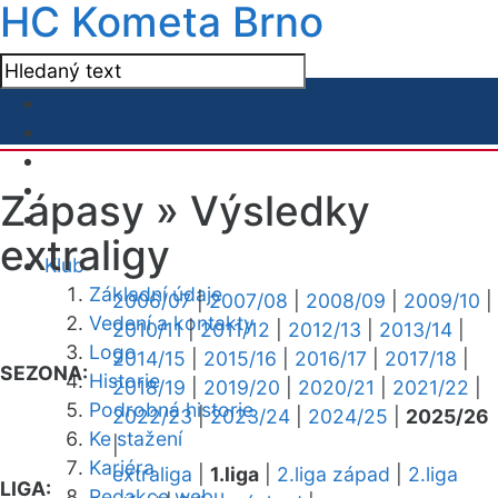
HC Kometa Brno
Zápasy »
Výsledky
extraligy
Klub
Základní údaje
2006/07
|
2007/08
|
2008/09
|
2009/10
|
Vedení a kontakty
2010/11
|
2011/12
|
2012/13
|
2013/14
|
Logo
2014/15
|
2015/16
|
2016/17
|
2017/18
|
SEZONA:
Historie
2018/19
|
2019/20
|
2020/21
|
2021/22
|
Podrobná historie
2022/23
|
2023/24
|
2024/25
|
2025/26
Ke stažení
|
Kariéra
extraliga
|
1.liga
|
2.liga západ
|
2.liga
LIGA:
Redakce webu