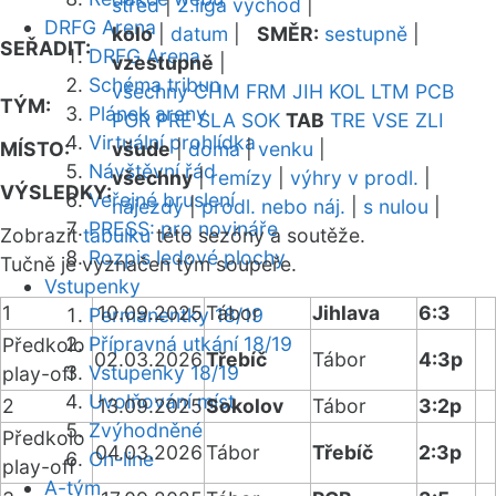
střed
|
2.liga východ
|
DRFG Arena
kolo
|
datum
|
SMĚR:
sestupně
|
SEŘADIT:
DRFG Arena
vzestupně
|
Schéma tribun
všechny
CHM
FRM
JIH
KOL
LTM
PCB
TÝM:
Plánek areny
POR
PRE
SLA
SOK
TAB
TRE
VSE
ZLI
Virtuální prohlídka
MÍSTO:
všude
|
doma
|
venku
|
Návštěvní řád
všechny
|
remízy
|
výhry v prodl.
|
VÝSLEDKY:
Veřejné bruslení
nájezdy
|
prodl. nebo náj.
|
s nulou
|
PRESS: pro novináře
Zobrazit
tabulku
této sezóny a soutěže.
Rozpis ledové plochy
Tučně je vyznačen tým soupeře.
Vstupenky
1
10.09.2025
Tábor
Jihlava
6:3
Permanentky 18/19
Přípravná utkání 18/19
Předkolo
02.03.2026
Třebíč
Tábor
4:3p
Vstupenky 18/19
play-off
Uvolňování míst
2
13.09.2025
Sokolov
Tábor
3:2p
Zvýhodněné
Předkolo
04.03.2026
Tábor
Třebíč
2:3p
On-line
play-off
A-tým