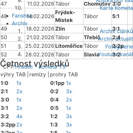
Kostka pro vás
47
11.02.2026
Tábor
Chomutov
3:0
Karta Kometa
Frýdek-
Fanshop
48
14.02.2026
Tábor
5:1
Místek
Archiv
49
18.02.2026
Zlín
Tábor
3:1
Archiv článků
50
21.02.2026
Tábor
Třebíč
2:4
Archiv aktualit
51
25.02.2026
Litoměřice
Tábor
3:2p
Fotogalerie
Youtube kanál
52
28.02.2026
Tábor
Slavia
3:2
Četnost výsledků
ČF1:
Hradec - Kometa 1:3
výhry TAB |
remízy |
prohry TAB
1:0
1x
0:1pp
1x
2:1
2x
0:2
3x
3:0
1x
0:4
2x
3:1
2x
0:5
1x
3:2
4x
1:2
3x
3:2pp
2x
1:3
3x
3:2sn
2x
1:5
1x