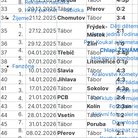
Reklamní nabídka
33
20.12.2025
Tábor
Přerov
0:2
Hrdý partner - nabídka
34
21.12.2025
Chomutov
Tábor
3:4
Žijeme
Děti dětem
Frýdek-
35
27.12.2025
Tábor
2:1
Jsme jedna rodina
Místek
Petr Koukal a Kometa
36
29.12.2025
Tábor
Zlín
1:0
Chlapi ŽENÁM
37
04.01.2026
Třebíč
Tábor
3:4p
Hokejová tombola
38
07.01.2026
Tábor
Litoměřice
0:1p
Fanzóna
39
10.01.2026
Slavia
Tábor
4:3
Království Komety
40
14.01.2026
Jihlava
Tábor
4:3
Dortiáda
41
17.01.2026
Tábor
Sokolov
4:3p
Ptejte se
42
21.01.2026
PCB
Tábor
2:4
Fan klub informuje
43
24.01.2026
Tábor
Kolín
Fotogalerie
2:3sn
Aktivní fotogalerie
44
28.01.2026
Vsetín
Tábor
1:2
Download
45
31.01.2026
Tábor
Poruba
4:1
Hokejchat.cz
46
08.02.2026
Přerov
Tábor
2:1