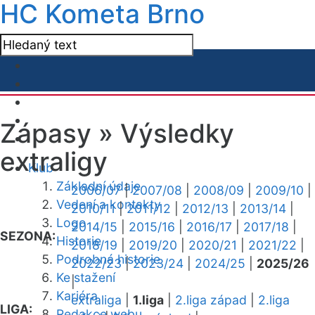
HC Kometa Brno
Zápasy »
Výsledky
extraligy
Klub
Základní údaje
2006/07
|
2007/08
|
2008/09
|
2009/10
|
Vedení a kontakty
2010/11
|
2011/12
|
2012/13
|
2013/14
|
Logo
2014/15
|
2015/16
|
2016/17
|
2017/18
|
SEZONA:
Historie
2018/19
|
2019/20
|
2020/21
|
2021/22
|
Podrobná historie
2022/23
|
2023/24
|
2024/25
|
2025/26
Ke stažení
|
Kariéra
extraliga
|
1.liga
|
2.liga západ
|
2.liga
LIGA:
Redakce webu