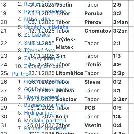
Realizační týmy
18
01.11.2025
Vsetín
Tábor
2:5
Partneři mládeže
19
05.11.2025
Tábor
Poruba
3:2
Nábor dětí
20
08.11.2025
Tábor
Přerov
3:4sn
Úspěchy mládeže
21
12.11.2025
Tábor
Chomutov
3:2sn
ZŠ Labská
Frýdek-
SMS servis
22
15.11.2025
Tábor
2:1
Místek
Týmová fota
23
17.11.2025
Zlín
Tábor
1:3
Zápasy juniorů
24
19.11.2025
Tábor
Třebíč
4:6
Zápasy dorostu
25
22.11.2025
Litoměřice
Tábor
2:3p
Partneři
Generální partner
26
26.11.2025
Tábor
Slavia
0:2
GOLD hlavní partner
27
29.11.2025
Jihlava
Tábor
3:1
Hlavní partneři
28
03.12.2025
Sokolov
Tábor
2:3sn
Business partneři
29
06.12.2025
Tábor
PCB
0:5
Hrdí partneři
30
10.12.2025
Kolín
Tábor
1:4
Mediální partneři
31
25.01.2026
Tábor
Vsetín
0:4
Partneři mládeže
32
17.12.2025
Poruba
Tábor
4:3p