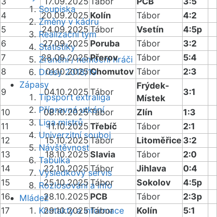
3
17.09.2025
Tábor
PCB
3:5
Soupiska
4
20.09.2025
Kolín
Tábor
4:2
Změny v kádru
5
24.09.2025
Tábor
Vsetín
4:5p
Realizační tým
6
27.09.2025
Poruba
Tábor
3:2
Statistiky
7
28.09.2025
Přerov
Tábor
5:4
Zranění / nemocní hráči
8
01.10.2025
Chomutov
Tábor
2:3
Dresy 2018/19
Zápasy
Frýdek-
9
04.10.2025
Tábor
3:1
Tipsport extraliga
Místek
Přípravná utkání
10
08.10.2025
Tábor
Zlín
1:3
Liga mistrů
11
11.10.2025
Třebíč
Tábor
2:1
Univerzitní souboj
12
15.10.2025
Tábor
Litoměřice
3:2
Návštěvnost
13
18.10.2025
Slavia
Tábor
2:0
Tabulka
14
22.10.2025
Tábor
Jihlava
0:4
Výsledkový servis
15
25.10.2025
Tábor
Sokolov
4:5p
Rozlosování a info
16
28.10.2025
PCB
Tábor
2:3p
Mládež
17
Kontakty a informace
29.10.2025
Tábor
Kolín
5:1