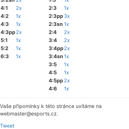
4:1
2x
2:3
1x
4:2
1x
2:3pp
3x
4:3
1x
2:3sn
1x
4:3pp
2x
2:4
2x
5:1
1x
3:4
2x
5:2
1x
3:4pp
2x
6:3
1x
3:4sn
1x
3:5
1x
4:5
1x
4:5pp
2x
4:6
1x
Vaše připomínky k této stránce uvítáme na
webmaster
@esports.cz.
Tweet