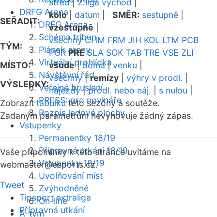
střed
|
2.liga východ
|
DRFG Arena
kolo
|
datum
|
SMĚR:
sestupně
|
SEŘADIT:
DRFG Arena
vzestupně
|
Schéma tribun
všechny
CHM
FRM
JIH
KOL
LTM
PCB
TÝM:
Plánek areny
POR
PRE
SLA
SOK
TAB
TRE
VSE
ZLI
Virtuální prohlídka
MÍSTO:
všude
|
doma
|
venku
|
Návštěvní řád
všechny
|
remízy
|
výhry v prodl.
|
VÝSLEDKY:
Veřejné bruslení
nájezdy
|
prodl. nebo náj.
|
s nulou
|
PRESS: pro novináře
Zobrazit
tabulku
této sezóny a soutěže.
Rozpis ledové plochy
Zadaným parametrům nevyhovuje žádný zápas.
Vstupenky
Permanentky 18/19
Přípravná utkání 18/19
Vaše připomínky k této stránce uvítáme na
Vstupenky 18/19
webmaster
@esports.cz.
Uvolňování míst
Tweet
Zvýhodněné
Tipsport extraliga
On-line
Přípravná utkání
A-tým