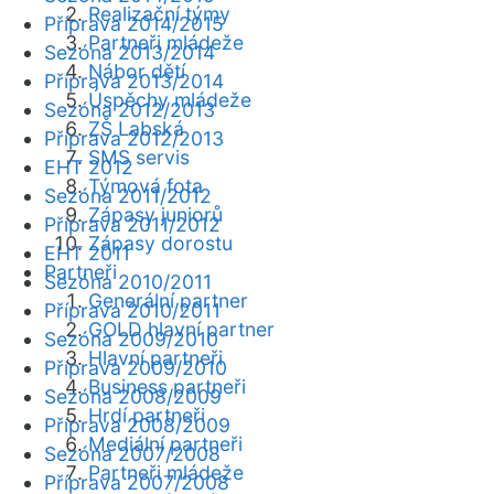
Realizační týmy
Příprava 2014/2015
Partneři mládeže
Sezóna 2013/2014
Nábor dětí
Příprava 2013/2014
Úspěchy mládeže
Sezóna 2012/2013
ZŠ Labská
Příprava 2012/2013
SMS servis
EHT 2012
Týmová fota
Sezóna 2011/2012
Zápasy juniorů
Příprava 2011/2012
Zápasy dorostu
EHT 2011
Partneři
Sezóna 2010/2011
Generální partner
Příprava 2010/2011
GOLD hlavní partner
Sezóna 2009/2010
Hlavní partneři
Příprava 2009/2010
Business partneři
Sezóna 2008/2009
Hrdí partneři
Příprava 2008/2009
Mediální partneři
Sezóna 2007/2008
Partneři mládeže
Příprava 2007/2008