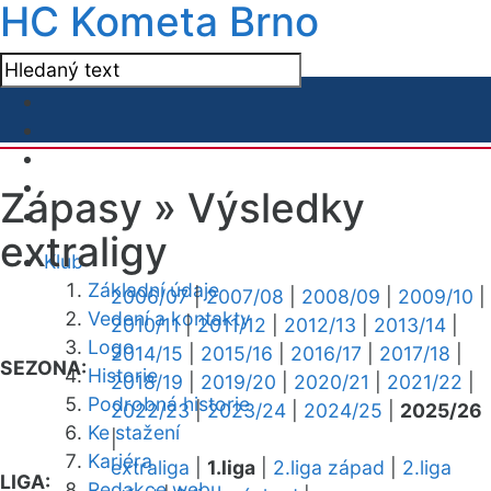
HC Kometa Brno
Zápasy »
Výsledky
extraligy
Klub
Základní údaje
2006/07
|
2007/08
|
2008/09
|
2009/10
|
Vedení a kontakty
2010/11
|
2011/12
|
2012/13
|
2013/14
|
Logo
2014/15
|
2015/16
|
2016/17
|
2017/18
|
SEZONA:
Historie
2018/19
|
2019/20
|
2020/21
|
2021/22
|
Podrobná historie
2022/23
|
2023/24
|
2024/25
|
2025/26
Ke stažení
|
Kariéra
extraliga
|
1.liga
|
2.liga západ
|
2.liga
LIGA:
Redakce webu