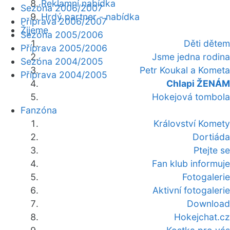
Reklamní nabídka
Sezóna 2006/2007
Hrdý partner - nabídka
Příprava 2006/2007
Žijeme
Sezóna 2005/2006
Děti dětem
Příprava 2005/2006
Jsme jedna rodina
Sezóna 2004/2005
Petr Koukal a Kometa
Příprava 2004/2005
Chlapi ŽENÁM
Hokejová tombola
Fanzóna
Království Komety
Dortiáda
Ptejte se
Fan klub informuje
Fotogalerie
Aktivní fotogalerie
Download
Hokejchat.cz