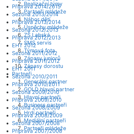
Realizační týmy
Příprava 2014/2015
Partneři mládeže
Sezóna 2013/2014
Nábor dětí
Příprava 2013/2014
Úspěchy mládeže
Sezóna 2012/2013
ZŠ Labská
Příprava 2012/2013
SMS servis
EHT 2012
Týmová fota
Sezóna 2011/2012
Zápasy juniorů
Příprava 2011/2012
Zápasy dorostu
EHT 2011
Partneři
Sezóna 2010/2011
Generální partner
Příprava 2010/2011
GOLD hlavní partner
Sezóna 2009/2010
Hlavní partneři
Příprava 2009/2010
Business partneři
Sezóna 2008/2009
Hrdí partneři
Příprava 2008/2009
Mediální partneři
Sezóna 2007/2008
Partneři mládeže
Příprava 2007/2008