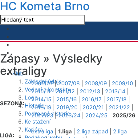
HC Kometa Brno
Zápasy »
Výsledky
extraligy
Klub
Základní údaje
2006/07
|
2007/08
|
2008/09
|
2009/10
|
Vedení a kontakty
2010/11
|
2011/12
|
2012/13
|
2013/14
|
Logo
2014/15
|
2015/16
|
2016/17
|
2017/18
|
SEZONA:
Historie
2018/19
|
2019/20
|
2020/21
|
2021/22
|
Podrobná historie
2022/23
|
2023/24
|
2024/25
|
2025/26
Ke stažení
|
Kariéra
extraliga
|
1.liga
|
2.liga západ
|
2.liga
LIGA:
Redakce webu