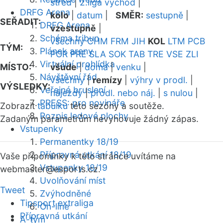
střed
|
2.liga východ
|
DRFG Arena
kolo
|
datum
|
SMĚR:
sestupně
|
SEŘADIT:
DRFG Arena
vzestupně
|
Schéma tribun
všechny
CHM
FRM
JIH
KOL
LTM
PCB
TÝM:
Plánek areny
POR
PRE
SLA
SOK
TAB
TRE
VSE
ZLI
Virtuální prohlídka
MÍSTO:
všude
|
doma
|
venku
|
Návštěvní řád
všechny
|
remízy
|
výhry v prodl.
|
VÝSLEDKY:
Veřejné bruslení
nájezdy
|
prodl. nebo náj.
|
s nulou
|
PRESS: pro novináře
Zobrazit
tabulku
této sezóny a soutěže.
Rozpis ledové plochy
Zadaným parametrům nevyhovuje žádný zápas.
Vstupenky
Permanentky 18/19
Přípravná utkání 18/19
Vaše připomínky k této stránce uvítáme na
Vstupenky 18/19
webmaster
@esports.cz.
Uvolňování míst
Tweet
Zvýhodněné
Tipsport extraliga
On-line
Přípravná utkání
A-tým