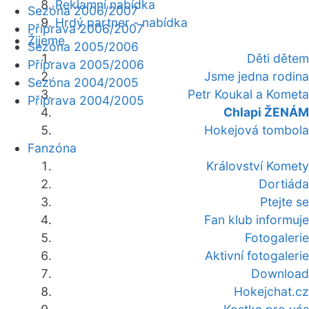
Reklamní nabídka
Sezóna 2006/2007
Hrdý partner - nabídka
Příprava 2006/2007
Žijeme
Sezóna 2005/2006
Děti dětem
Příprava 2005/2006
Jsme jedna rodina
Sezóna 2004/2005
Petr Koukal a Kometa
Příprava 2004/2005
Chlapi ŽENÁM
Hokejová tombola
Fanzóna
Království Komety
Dortiáda
Ptejte se
Fan klub informuje
Fotogalerie
Aktivní fotogalerie
Download
Hokejchat.cz