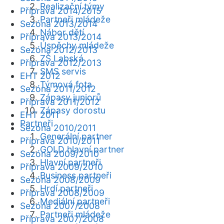
Realizační týmy
Příprava 2014/2015
Partneři mládeže
Sezóna 2013/2014
Nábor dětí
Příprava 2013/2014
Úspěchy mládeže
Sezóna 2012/2013
ZŠ Labská
Příprava 2012/2013
SMS servis
EHT 2012
Týmová fota
Sezóna 2011/2012
Zápasy juniorů
Příprava 2011/2012
Zápasy dorostu
EHT 2011
Partneři
Sezóna 2010/2011
Generální partner
Příprava 2010/2011
GOLD hlavní partner
Sezóna 2009/2010
Hlavní partneři
Příprava 2009/2010
Business partneři
Sezóna 2008/2009
Hrdí partneři
Příprava 2008/2009
Mediální partneři
Sezóna 2007/2008
Partneři mládeže
Příprava 2007/2008