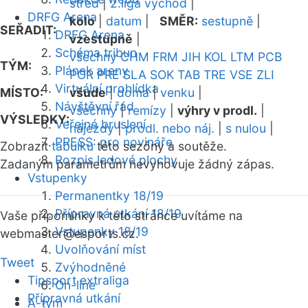
střed
|
2.liga východ
|
DRFG Arena
kolo
|
datum
|
SMĚR:
sestupně
|
SEŘADIT:
DRFG Arena
vzestupně
|
Schéma tribun
všechny
CHM
FRM
JIH
KOL
LTM
PCB
TÝM:
Plánek areny
POR
PRE
SLA
SOK
TAB
TRE
VSE
ZLI
Virtuální prohlídka
MÍSTO:
všude
|
doma
|
venku
|
Návštěvní řád
všechny
|
remízy
|
výhry v prodl.
|
VÝSLEDKY:
Veřejné bruslení
nájezdy
|
prodl. nebo náj.
|
s nulou
|
PRESS: pro novináře
Zobrazit
tabulku
této sezóny a soutěže.
Rozpis ledové plochy
Zadaným parametrům nevyhovuje žádný zápas.
Vstupenky
Permanentky 18/19
Přípravná utkání 18/19
Vaše připomínky k této stránce uvítáme na
Vstupenky 18/19
webmaster
@esports.cz.
Uvolňování míst
Tweet
Zvýhodněné
Tipsport extraliga
On-line
Přípravná utkání
A-tým