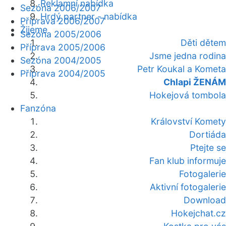
Reklamní nabídka
Sezóna 2006/2007
Hrdý partner - nabídka
Příprava 2006/2007
Žijeme
Sezóna 2005/2006
Děti dětem
Příprava 2005/2006
Jsme jedna rodina
Sezóna 2004/2005
Petr Koukal a Kometa
Příprava 2004/2005
Chlapi ŽENÁM
Hokejová tombola
Fanzóna
Království Komety
Dortiáda
Ptejte se
Fan klub informuje
Fotogalerie
Aktivní fotogalerie
Download
Hokejchat.cz