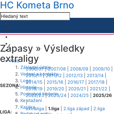
HC Kometa Brno
Zápasy »
Výsledky
extraligy
Klub
Základní údaje
2006/07
|
2007/08
|
2008/09
|
2009/10
|
Vedení a kontakty
2010/11
|
2011/12
|
2012/13
|
2013/14
|
Logo
2014/15
|
2015/16
|
2016/17
|
2017/18
|
SEZONA:
Historie
2018/19
|
2019/20
|
2020/21
|
2021/22
|
Podrobná historie
2022/23
|
2023/24
|
2024/25
|
2025/26
Ke stažení
|
Kariéra
extraliga
|
1.liga
|
2.liga západ
|
2.liga
LIGA:
Redakce webu