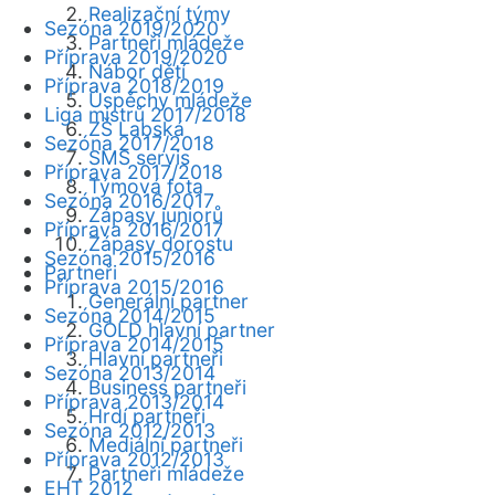
Realizační týmy
Sezóna 2019/2020
Partneři mládeže
Příprava 2019/2020
Nábor dětí
Příprava 2018/2019
Úspěchy mládeže
Liga mistrů 2017/2018
ZŠ Labská
Sezóna 2017/2018
SMS servis
Příprava 2017/2018
Týmová fota
Sezóna 2016/2017
Zápasy juniorů
Příprava 2016/2017
Zápasy dorostu
Sezóna 2015/2016
Partneři
Příprava 2015/2016
Generální partner
Sezóna 2014/2015
GOLD hlavní partner
Příprava 2014/2015
Hlavní partneři
Sezóna 2013/2014
Business partneři
Příprava 2013/2014
Hrdí partneři
Sezóna 2012/2013
Mediální partneři
Příprava 2012/2013
Partneři mládeže
EHT 2012