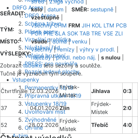
střed
|
2.liga východ
|
DRFG Arena
kolo
|
datum
|
SMĚR:
sestupně
|
SEŘADIT:
DRFG Arena
vzestupně
|
Schéma tribun
všechny
CHM
FRM
JIH
KOL
LTM
PCB
TÝM:
Plánek areny
POR
PRE
SLA
SOK
TAB
TRE
VSE
ZLI
Virtuální prohlídka
MÍSTO:
všude
|
doma
|
venku
|
Návštěvní řád
všechny
|
remízy
|
výhry v prodl.
|
VÝSLEDKY:
Veřejné bruslení
nájezdy
|
prodl. nebo náj.
|
s nulou
|
PRESS: pro novináře
Zobrazit
tabulku
této sezóny a soutěže.
Rozpis ledové plochy
Tučně je vyznačen tým soupeře.
Vstupenky
Frýdek-
Permanentky 18/19
Čtvrtfinále
12.03.2026
Jihlava
0:3
Místek
Přípravná utkání 18/19
Vstupenky 18/19
Frýdek-
37
04.01.2026
Zlín
2:0
Uvolňování míst
Místek
Zvýhodněné
Frýdek-
52
28.02.2026
Třebíč
4:0
On-line
Místek
A-tým