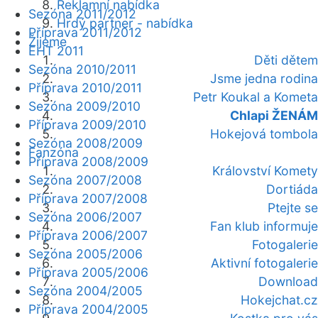
Reklamní nabídka
Sezóna 2011/2012
Hrdý partner - nabídka
Příprava 2011/2012
Žijeme
EHT 2011
Děti dětem
Sezóna 2010/2011
Jsme jedna rodina
Příprava 2010/2011
Petr Koukal a Kometa
Sezóna 2009/2010
Chlapi ŽENÁM
Příprava 2009/2010
Hokejová tombola
Sezóna 2008/2009
Fanzóna
Příprava 2008/2009
Království Komety
Sezóna 2007/2008
Dortiáda
Příprava 2007/2008
Ptejte se
Sezóna 2006/2007
Fan klub informuje
Příprava 2006/2007
Fotogalerie
Sezóna 2005/2006
Aktivní fotogalerie
Příprava 2005/2006
Download
Sezóna 2004/2005
Hokejchat.cz
Příprava 2004/2005