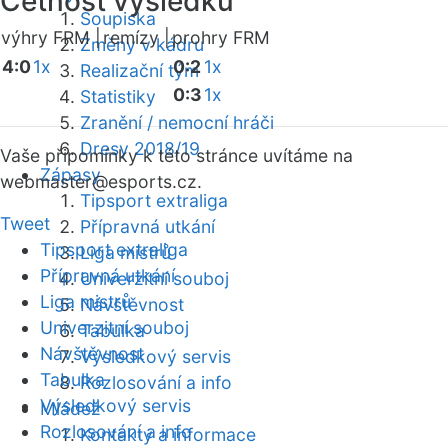
Četnost výsledků
Soupiska
výhry FRM |
remízy |
prohry FRM
Změny v kádru
4:0
1x
0:2
1x
Realizační tým
0:3
1x
Statistiky
Zranění / nemocní hráči
Dresy 2018/19
Vaše připomínky k této stránce uvítáme na
Zápasy
webmaster
@esports.cz.
Tipsport extraliga
Tweet
Přípravná utkání
Tipsport extraliga
Liga mistrů
Přípravná utkání
Univerzitní souboj
Liga mistrů
Návštěvnost
Univerzitní souboj
Tabulka
Návštěvnost
Výsledkový servis
Tabulka
Rozlosování a info
Výsledkový servis
Mládež
Rozlosování a info
Kontakty a informace