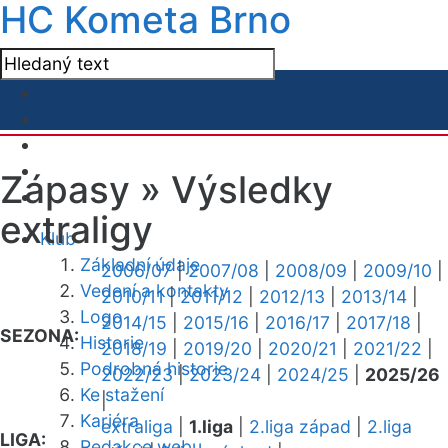
HC Kometa Brno
Zápasy »
Výsledky
extraligy
Klub
Základní údaje
2006/07
|
2007/08
|
2008/09
|
2009/10
|
Vedení a kontakty
2010/11
|
2011/12
|
2012/13
|
2013/14
|
Logo
2014/15
|
2015/16
|
2016/17
|
2017/18
|
SEZONA:
Historie
2018/19
|
2019/20
|
2020/21
|
2021/22
|
Podrobná historie
2022/23
|
2023/24
|
2024/25
|
2025/26
Ke stažení
|
Kariéra
extraliga
|
1.liga
|
2.liga západ
|
2.liga
LIGA:
Redakce webu