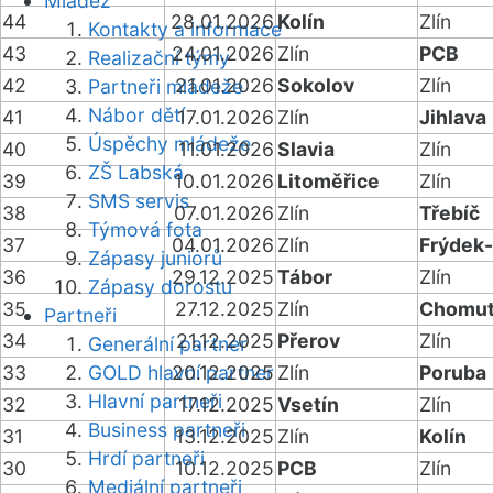
Mládež
44
28.01.2026
Kolín
Zlín
Kontakty a informace
43
24.01.2026
Zlín
PCB
Realizační týmy
42
21.01.2026
Sokolov
Zlín
Partneři mládeže
Nábor dětí
41
17.01.2026
Zlín
Jihlava
Úspěchy mládeže
40
11.01.2026
Slavia
Zlín
ZŠ Labská
39
10.01.2026
Litoměřice
Zlín
SMS servis
38
07.01.2026
Zlín
Třebíč
Týmová fota
37
04.01.2026
Zlín
Frýdek
Zápasy juniorů
36
29.12.2025
Tábor
Zlín
Zápasy dorostu
35
27.12.2025
Zlín
Chomu
Partneři
34
21.12.2025
Přerov
Zlín
Generální partner
33
GOLD hlavní partner
20.12.2025
Zlín
Poruba
Hlavní partneři
32
17.12.2025
Vsetín
Zlín
Business partneři
31
13.12.2025
Zlín
Kolín
Hrdí partneři
30
10.12.2025
PCB
Zlín
Mediální partneři