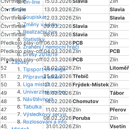
Čtvrtfinále
15.03.2026
Slavia
Zlín
On-line
Čtvrtfinále
A-tým
13.03.2026
Zlín
Slavia
Soupiska
Čtvrtfinále
12.03.2026
Zlín
Slavia
Změny v kádru
Čtvrtfinále
09.03.2026
Slavia
Zlín
Realizační tým
Čtvrtfinále
08.03.2026
Slavia
Zlín
Statistiky
Předkolo play-off
06.03.2026
PCB
Zlín
Zranění / nemocní hráči
Předkolo play-off
04.03.2026
Zlín
PCB
Dresy 2018/19
Předkolo play-off
02.03.2026
PCB
Zlín
Zápasy
52
28.02.2026
Zlín
Litoměř
Tipsport extraliga
51
25.02.2026
Třebíč
Zlín
Přípravná utkání
Liga mistrů
50
21.02.2026
Frýdek-Místek
Zlín
Univerzitní souboj
49
18.02.2026
Zlín
Tábor
Návštěvnost
48
14.02.2026
Chomutov
Zlín
Tabulka
47
11.02.2026
Zlín
Přerov
Výsledkový servis
46
08.02.2026
Poruba
Zlín
Rozlosování a info
45
31.01.2026
Zlín
Vsetín