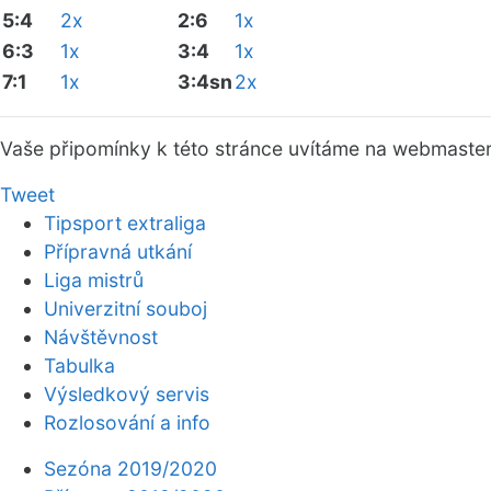
5:4
2x
2:6
1x
6:3
1x
3:4
1x
7:1
1x
3:4sn
2x
Vaše připomínky k této stránce uvítáme na webmaste
Tweet
Tipsport extraliga
Přípravná utkání
Liga mistrů
Univerzitní souboj
Návštěvnost
Tabulka
Výsledkový servis
Rozlosování a info
Sezóna 2019/2020