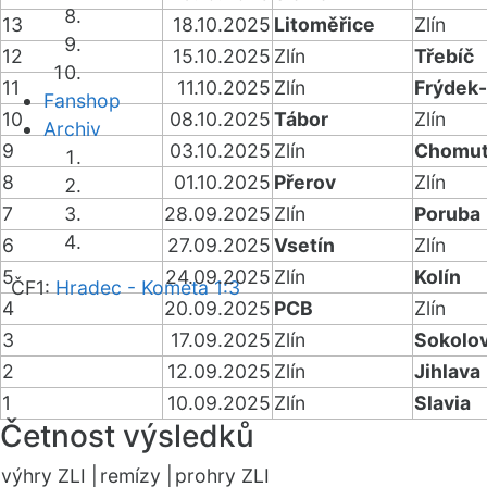
13
18.10.2025
Litoměřice
Zlín
12
15.10.2025
Zlín
Třebíč
11
11.10.2025
Zlín
Frýdek
Fanshop
10
08.10.2025
Tábor
Zlín
Archiv
9
03.10.2025
Zlín
Chomu
8
01.10.2025
Přerov
Zlín
7
28.09.2025
Zlín
Poruba
6
27.09.2025
Vsetín
Zlín
5
24.09.2025
Zlín
Kolín
ČF1:
Hradec - Kometa 1:3
4
20.09.2025
PCB
Zlín
3
17.09.2025
Zlín
Sokolo
2
12.09.2025
Zlín
Jihlava
1
10.09.2025
Zlín
Slavia
Četnost výsledků
výhry ZLI |
remízy |
prohry ZLI