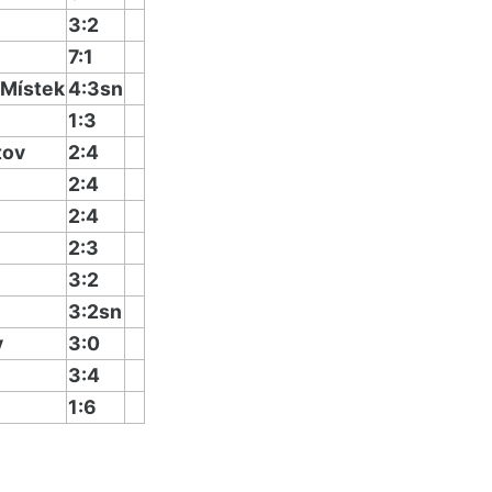
3:2
7:1
-Místek
4:3sn
1:3
tov
2:4
2:4
2:4
2:3
3:2
3:2sn
v
3:0
3:4
1:6