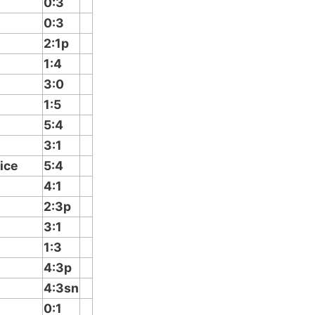
0:3
0:3
2:1p
1:4
3:0
1:5
5:4
3:1
ice
5:4
4:1
2:3p
3:1
1:3
4:3p
4:3sn
0:1