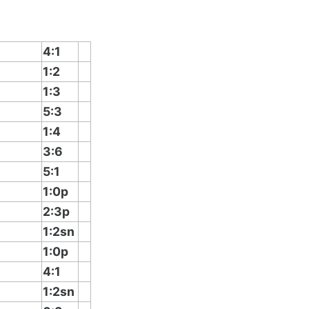
4:1
1:2
1:3
5:3
1:4
3:6
5:1
1:0p
2:3p
1:2sn
1:0p
4:1
1:2sn