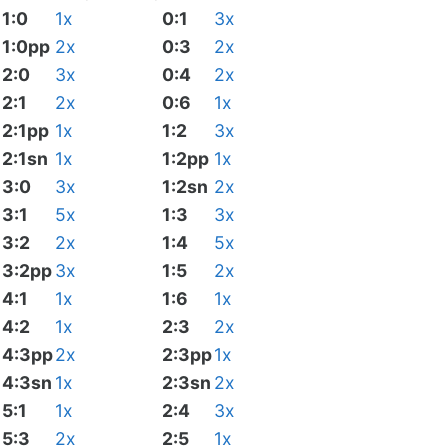
1:0
1x
0:1
3x
1:0pp
2x
0:3
2x
2:0
3x
0:4
2x
2:1
2x
0:6
1x
2:1pp
1x
1:2
3x
2:1sn
1x
1:2pp
1x
3:0
3x
1:2sn
2x
3:1
5x
1:3
3x
3:2
2x
1:4
5x
3:2pp
3x
1:5
2x
4:1
1x
1:6
1x
4:2
1x
2:3
2x
4:3pp
2x
2:3pp
1x
4:3sn
1x
2:3sn
2x
5:1
1x
2:4
3x
5:3
2x
2:5
1x