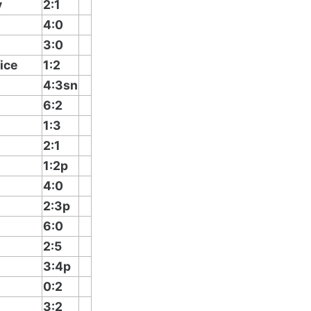
v
2:1
4:0
3:0
ice
1:2
4:3sn
6:2
1:3
2:1
1:2p
4:0
2:3p
6:0
2:5
3:4p
0:2
3:2