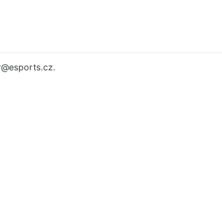
r
@esports.cz.