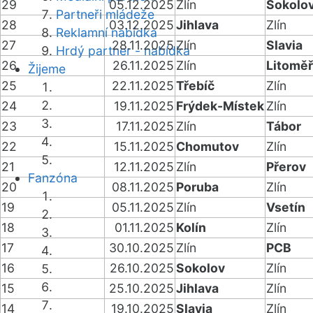
29
05.12.2025
Zlín
Sokolo
Partneři mládeže
28
03.12.2025
Jihlava
Zlín
Reklamní nabídka
27
28.11.2025
Zlín
Slavia
Hrdý partner - nabídka
26
26.11.2025
Zlín
Litoměř
Žijeme
25
22.11.2025
Třebíč
Zlín
24
19.11.2025
Frýdek-Místek
Zlín
23
17.11.2025
Zlín
Tábor
22
15.11.2025
Chomutov
Zlín
21
12.11.2025
Zlín
Přerov
Fanzóna
20
08.11.2025
Poruba
Zlín
19
05.11.2025
Zlín
Vsetín
18
01.11.2025
Kolín
Zlín
17
30.10.2025
Zlín
PCB
16
26.10.2025
Sokolov
Zlín
15
25.10.2025
Jihlava
Zlín
14
19.10.2025
Slavia
Zlín