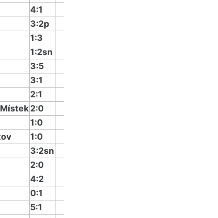
4:1
3:2p
1:3
1:2sn
3:5
3:1
2:1
-Místek
2:0
1:0
tov
1:0
3:2sn
2:0
4:2
0:1
5:1