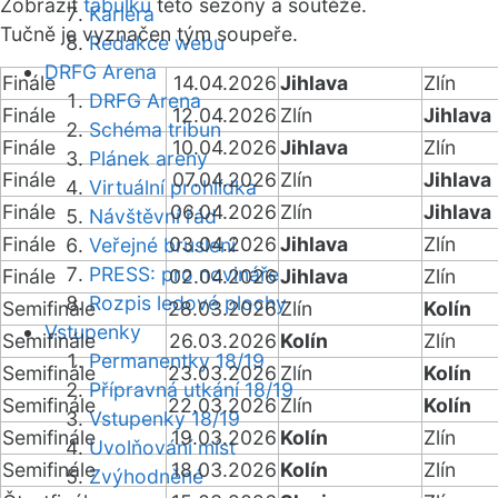
Zobrazit
tabulku
této sezóny a soutěže.
Kariéra
Tučně je vyznačen tým soupeře.
Redakce webu
DRFG Arena
Finále
14.04.2026
Jihlava
Zlín
DRFG Arena
Finále
12.04.2026
Zlín
Jihlava
Schéma tribun
Finále
10.04.2026
Jihlava
Zlín
Plánek areny
Finále
07.04.2026
Zlín
Jihlava
Virtuální prohlídka
Finále
06.04.2026
Zlín
Jihlava
Návštěvní řád
Finále
03.04.2026
Jihlava
Zlín
Veřejné bruslení
PRESS: pro novináře
Finále
02.04.2026
Jihlava
Zlín
Rozpis ledové plochy
Semifinále
28.03.2026
Zlín
Kolín
Vstupenky
Semifinále
26.03.2026
Kolín
Zlín
Permanentky 18/19
Semifinále
23.03.2026
Zlín
Kolín
Přípravná utkání 18/19
Semifinále
22.03.2026
Zlín
Kolín
Vstupenky 18/19
Semifinále
19.03.2026
Kolín
Zlín
Uvolňování míst
Semifinále
18.03.2026
Kolín
Zlín
Zvýhodněné