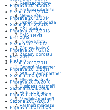
Realizační týmy
Příprava 2014/2015
Partneři mládeže
Sezóna 2013/2014
Nábor dětí
Příprava 2013/2014
Úspěchy mládeže
Sezóna 2012/2013
ZŠ Labská
Příprava 2012/2013
SMS servis
EHT 2012
Týmová fota
Sezóna 2011/2012
Zápasy juniorů
Příprava 2011/2012
Zápasy dorostu
EHT 2011
Partneři
Sezóna 2010/2011
Generální partner
Příprava 2010/2011
GOLD hlavní partner
Sezóna 2009/2010
Hlavní partneři
Příprava 2009/2010
Business partneři
Sezóna 2008/2009
Hrdí partneři
Příprava 2008/2009
Mediální partneři
Sezóna 2007/2008
Partneři mládeže
Příprava 2007/2008