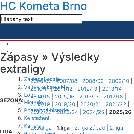
HC Kometa Brno
Zápasy »
Výsledky
extraligy
Klub
Základní údaje
2006/07
|
2007/08
|
2008/09
|
2009/10
|
Vedení a kontakty
2010/11
|
2011/12
|
2012/13
|
2013/14
|
Logo
2014/15
|
2015/16
|
2016/17
|
2017/18
|
SEZONA:
Historie
2018/19
|
2019/20
|
2020/21
|
2021/22
|
Podrobná historie
2022/23
|
2023/24
|
2024/25
|
2025/26
Ke stažení
|
Kariéra
extraliga
|
1.liga
|
2.liga západ
|
2.liga
LIGA:
Redakce webu