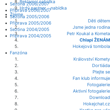
Reklamní nabídka
Sezóna 2006/2007
Hrdý partner - nabídka
Příprava 2006/2007
Žijeme
Sezóna 2005/2006
Děti dětem
Příprava 2005/2006
Jsme jedna rodina
Sezóna 2004/2005
Petr Koukal a Kometa
Příprava 2004/2005
Chlapi ŽENÁM
Hokejová tombola
Fanzóna
Království Komety
Dortiáda
Ptejte se
Fan klub informuje
Fotogalerie
Aktivní fotogalerie
Download
Hokejchat.cz