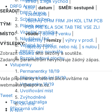
střed
|
2.liga východ
|
DRFG Arena
kolo
|
datum
|
SMĚR:
sestupně
|
SEŘADIT:
DRFG Arena
vzestupně
|
Schéma tribun
všechny
CHM
FRM
JIH
KOL
LTM
PCB
TÝM:
Plánek areny
POR
PRE
SLA
SOK
TAB
TRE
VSE
ZLI
Virtuální prohlídka
MÍSTO:
všude
|
doma
|
venku
|
Návštěvní řád
všechny
|
remízy
|
výhry v prodl.
|
VÝSLEDKY:
Veřejné bruslení
nájezdy
|
prodl. nebo náj.
|
s nulou
|
PRESS: pro novináře
Zobrazit
tabulku
této sezóny a soutěže.
Rozpis ledové plochy
Zadaným parametrům nevyhovuje žádný zápas.
Vstupenky
Permanentky 18/19
Přípravná utkání 18/19
Vaše připomínky k této stránce uvítáme na
Vstupenky 18/19
webmaster
@esports.cz.
Uvolňování míst
Tweet
Zvýhodněné
Tipsport extraliga
On-line
Přípravná utkání
A-tým