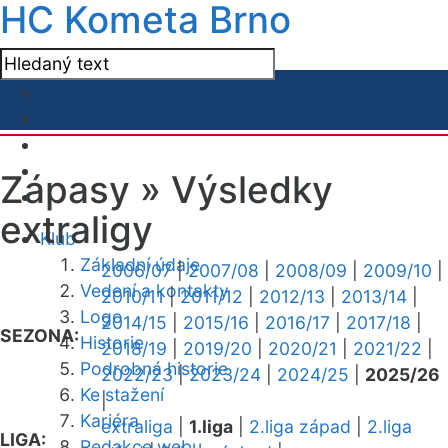
HC Kometa Brno
Zápasy »
Výsledky
extraligy
Klub
Základní údaje
2006/07
|
2007/08
|
2008/09
|
2009/10
|
Vedení a kontakty
2010/11
|
2011/12
|
2012/13
|
2013/14
|
Logo
2014/15
|
2015/16
|
2016/17
|
2017/18
|
SEZONA:
Historie
2018/19
|
2019/20
|
2020/21
|
2021/22
|
Podrobná historie
2022/23
|
2023/24
|
2024/25
|
2025/26
Ke stažení
|
Kariéra
extraliga
|
1.liga
|
2.liga západ
|
2.liga
LIGA:
Redakce webu