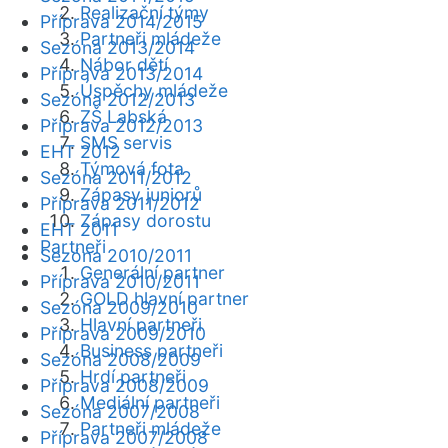
Realizační týmy
Příprava 2014/2015
Partneři mládeže
Sezóna 2013/2014
Nábor dětí
Příprava 2013/2014
Úspěchy mládeže
Sezóna 2012/2013
ZŠ Labská
Příprava 2012/2013
SMS servis
EHT 2012
Týmová fota
Sezóna 2011/2012
Zápasy juniorů
Příprava 2011/2012
Zápasy dorostu
EHT 2011
Partneři
Sezóna 2010/2011
Generální partner
Příprava 2010/2011
GOLD hlavní partner
Sezóna 2009/2010
Hlavní partneři
Příprava 2009/2010
Business partneři
Sezóna 2008/2009
Hrdí partneři
Příprava 2008/2009
Mediální partneři
Sezóna 2007/2008
Partneři mládeže
Příprava 2007/2008