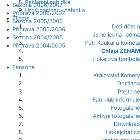
Reklamní nabídka
Sezóna 2006/2007
Hrdý partner - nabídka
Příprava 2006/2007
Žijeme
Sezóna 2005/2006
Děti dětem
Příprava 2005/2006
Jsme jedna rodina
Sezóna 2004/2005
Petr Koukal a Kometa
Příprava 2004/2005
Chlapi ŽENÁM
Hokejová tombola
Fanzóna
Království Komety
Dortiáda
Ptejte se
Fan klub informuje
Fotogalerie
Aktivní fotogalerie
Download
Hokejchat.cz