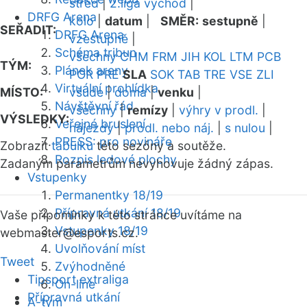
střed
|
2.liga východ
|
DRFG Arena
kolo
|
datum
|
SMĚR:
sestupně
|
SEŘADIT:
DRFG Arena
vzestupně
|
Schéma tribun
všechny
CHM
FRM
JIH
KOL
LTM
PCB
TÝM:
Plánek areny
POR
PRE
SLA
SOK
TAB
TRE
VSE
ZLI
Virtuální prohlídka
MÍSTO:
všude
|
doma
|
venku
|
Návštěvní řád
všechny
|
remízy
|
výhry v prodl.
|
VÝSLEDKY:
Veřejné bruslení
nájezdy
|
prodl. nebo náj.
|
s nulou
|
PRESS: pro novináře
Zobrazit
tabulku
této sezóny a soutěže.
Rozpis ledové plochy
Zadaným parametrům nevyhovuje žádný zápas.
Vstupenky
Permanentky 18/19
Přípravná utkání 18/19
Vaše připomínky k této stránce uvítáme na
Vstupenky 18/19
webmaster
@esports.cz.
Uvolňování míst
Tweet
Zvýhodněné
Tipsport extraliga
On-line
Přípravná utkání
A-tým