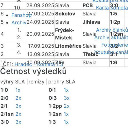
Kostka pro vás
7
28.09.2025
Slavia
PCB
3:0
Karta Kometa
6
27.09.2025
Sokolov
Slavia
1:5
Fanshop
5
24.09.2025
Slavia
Jihlava
1:2p
Archiv
Archiv článků
Frýdek-
4
20.09.2025
Slavia
1:2sn
Archiv aktualit
Místek
Fotogalerie
3
17.09.2025
Litoměřice
Slavia
3:2
Youtube kanál
2
13.09.2025
Slavia
Třebíč
3:1
1
10.09.2025
Zlín
Slavia
1:6
ČF1:
Hradec - Kometa 1:3
Četnost výsledků
výhry SLA |
remízy |
prohry SLA
1:0
1x
0:1
1x
2:0
2x
0:3
3x
2:1
3x
1:2pp
2x
2:1sn
2x
1:2sn
1x
3:0
3x
1:3
1x