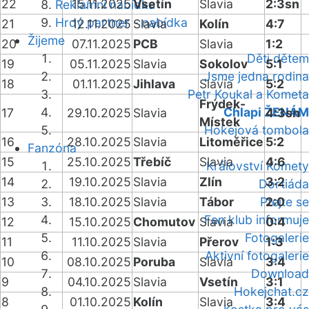
22
15.11.2025
Vsetín
Slavia
2:3sn
Reklamní nabídka
Hrdý partner - nabídka
21
12.11.2025
Slavia
Kolín
4:7
Žijeme
20
07.11.2025
PCB
Slavia
1:2
Děti dětem
19
05.11.2025
Slavia
Sokolov
5:1
Jsme jedna rodina
18
01.11.2025
Jihlava
Slavia
5:2
Petr Koukal a Kometa
Frýdek-
Chlapi ŽENÁM
17
29.10.2025
Slavia
4:3sn
Místek
Hokejová tombola
16
28.10.2025
Slavia
Litoměřice
5:2
Fanzóna
15
25.10.2025
Třebíč
Slavia
4:6
Království Komety
14
19.10.2025
Slavia
Zlín
3:2
Dortiáda
13
18.10.2025
Slavia
Tábor
Ptejte se
2:0
Fan klub informuje
12
15.10.2025
Chomutov
Slavia
0:4
Fotogalerie
11
11.10.2025
Slavia
Přerov
1:3
Aktivní fotogalerie
10
08.10.2025
Poruba
Slavia
3:4
Download
9
04.10.2025
Slavia
Vsetín
3:1
Hokejchat.cz
8
01.10.2025
Kolín
Slavia
3:4