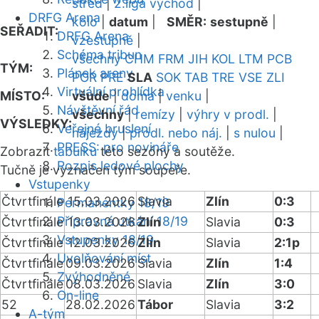
střed
|
2.liga východ
|
DRFG Arena
kolo
|
datum
|
SMĚR:
sestupně
|
SEŘADIT:
DRFG Arena
vzestupně
|
Schéma tribun
všechny
CHM
FRM
JIH
KOL
LTM
PCB
TÝM:
Plánek areny
POR
PRE
SLA
SOK
TAB
TRE
VSE
ZLI
Virtuální prohlídka
MÍSTO:
všude
|
doma
|
venku
|
Návštěvní řád
všechny
|
remízy
|
výhry v prodl.
|
VÝSLEDKY:
Veřejné bruslení
nájezdy
|
prodl. nebo náj.
|
s nulou
|
PRESS: pro novináře
Zobrazit
tabulku
této sezóny a soutěže.
Rozpis ledové plochy
Tučně je vyznačen tým soupeře.
Vstupenky
Čtvrtfinále
15.03.2026
Slavia
Zlín
0:3
Permanentky 18/19
Přípravná utkání 18/19
Čtvrtfinále
13.03.2026
Zlín
Slavia
0:3
Vstupenky 18/19
Čtvrtfinále
12.03.2026
Zlín
Slavia
2:1p
Uvolňování míst
Čtvrtfinále
09.03.2026
Slavia
Zlín
1:4
Zvýhodněné
Čtvrtfinále
08.03.2026
Slavia
Zlín
3:0
On-line
52
28.02.2026
Tábor
Slavia
3:2
A-tým