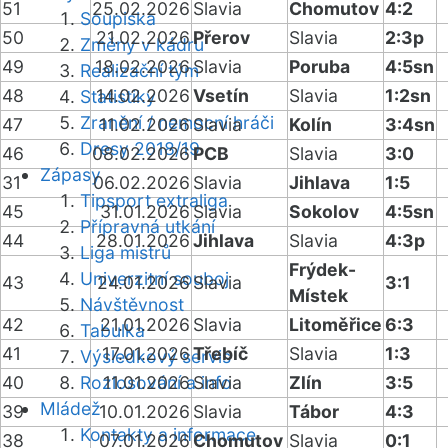
51
25.02.2026
Slavia
Chomutov
4:2
Soupiska
50
21.02.2026
Přerov
Slavia
2:3p
Změny v kádru
49
18.02.2026
Slavia
Poruba
4:5sn
Realizační tým
48
14.02.2026
Vsetín
Slavia
1:2sn
Statistiky
Zranění / nemocní hráči
47
11.02.2026
Slavia
Kolín
3:4sn
Dresy 2018/19
46
08.02.2026
PCB
Slavia
3:0
Zápasy
31
06.02.2026
Slavia
Jihlava
1:5
Tipsport extraliga
45
31.01.2026
Slavia
Sokolov
4:5sn
Přípravná utkání
44
28.01.2026
Jihlava
Slavia
4:3p
Liga mistrů
Frýdek-
Univerzitní souboj
43
24.01.2026
Slavia
3:1
Místek
Návštěvnost
42
21.01.2026
Slavia
Litoměřice
6:3
Tabulka
41
17.01.2026
Třebíč
Slavia
1:3
Výsledkový servis
40
Rozlosování a info
11.01.2026
Slavia
Zlín
3:5
Mládež
39
10.01.2026
Slavia
Tábor
4:3
Kontakty a informace
38
07.01.2026
Chomutov
Slavia
0:1