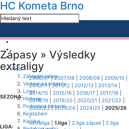
HC Kometa Brno
Zápasy »
Výsledky
extraligy
Klub
Základní údaje
2006/07
|
2007/08
|
2008/09
|
2009/10
|
Vedení a kontakty
2010/11
|
2011/12
|
2012/13
|
2013/14
|
Logo
2014/15
|
2015/16
|
2016/17
|
2017/18
|
SEZONA:
Historie
2018/19
|
2019/20
|
2020/21
|
2021/22
|
Podrobná historie
2022/23
|
2023/24
|
2024/25
|
2025/26
Ke stažení
|
Kariéra
extraliga
|
1.liga
|
2.liga západ
|
2.liga
LIGA:
Redakce webu