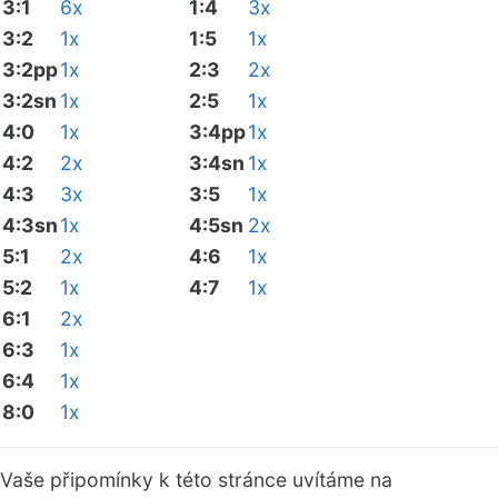
3:1
6x
1:4
3x
3:2
1x
1:5
1x
3:2pp
1x
2:3
2x
3:2sn
1x
2:5
1x
4:0
1x
3:4pp
1x
4:2
2x
3:4sn
1x
4:3
3x
3:5
1x
4:3sn
1x
4:5sn
2x
5:1
2x
4:6
1x
5:2
1x
4:7
1x
6:1
2x
6:3
1x
6:4
1x
8:0
1x
Vaše připomínky k této stránce uvítáme na