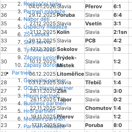
Realizační týmy
37
04.01.2026
Slavia
Přerov
6:1
Partneři mládeže
36
29.12.2025
Poruba
Slavia
6:4
Nábor dětí
35
27.12.2025
Slavia
Vsetín
3:1
Úspěchy mládeže
34
21.12.2025
Kolín
Slavia
2:1sn
ZŠ Labská
33
20.12.2025
Slavia
PCB
4:2
SMS servis
32
17.12.2025
Sokolov
Slavia
1:3
Týmová fota
Zápasy juniorů
Frýdek-
30
10.12.2025
Slavia
1:2
Zápasy dorostu
Místek
Partneři
29
06.12.2025
Litoměřice
Slavia
1:0
Generální partner
28
03.12.2025
Slavia
Třebíč
1:4
GOLD hlavní partner
27
28.11.2025
Zlín
Slavia
3:0
Hlavní partneři
26
26.11.2025
Tábor
Slavia
0:2
Business partneři
25
22.11.2025
Slavia
Chomutov
1:4
Hrdí partneři
24
19.11.2025
Přerov
Slavia
1:2
Mediální partneři
23
17.11.2025
Slavia
Poruba
8:0
Partneři mládeže