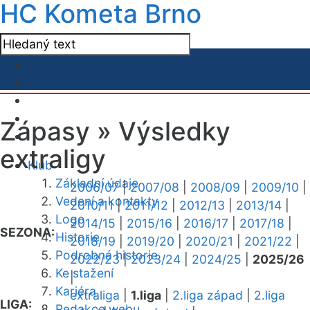
HC Kometa Brno
Zápasy »
Výsledky
extraligy
Klub
Základní údaje
2006/07
|
2007/08
|
2008/09
|
2009/10
|
Vedení a kontakty
2010/11
|
2011/12
|
2012/13
|
2013/14
|
Logo
2014/15
|
2015/16
|
2016/17
|
2017/18
|
SEZONA:
Historie
2018/19
|
2019/20
|
2020/21
|
2021/22
|
Podrobná historie
2022/23
|
2023/24
|
2024/25
|
2025/26
Ke stažení
|
Kariéra
extraliga
|
1.liga
|
2.liga západ
|
2.liga
LIGA:
Redakce webu