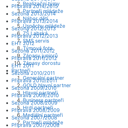
Realizační týmy
Příprava 2014/2015
Partneři mládeže
Sezóna 2013/2014
Nábor dětí
Příprava 2013/2014
Úspěchy mládeže
Sezóna 2012/2013
ZŠ Labská
Příprava 2012/2013
SMS servis
EHT 2012
Týmová fota
Sezóna 2011/2012
Zápasy juniorů
Příprava 2011/2012
Zápasy dorostu
EHT 2011
Partneři
Sezóna 2010/2011
Generální partner
Příprava 2010/2011
GOLD hlavní partner
Sezóna 2009/2010
Hlavní partneři
Příprava 2009/2010
Business partneři
Sezóna 2008/2009
Hrdí partneři
Příprava 2008/2009
Mediální partneři
Sezóna 2007/2008
Partneři mládeže
Příprava 2007/2008