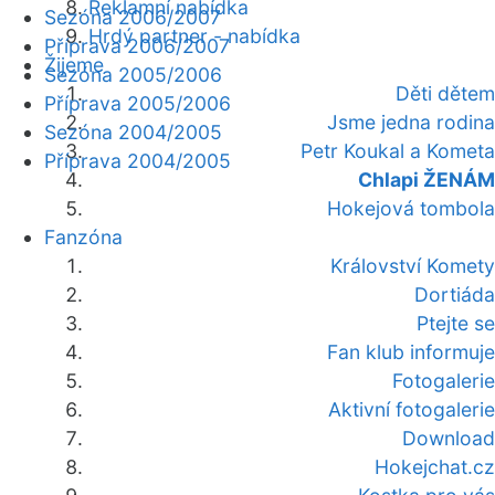
Reklamní nabídka
Sezóna 2006/2007
Hrdý partner - nabídka
Příprava 2006/2007
Žijeme
Sezóna 2005/2006
Děti dětem
Příprava 2005/2006
Jsme jedna rodina
Sezóna 2004/2005
Petr Koukal a Kometa
Příprava 2004/2005
Chlapi ŽENÁM
Hokejová tombola
Fanzóna
Království Komety
Dortiáda
Ptejte se
Fan klub informuje
Fotogalerie
Aktivní fotogalerie
Download
Hokejchat.cz