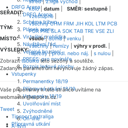
střed
|
2.liga východ
|
DRFG Arena
kolo
|
datum
|
SMĚR:
sestupně
|
SEŘADIT:
DRFG Arena
vzestupně
|
Schéma tribun
všechny
CHM
FRM
JIH
KOL
LTM
PCB
TÝM:
Plánek areny
POR
PRE
SLA
SOK
TAB
TRE
VSE
ZLI
Virtuální prohlídka
MÍSTO:
všude
|
doma
|
venku
|
Návštěvní řád
všechny
|
remízy
|
výhry v prodl.
|
VÝSLEDKY:
Veřejné bruslení
nájezdy
|
prodl. nebo náj.
|
s nulou
|
PRESS: pro novináře
Zobrazit
tabulku
této sezóny a soutěže.
Rozpis ledové plochy
Zadaným parametrům nevyhovuje žádný zápas.
Vstupenky
Permanentky 18/19
Přípravná utkání 18/19
Vaše připomínky k této stránce uvítáme na
Vstupenky 18/19
webmaster
@esports.cz.
Uvolňování míst
Tweet
Zvýhodněné
Tipsport extraliga
On-line
Přípravná utkání
A-tým