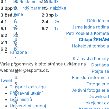
3:1
3x
1:4
1x
Reklamní nabídka
Hrdý partner - nabídka
3:2pp
1x
1:5
2x
Žijeme
3:2sn
1x
2:3pp
1x
Děti dětem
4:1
1x
2:4
2x
Jsme jedna rodina
5:1
1x
5:7
1x
Petr Koukal a Kometa
5:2
3x
Chlapi ŽENÁM
5:4
1x
Hokejová tombola
6:2
1x
Fanzóna
Království Komety
Vaše připomínky k této stránce uvítáme na
Dortiáda
webmaster
@esports.cz.
Ptejte se
Fan klub informuje
Tweet
Fotogalerie
Tipsport extraliga
Aktivní fotogalerie
Přípravná utkání
Download
Liga mistrů
Hokejchat.cz
Univerzitní souboj