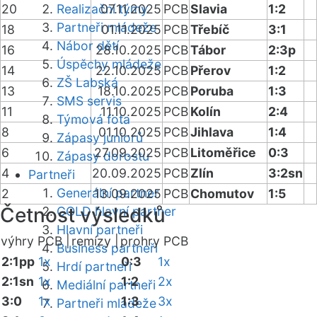
20
Realizační týmy
07.11.2025
PCB
Slavia
1:2
Partneři mládeže
18
01.11.2025
PCB
Třebíč
3:1
Nábor dětí
16
28.10.2025
PCB
Tábor
2:3p
Úspěchy mládeže
14
22.10.2025
PCB
Přerov
1:2
ZŠ Labská
13
18.10.2025
PCB
Poruba
1:3
SMS servis
11
11.10.2025
PCB
Kolín
2:4
Týmová fota
8
01.10.2025
PCB
Jihlava
1:4
Zápasy juniorů
6
27.09.2025
PCB
Litoměřice
0:3
Zápasy dorostu
4
20.09.2025
PCB
Zlín
3:2sn
Partneři
Generální partner
2
13.09.2025
PCB
Chomutov
1:5
Četnost výsledků
GOLD hlavní partner
Hlavní partneři
výhry PCB |
remízy |
prohry PCB
Business partneři
2:1pp
1x
0:3
1x
Hrdí partneři
2:1sn
1x
1:2
2x
Mediální partneři
3:0
1x
1:3
3x
Partneři mládeže