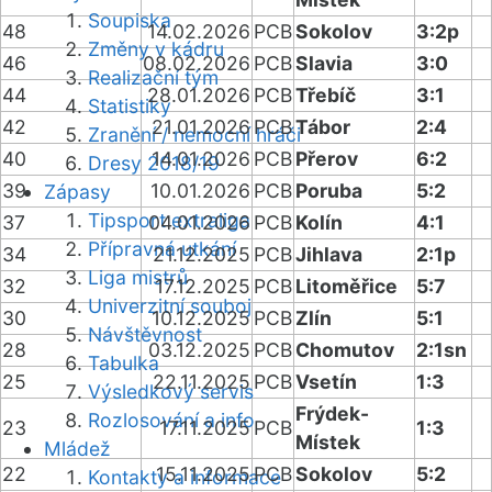
Soupiska
48
14.02.2026
PCB
Sokolov
3:2p
Změny v kádru
46
08.02.2026
PCB
Slavia
3:0
Realizační tým
44
28.01.2026
PCB
Třebíč
3:1
Statistiky
42
21.01.2026
PCB
Tábor
2:4
Zranění / nemocní hráči
40
14.01.2026
PCB
Přerov
6:2
Dresy 2018/19
39
10.01.2026
PCB
Poruba
5:2
Zápasy
Tipsport extraliga
37
04.01.2026
PCB
Kolín
4:1
Přípravná utkání
34
21.12.2025
PCB
Jihlava
2:1p
Liga mistrů
32
17.12.2025
PCB
Litoměřice
5:7
Univerzitní souboj
30
10.12.2025
PCB
Zlín
5:1
Návštěvnost
28
03.12.2025
PCB
Chomutov
2:1sn
Tabulka
25
22.11.2025
PCB
Vsetín
1:3
Výsledkový servis
Frýdek-
Rozlosování a info
23
17.11.2025
PCB
1:3
Místek
Mládež
22
15.11.2025
PCB
Sokolov
5:2
Kontakty a informace