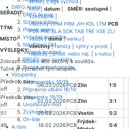
střed
|
2.liga východ
|
DRFG Arena
kolo
|
datum
|
SMĚR:
sestupně
|
SEŘADIT:
DRFG Arena
vzestupně
|
Schéma tribun
všechny
CHM
FRM
JIH
KOL
LTM
PCB
TÝM:
Plánek areny
POR
PRE
SLA
SOK
TAB
TRE
VSE
ZLI
Virtuální prohlídka
MÍSTO:
všude
|
doma
|
venku
|
Návštěvní řád
všechny
|
remízy
|
výhry v prodl.
|
VÝSLEDKY:
Veřejné bruslení
nájezdy
|
prodl. nebo náj.
|
s nulou
|
PRESS: pro novináře
Zobrazit
tabulku
této sezóny a soutěže.
Rozpis ledové plochy
Tučně je vyznačen tým soupeře.
Vstupenky
Předkolo play-
Permanentky 18/19
06.03.2026
PCB
Zlín
1:5
off
Přípravná utkání 18/19
Vstupenky 18/19
Předkolo play-
02.03.2026
PCB
Zlín
3:1
Uvolňování míst
off
Zvýhodněné
51
25.02.2026
PCB
Vsetín
5:2
On-line
Frýdek-
49
18.02.2026
PCB
5:4
A-tým
Místek