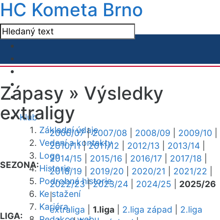
HC Kometa Brno
Zápasy »
Výsledky
extraligy
Klub
Základní údaje
2006/07
|
2007/08
|
2008/09
|
2009/10
|
Vedení a kontakty
2010/11
|
2011/12
|
2012/13
|
2013/14
|
Logo
2014/15
|
2015/16
|
2016/17
|
2017/18
|
SEZONA:
Historie
2018/19
|
2019/20
|
2020/21
|
2021/22
|
Podrobná historie
2022/23
|
2023/24
|
2024/25
|
2025/26
Ke stažení
|
Kariéra
extraliga
|
1.liga
|
2.liga západ
|
2.liga
LIGA:
Redakce webu