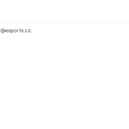
r
@esports.cz.