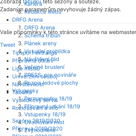
Zobrazit
tabulku
této sezóny a soutěže.
Kariéra
Zadaným parametrům nevyhovuje žádný zápas.
Redakce webu
DRFG Arena
DRFG Arena
Vaše připomínky k této stránce uvítáme na webmaste
Schéma tribun
Plánek areny
Tweet
Virtuální prohlídka
Tipsport extraliga
Návštěvní řád
Přípravná utkání
Veřejné bruslení
Liga mistrů
PRESS: pro novináře
Univerzitní souboj
Rozpis ledové plochy
Návštěvnost
Vstupenky
Tabulka
Permanentky 18/19
Výsledkový servis
Přípravná utkání 18/19
Rozlosování a info
Vstupenky 18/19
Sezóna 2019/2020
Uvolňování míst
Příprava 2019/2020
Zvýhodněné