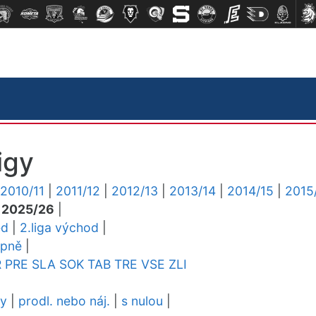
igy
2010/11
|
2011/12
|
2012/13
|
2013/14
|
2014/15
|
2015
|
2025/26
|
ed
|
2.liga východ
|
upně
|
R
PRE
SLA
SOK
TAB
TRE
VSE
ZLI
dy
|
prodl. nebo náj.
|
s nulou
|