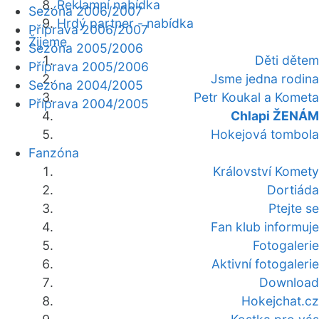
Reklamní nabídka
Sezóna 2006/2007
Hrdý partner - nabídka
Příprava 2006/2007
Žijeme
Sezóna 2005/2006
Děti dětem
Příprava 2005/2006
Jsme jedna rodina
Sezóna 2004/2005
Petr Koukal a Kometa
Příprava 2004/2005
Chlapi ŽENÁM
Hokejová tombola
Fanzóna
Království Komety
Dortiáda
Ptejte se
Fan klub informuje
Fotogalerie
Aktivní fotogalerie
Download
Hokejchat.cz