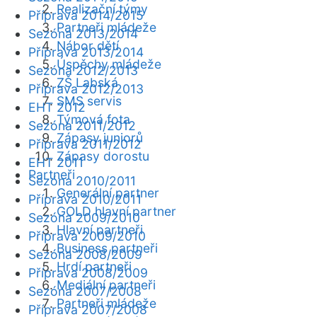
Realizační týmy
Příprava 2014/2015
Partneři mládeže
Sezóna 2013/2014
Nábor dětí
Příprava 2013/2014
Úspěchy mládeže
Sezóna 2012/2013
ZŠ Labská
Příprava 2012/2013
SMS servis
EHT 2012
Týmová fota
Sezóna 2011/2012
Zápasy juniorů
Příprava 2011/2012
Zápasy dorostu
EHT 2011
Partneři
Sezóna 2010/2011
Generální partner
Příprava 2010/2011
GOLD hlavní partner
Sezóna 2009/2010
Hlavní partneři
Příprava 2009/2010
Business partneři
Sezóna 2008/2009
Hrdí partneři
Příprava 2008/2009
Mediální partneři
Sezóna 2007/2008
Partneři mládeže
Příprava 2007/2008