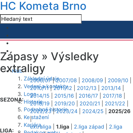
HC Kometa Brno
Zápasy »
Výsledky
extraligy
Klub
Základní údaje
2006/07
|
2007/08
|
2008/09
|
2009/10
|
Vedení a kontakty
2010/11
|
2011/12
|
2012/13
|
2013/14
|
Logo
2014/15
|
2015/16
|
2016/17
|
2017/18
|
SEZONA:
Historie
2018/19
|
2019/20
|
2020/21
|
2021/22
|
Podrobná historie
2022/23
|
2023/24
|
2024/25
|
2025/26
Ke stažení
|
Kariéra
extraliga
|
1.liga
|
2.liga západ
|
2.liga
LIGA:
Redakce webu