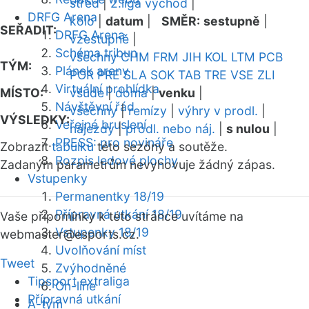
střed
|
2.liga východ
|
DRFG Arena
kolo
|
datum
|
SMĚR:
sestupně
|
SEŘADIT:
DRFG Arena
vzestupně
|
Schéma tribun
všechny
CHM
FRM
JIH
KOL
LTM
PCB
TÝM:
Plánek areny
POR
PRE
SLA
SOK
TAB
TRE
VSE
ZLI
Virtuální prohlídka
MÍSTO:
všude
|
doma
|
venku
|
Návštěvní řád
všechny
|
remízy
|
výhry v prodl.
|
VÝSLEDKY:
Veřejné bruslení
nájezdy
|
prodl. nebo náj.
|
s nulou
|
PRESS: pro novináře
Zobrazit
tabulku
této sezóny a soutěže.
Rozpis ledové plochy
Zadaným parametrům nevyhovuje žádný zápas.
Vstupenky
Permanentky 18/19
Přípravná utkání 18/19
Vaše připomínky k této stránce uvítáme na
Vstupenky 18/19
webmaster
@esports.cz.
Uvolňování míst
Tweet
Zvýhodněné
Tipsport extraliga
On-line
Přípravná utkání
A-tým