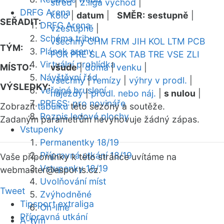
střed
|
2.liga východ
|
DRFG Arena
kolo
|
datum
|
SMĚR:
sestupně
|
SEŘADIT:
DRFG Arena
vzestupně
|
Schéma tribun
všechny
CHM
FRM
JIH
KOL
LTM
PCB
TÝM:
Plánek areny
POR
PRE
SLA
SOK
TAB
TRE
VSE
ZLI
Virtuální prohlídka
MÍSTO:
všude
|
doma
|
venku
|
Návštěvní řád
všechny
|
remízy
|
výhry v prodl.
|
VÝSLEDKY:
Veřejné bruslení
nájezdy
|
prodl. nebo náj.
|
s nulou
|
PRESS: pro novináře
Zobrazit
tabulku
této sezóny a soutěže.
Rozpis ledové plochy
Zadaným parametrům nevyhovuje žádný zápas.
Vstupenky
Permanentky 18/19
Přípravná utkání 18/19
Vaše připomínky k této stránce uvítáme na
Vstupenky 18/19
webmaster
@esports.cz.
Uvolňování míst
Tweet
Zvýhodněné
Tipsport extraliga
On-line
Přípravná utkání
A-tým