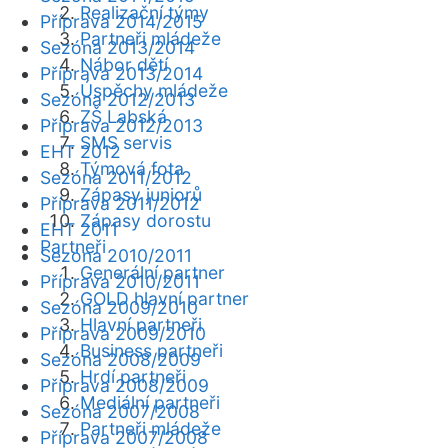
Realizační týmy
Příprava 2014/2015
Partneři mládeže
Sezóna 2013/2014
Nábor dětí
Příprava 2013/2014
Úspěchy mládeže
Sezóna 2012/2013
ZŠ Labská
Příprava 2012/2013
SMS servis
EHT 2012
Týmová fota
Sezóna 2011/2012
Zápasy juniorů
Příprava 2011/2012
Zápasy dorostu
EHT 2011
Partneři
Sezóna 2010/2011
Generální partner
Příprava 2010/2011
GOLD hlavní partner
Sezóna 2009/2010
Hlavní partneři
Příprava 2009/2010
Business partneři
Sezóna 2008/2009
Hrdí partneři
Příprava 2008/2009
Mediální partneři
Sezóna 2007/2008
Partneři mládeže
Příprava 2007/2008