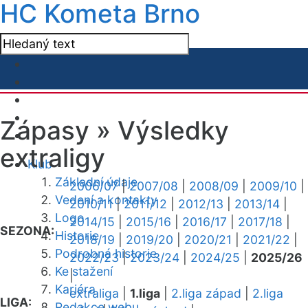
HC Kometa Brno
Zápasy »
Výsledky
extraligy
Klub
Základní údaje
2006/07
|
2007/08
|
2008/09
|
2009/10
|
Vedení a kontakty
2010/11
|
2011/12
|
2012/13
|
2013/14
|
Logo
2014/15
|
2015/16
|
2016/17
|
2017/18
|
SEZONA:
Historie
2018/19
|
2019/20
|
2020/21
|
2021/22
|
Podrobná historie
2022/23
|
2023/24
|
2024/25
|
2025/26
Ke stažení
|
Kariéra
extraliga
|
1.liga
|
2.liga západ
|
2.liga
LIGA:
Redakce webu