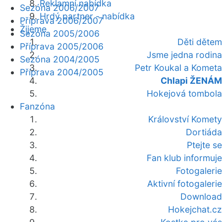
Reklamní nabídka
Sezóna 2006/2007
Hrdý partner - nabídka
Příprava 2006/2007
Žijeme
Sezóna 2005/2006
Děti dětem
Příprava 2005/2006
Jsme jedna rodina
Sezóna 2004/2005
Petr Koukal a Kometa
Příprava 2004/2005
Chlapi ŽENÁM
Hokejová tombola
Fanzóna
Království Komety
Dortiáda
Ptejte se
Fan klub informuje
Fotogalerie
Aktivní fotogalerie
Download
Hokejchat.cz