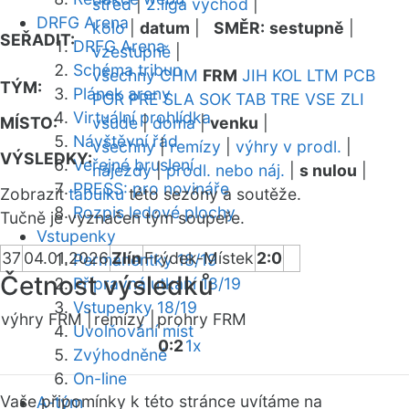
střed
|
2.liga východ
|
DRFG Arena
kolo
|
datum
|
SMĚR:
sestupně
|
SEŘADIT:
DRFG Arena
vzestupně
|
Schéma tribun
všechny
CHM
FRM
JIH
KOL
LTM
PCB
TÝM:
Plánek areny
POR
PRE
SLA
SOK
TAB
TRE
VSE
ZLI
Virtuální prohlídka
MÍSTO:
všude
|
doma
|
venku
|
Návštěvní řád
všechny
|
remízy
|
výhry v prodl.
|
VÝSLEDKY:
Veřejné bruslení
nájezdy
|
prodl. nebo náj.
|
s nulou
|
PRESS: pro novináře
Zobrazit
tabulku
této sezóny a soutěže.
Rozpis ledové plochy
Tučně je vyznačen tým soupeře.
Vstupenky
37
04.01.2026
Zlín
Frýdek-Místek
2:0
Permanentky 18/19
Četnost výsledků
Přípravná utkání 18/19
Vstupenky 18/19
výhry FRM |
remízy |
prohry FRM
Uvolňování míst
0:2
1x
Zvýhodněné
On-line
Vaše připomínky k této stránce uvítáme na
A-tým