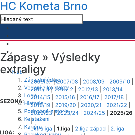
HC Kometa Brno
Zápasy »
Výsledky
extraligy
Klub
Základní údaje
2006/07
|
2007/08
|
2008/09
|
2009/10
|
Vedení a kontakty
2010/11
|
2011/12
|
2012/13
|
2013/14
|
Logo
2014/15
|
2015/16
|
2016/17
|
2017/18
|
SEZONA:
Historie
2018/19
|
2019/20
|
2020/21
|
2021/22
|
Podrobná historie
2022/23
|
2023/24
|
2024/25
|
2025/26
Ke stažení
|
Kariéra
extraliga
|
1.liga
|
2.liga západ
|
2.liga
LIGA:
Redakce webu