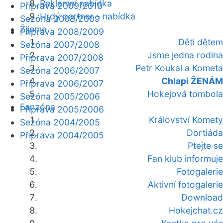
Reklamní nabídka
Příprava 2009/2010
Hrdý partner - nabídka
Sezóna 2008/2009
Žijeme
Příprava 2008/2009
Děti dětem
Sezóna 2007/2008
Jsme jedna rodina
Příprava 2007/2008
Petr Koukal a Kometa
Sezóna 2006/2007
Chlapi ŽENÁM
Příprava 2006/2007
Hokejová tombola
Sezóna 2005/2006
Fanzóna
Příprava 2005/2006
Království Komety
Sezóna 2004/2005
Dortiáda
Příprava 2004/2005
Ptejte se
Fan klub informuje
Fotogalerie
Aktivní fotogalerie
Download
Hokejchat.cz