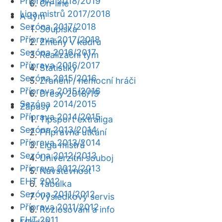
Příprava 2018/2019
On-line
Liga mistrů 2017/2018
A-tým
Sezóna 2017/2018
Soupiska
Příprava 2017/2018
Změny v kádru
Sezóna 2016/2017
Realizační tým
Příprava 2016/2017
Statistiky
Sezóna 2015/2016
Zranění / nemocní hráči
Příprava 2015/2016
Dresy 2018/19
Sezóna 2014/2015
Zápasy
Příprava 2014/2015
Tipsport extraliga
Sezóna 2013/2014
Přípravná utkání
Příprava 2013/2014
Liga mistrů
Sezóna 2012/2013
Univerzitní souboj
Příprava 2012/2013
Návštěvnost
EHT 2012
Tabulka
Sezóna 2011/2012
Výsledkový servis
Příprava 2011/2012
Rozlosování a info
EHT 2011