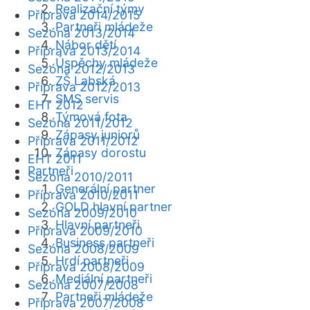
Realizační týmy
Příprava 2014/2015
Partneři mládeže
Sezóna 2013/2014
Nábor dětí
Příprava 2013/2014
Úspěchy mládeže
Sezóna 2012/2013
ZŠ Labská
Příprava 2012/2013
SMS servis
EHT 2012
Týmová fota
Sezóna 2011/2012
Zápasy juniorů
Příprava 2011/2012
Zápasy dorostu
EHT 2011
Partneři
Sezóna 2010/2011
Generální partner
Příprava 2010/2011
GOLD hlavní partner
Sezóna 2009/2010
Hlavní partneři
Příprava 2009/2010
Business partneři
Sezóna 2008/2009
Hrdí partneři
Příprava 2008/2009
Mediální partneři
Sezóna 2007/2008
Partneři mládeže
Příprava 2007/2008