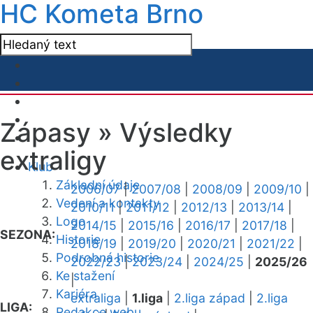
HC Kometa Brno
Zápasy »
Výsledky
extraligy
Klub
Základní údaje
2006/07
|
2007/08
|
2008/09
|
2009/10
|
Vedení a kontakty
2010/11
|
2011/12
|
2012/13
|
2013/14
|
Logo
2014/15
|
2015/16
|
2016/17
|
2017/18
|
SEZONA:
Historie
2018/19
|
2019/20
|
2020/21
|
2021/22
|
Podrobná historie
2022/23
|
2023/24
|
2024/25
|
2025/26
Ke stažení
|
Kariéra
extraliga
|
1.liga
|
2.liga západ
|
2.liga
LIGA:
Redakce webu