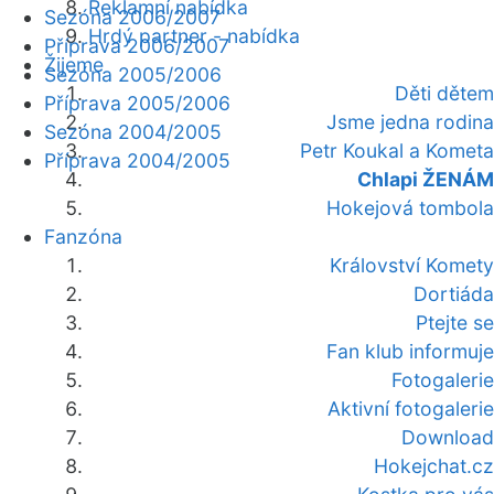
Reklamní nabídka
Sezóna 2006/2007
Hrdý partner - nabídka
Příprava 2006/2007
Žijeme
Sezóna 2005/2006
Děti dětem
Příprava 2005/2006
Jsme jedna rodina
Sezóna 2004/2005
Petr Koukal a Kometa
Příprava 2004/2005
Chlapi ŽENÁM
Hokejová tombola
Fanzóna
Království Komety
Dortiáda
Ptejte se
Fan klub informuje
Fotogalerie
Aktivní fotogalerie
Download
Hokejchat.cz