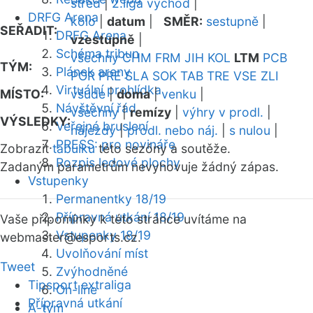
střed
|
2.liga východ
|
DRFG Arena
kolo
|
datum
|
SMĚR:
sestupně
|
SEŘADIT:
DRFG Arena
vzestupně
|
Schéma tribun
všechny
CHM
FRM
JIH
KOL
LTM
PCB
TÝM:
Plánek areny
POR
PRE
SLA
SOK
TAB
TRE
VSE
ZLI
Virtuální prohlídka
MÍSTO:
všude
|
doma
|
venku
|
Návštěvní řád
všechny
|
remízy
|
výhry v prodl.
|
VÝSLEDKY:
Veřejné bruslení
nájezdy
|
prodl. nebo náj.
|
s nulou
|
PRESS: pro novináře
Zobrazit
tabulku
této sezóny a soutěže.
Rozpis ledové plochy
Zadaným parametrům nevyhovuje žádný zápas.
Vstupenky
Permanentky 18/19
Přípravná utkání 18/19
Vaše připomínky k této stránce uvítáme na
Vstupenky 18/19
webmaster
@esports.cz.
Uvolňování míst
Tweet
Zvýhodněné
Tipsport extraliga
On-line
Přípravná utkání
A-tým