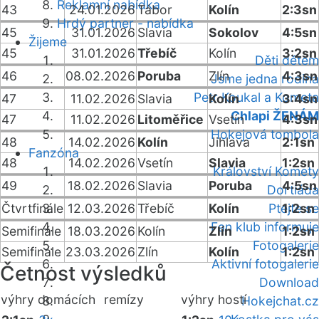
Reklamní nabídka
43
24.01.2026
Tábor
Kolín
2:3sn
Hrdý partner - nabídka
45
31.01.2026
Slavia
Sokolov
4:5sn
Žijeme
45
31.01.2026
Třebíč
Kolín
3:2sn
Děti dětem
46
08.02.2026
Poruba
Zlín
4:3sn
Jsme jedna rodina
Petr Koukal a Kometa
47
11.02.2026
Slavia
Kolín
3:4sn
Chlapi ŽENÁM
47
11.02.2026
Litoměřice
Vsetín
4:3sn
Hokejová tombola
48
14.02.2026
Kolín
Jihlava
2:1sn
Fanzóna
48
14.02.2026
Vsetín
Slavia
1:2sn
Království Komety
49
18.02.2026
Slavia
Poruba
4:5sn
Dortiáda
Čtvrtfinále
12.03.2026
Třebíč
Kolín
Ptejte se
1:2sn
Fan klub informuje
Semifinále
18.03.2026
Kolín
Zlín
1:2sn
Fotogalerie
Semifinále
23.03.2026
Zlín
Kolín
1:2sn
Aktivní fotogalerie
Četnost výsledků
Download
výhry domácích
remízy
výhry hostí
Hokejchat.cz