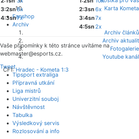
Kostka pro vás
2:1sn
3x
1:2sn
10x
Karta Kometa
3:2sn
8x
2:3sn
6x
Fanshop
4:3sn
7x
3:4sn
7x
Archiv
4:5sn
2x
Archiv článků
Archiv aktualit
Vaše připomínky k této stránce uvítáme na
Fotogalerie
webmaster
@esports.cz.
Youtube kanál
Tweet
ČF1:
Hradec - Kometa 1:3
Tipsport extraliga
Přípravná utkání
Liga mistrů
Univerzitní souboj
Návštěvnost
Tabulka
Výsledkový servis
Rozlosování a info