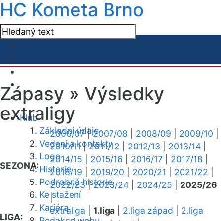
HC Kometa Brno
Zápasy »
Výsledky
extraligy
Klub
Základní údaje
2006/07
|
2007/08
|
2008/09
|
2009/10
|
Vedení a kontakty
2010/11
|
2011/12
|
2012/13
|
2013/14
|
Logo
2014/15
|
2015/16
|
2016/17
|
2017/18
|
SEZONA:
Historie
2018/19
|
2019/20
|
2020/21
|
2021/22
|
Podrobná historie
2022/23
|
2023/24
|
2024/25
|
2025/26
Ke stažení
|
Kariéra
extraliga
|
1.liga
|
2.liga západ
|
2.liga
LIGA:
Redakce webu