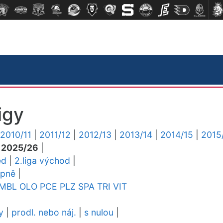
igy
2010/11
|
2011/12
|
2012/13
|
2013/14
|
2014/15
|
2015
|
2025/26
|
ed
|
2.liga východ
|
upně
|
MBL
OLO
PCE
PLZ
SPA
TRI
VIT
y
|
prodl. nebo náj.
|
s nulou
|