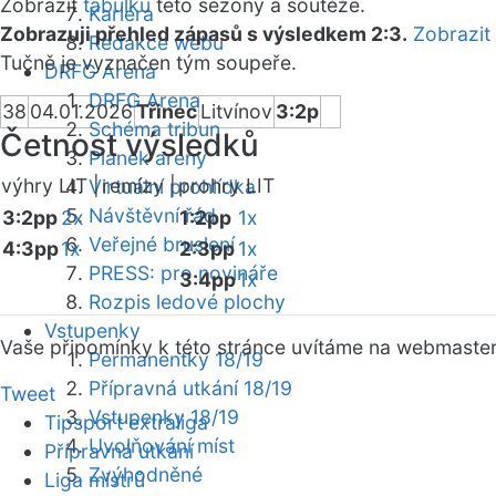
Zobrazit
tabulku
této sezóny a soutěže.
Kariéra
Zobrazuji přehled zápasů s výsledkem 2:3.
Zobrazit
Redakce webu
Tučně je vyznačen tým soupeře.
DRFG Arena
DRFG Arena
38
04.01.2026
Třinec
Litvínov
3:2p
Schéma tribun
Četnost výsledků
Plánek areny
výhry LIT |
remízy |
prohry LIT
Virtuální prohlídka
Návštěvní řád
3:2pp
2x
1:2pp
1x
Veřejné bruslení
4:3pp
1x
2:3pp
1x
PRESS: pro novináře
3:4pp
1x
Rozpis ledové plochy
Vstupenky
Vaše připomínky k této stránce uvítáme na webmaste
Permanentky 18/19
Přípravná utkání 18/19
Tweet
Vstupenky 18/19
Tipsport extraliga
Uvolňování míst
Přípravná utkání
Zvýhodněné
Liga mistrů