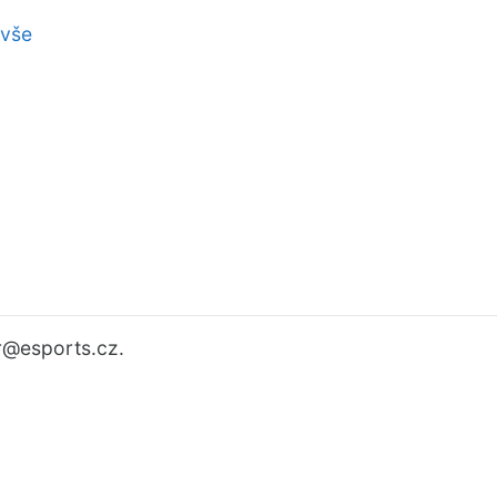
 vše
r
@esports.cz.