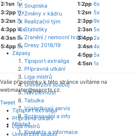
2:1sn
5x
1:2pp
6x
Soupiska
3:2pp
11x
1:2sn
5x
Změny v kádru
3:2sn
7x
2:3pp
9x
Realizační tým
4:3pp
10x
Statistiky
2:3sn
5x
Zranění / nemocní hráči
4:3sn
8x
3:4pp
2x
Dresy 2018/19
5:4pp
3x
3:4sn
4x
Zápasy
4:5pp
5x
Tipsport extraliga
4:5sn
1x
Přípravná utkání
Liga mistrů
Vaše připomínky k této stránce uvítáme na
Univerzitní souboj
webmaster
@esports.cz.
Návštěvnost
Tabulka
Tweet
Výsledkový servis
Tipsport extraliga
Rozlosování a info
Přípravná utkání
Mládež
Liga mistrů
Kontakty a informace
Univerzitní souboj