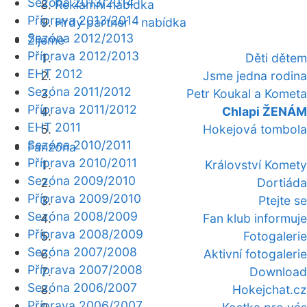
Sezóna 2013/2014
Reklamní nabídka
Příprava 2013/2014
Hrdý partner - nabídka
Sezóna 2012/2013
Žijeme
Příprava 2012/2013
Děti dětem
EHT 2012
Jsme jedna rodina
Sezóna 2011/2012
Petr Koukal a Kometa
Příprava 2011/2012
Chlapi ŽENÁM
EHT 2011
Hokejová tombola
Sezóna 2010/2011
Fanzóna
Příprava 2010/2011
Království Komety
Sezóna 2009/2010
Dortiáda
Příprava 2009/2010
Ptejte se
Sezóna 2008/2009
Fan klub informuje
Příprava 2008/2009
Fotogalerie
Sezóna 2007/2008
Aktivní fotogalerie
Příprava 2007/2008
Download
Sezóna 2006/2007
Hokejchat.cz
Příprava 2006/2007