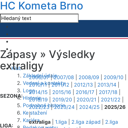
HC Kometa Brno
Zápasy »
Výsledky
extraligy
Klub
Základní údaje
2006/07
|
2007/08
|
2008/09
|
2009/10
|
Vedení a kontakty
2010/11
|
2011/12
|
2012/13
|
2013/14
|
Logo
2014/15
|
2015/16
|
2016/17
|
2017/18
|
SEZONA:
Historie
2018/19
|
2019/20
|
2020/21
|
2021/22
|
Podrobná historie
2022/23
|
2023/24
|
2024/25
|
2025/26
Ke stažení
|
Kariéra
extraliga
|
1.liga
|
2.liga západ
|
2.liga
LIGA:
Redakce webu