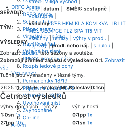
střed
|
2.liga východ
|
DRFG Arena
kolo
|
datum
|
SMĚR:
sestupně
|
SEŘADIT:
DRFG Arena
vzestupně
|
Schéma tribun
všechny
CEB
HKM
KLA
KOM
KVA
LIB
LIT
TÝM:
Plánek areny
MBL
OLO
PCE
PLZ
SPA
TRI
VIT
Virtuální prohlídka
všechny
|
remízy
|
výhry v prodl.
|
VÝSLEDKY:
Návštěvní řád
nájezdy
|
prodl. nebo náj.
|
s nulou
|
Veřejné bruslení
Zobrazit
tabulku
této sezóny a soutěže.
PRESS: pro novináře
Zobrazuji přehled zápasů s výsledkem 0:1.
Zobrazit
Rozpis ledové plochy
vše
Vstupenky
Tučně jsou vyznačeny vítězné týmy.
Permanentky 18/19
26
25.11.2025
Hr. Králové
Ml. Boleslav
0:1sn
Přípravná utkání 18/19
Četnost výsledků
Vstupenky 18/19
Uvolňování míst
výhry domácích
remízy
výhry hostí
Zvýhodněné
1:0sn
1x
0:1pp
1x
On-line
2:1pp
10x
0:1sn
1x
A-tým