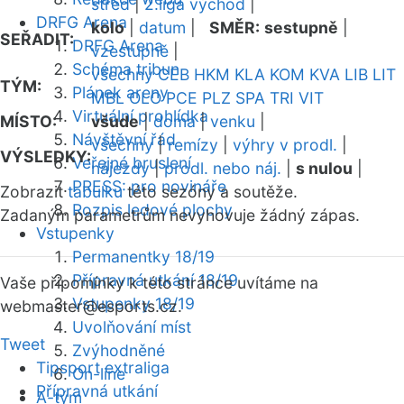
střed
|
2.liga východ
|
DRFG Arena
kolo
|
datum
|
SMĚR:
sestupně
|
SEŘADIT:
DRFG Arena
vzestupně
|
Schéma tribun
všechny
CEB
HKM
KLA
KOM
KVA
LIB
LIT
TÝM:
Plánek areny
MBL
OLO
PCE
PLZ
SPA
TRI
VIT
Virtuální prohlídka
MÍSTO:
všude
|
doma
|
venku
|
Návštěvní řád
všechny
|
remízy
|
výhry v prodl.
|
VÝSLEDKY:
Veřejné bruslení
nájezdy
|
prodl. nebo náj.
|
s nulou
|
PRESS: pro novináře
Zobrazit
tabulku
této sezóny a soutěže.
Rozpis ledové plochy
Zadaným parametrům nevyhovuje žádný zápas.
Vstupenky
Permanentky 18/19
Přípravná utkání 18/19
Vaše připomínky k této stránce uvítáme na
Vstupenky 18/19
webmaster
@esports.cz.
Uvolňování míst
Tweet
Zvýhodněné
Tipsport extraliga
On-line
Přípravná utkání
A-tým