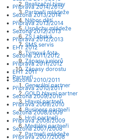
Realizační týmy
Příprava 2014/2015
Partneři mládeže
Sezóna 2013/2014
Nábor dětí
Příprava 2013/2014
Úspěchy mládeže
Sezóna 2012/2013
ZŠ Labská
Příprava 2012/2013
SMS servis
EHT 2012
Týmová fota
Sezóna 2011/2012
Zápasy juniorů
Příprava 2011/2012
Zápasy dorostu
EHT 2011
Partneři
Sezóna 2010/2011
Generální partner
Příprava 2010/2011
GOLD hlavní partner
Sezóna 2009/2010
Hlavní partneři
Příprava 2009/2010
Business partneři
Sezóna 2008/2009
Hrdí partneři
Příprava 2008/2009
Mediální partneři
Sezóna 2007/2008
Partneři mládeže
Příprava 2007/2008