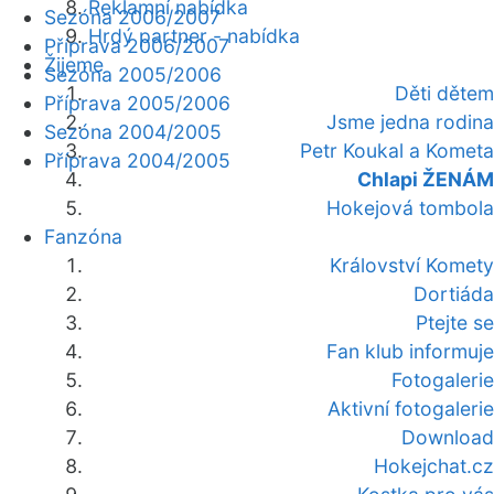
Reklamní nabídka
Sezóna 2006/2007
Hrdý partner - nabídka
Příprava 2006/2007
Žijeme
Sezóna 2005/2006
Děti dětem
Příprava 2005/2006
Jsme jedna rodina
Sezóna 2004/2005
Petr Koukal a Kometa
Příprava 2004/2005
Chlapi ŽENÁM
Hokejová tombola
Fanzóna
Království Komety
Dortiáda
Ptejte se
Fan klub informuje
Fotogalerie
Aktivní fotogalerie
Download
Hokejchat.cz