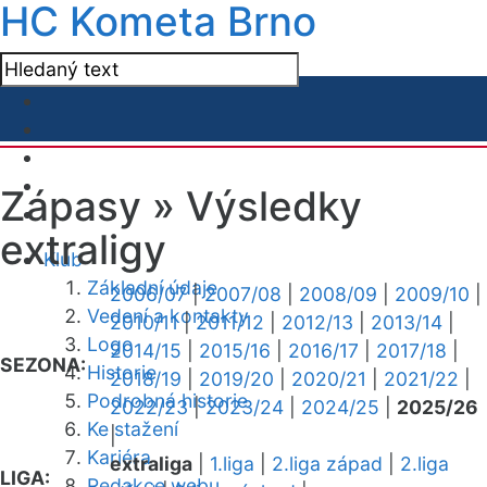
HC Kometa Brno
Zápasy »
Výsledky
extraligy
Klub
Základní údaje
2006/07
|
2007/08
|
2008/09
|
2009/10
|
Vedení a kontakty
2010/11
|
2011/12
|
2012/13
|
2013/14
|
Logo
2014/15
|
2015/16
|
2016/17
|
2017/18
|
SEZONA:
Historie
2018/19
|
2019/20
|
2020/21
|
2021/22
|
Podrobná historie
2022/23
|
2023/24
|
2024/25
|
2025/26
Ke stažení
|
Kariéra
extraliga
|
1.liga
|
2.liga západ
|
2.liga
LIGA:
Redakce webu