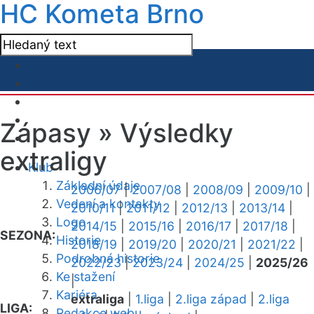
HC Kometa Brno
Zápasy »
Výsledky
extraligy
Klub
Základní údaje
2006/07
|
2007/08
|
2008/09
|
2009/10
|
Vedení a kontakty
2010/11
|
2011/12
|
2012/13
|
2013/14
|
Logo
2014/15
|
2015/16
|
2016/17
|
2017/18
|
SEZONA:
Historie
2018/19
|
2019/20
|
2020/21
|
2021/22
|
Podrobná historie
2022/23
|
2023/24
|
2024/25
|
2025/26
Ke stažení
|
Kariéra
extraliga
|
1.liga
|
2.liga západ
|
2.liga
LIGA:
Redakce webu