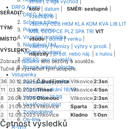
střed
|
2.liga východ
|
DRFG Arena
kolo
|
datum
|
SMĚR:
sestupně
|
SEŘADIT:
DRFG Arena
vzestupně
|
Schéma tribun
všechny
CEB
HKM
KLA
KOM
KVA
LIB
LIT
TÝM:
Plánek areny
MBL
OLO
PCE
PLZ
SPA
TRI
VIT
Virtuální prohlídka
MÍSTO:
všude
|
doma
|
venku
|
Návštěvní řád
všechny
|
remízy
|
výhry v prodl.
|
VÝSLEDKY:
Veřejné bruslení
nájezdy
|
prodl. nebo náj.
|
s nulou
|
PRESS: pro novináře
Zobrazit
tabulku
této sezóny a soutěže.
Rozpis ledové plochy
Tučně je vyznačen tým soupeře.
Vstupenky
36
30.12.2025
Č.Budějovice
Vítkovice
2:3sn
Permanentky 18/19
Přípravná utkání 18/19
11
03.10.2025
Třinec
Vítkovice
4:5sn
Vstupenky 18/19
8
26.09.2025
Olomouc
Vítkovice
2:3sn
Uvolňování míst
6
21.09.2025
Vítkovice
Sparta
2:3sn
Zvýhodněné
2
12.09.2025
Vítkovice
Kladno
1:0sn
On-line
Četnost výsledků
A-tým