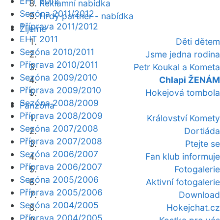
EHT 2012
Reklamní nabídka
Sezóna 2011/2012
Hrdý partner - nabídka
Příprava 2011/2012
Žijeme
EHT 2011
Děti dětem
Sezóna 2010/2011
Jsme jedna rodina
Příprava 2010/2011
Petr Koukal a Kometa
Sezóna 2009/2010
Chlapi ŽENÁM
Příprava 2009/2010
Hokejová tombola
Sezóna 2008/2009
Fanzóna
Příprava 2008/2009
Království Komety
Sezóna 2007/2008
Dortiáda
Příprava 2007/2008
Ptejte se
Sezóna 2006/2007
Fan klub informuje
Příprava 2006/2007
Fotogalerie
Sezóna 2005/2006
Aktivní fotogalerie
Příprava 2005/2006
Download
Sezóna 2004/2005
Hokejchat.cz
Příprava 2004/2005