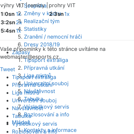
výhry VIT |
remízy |
prohry VIT
Soupiska
Změny v kádru
1:0sn
1x
2:3sn
1x
Realizační tým
3:2sn
2x
Statistiky
5:4sn
1x
Zranění / nemocní hráči
Dresy 2018/19
Vaše připomínky k této stránce uvítáme na
Zápasy
webmaster
@esports.cz.
Tipsport extraliga
Přípravná utkání
Tweet
Liga mistrů
Tipsport extraliga
Univerzitní souboj
Přípravná utkání
Návštěvnost
Liga mistrů
Tabulka
Univerzitní souboj
Výsledkový servis
Návštěvnost
Rozlosování a info
Tabulka
Mládež
Výsledkový servis
Kontakty a informace
Rozlosování a info