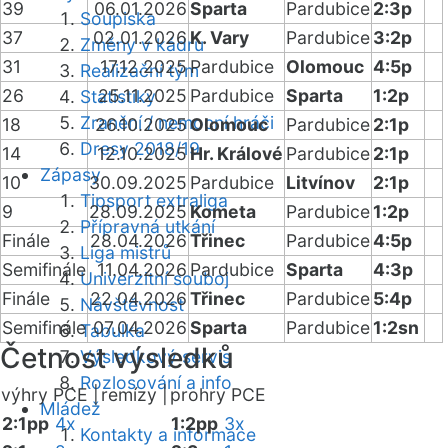
39
06.01.2026
Sparta
Pardubice
2:3p
Soupiska
37
02.01.2026
K. Vary
Pardubice
3:2p
Změny v kádru
31
17.12.2025
Pardubice
Olomouc
4:5p
Realizační tým
26
25.11.2025
Pardubice
Sparta
1:2p
Statistiky
Zranění / nemocní hráči
18
26.10.2025
Olomouc
Pardubice
2:1p
Dresy 2018/19
14
12.10.2025
Hr. Králové
Pardubice
2:1p
Zápasy
10
30.09.2025
Pardubice
Litvínov
2:1p
Tipsport extraliga
9
28.09.2025
Kometa
Pardubice
1:2p
Přípravná utkání
Finále
28.04.2026
Třinec
Pardubice
4:5p
Liga mistrů
Semifinále
11.04.2026
Pardubice
Sparta
4:3p
Univerzitní souboj
Finále
22.04.2026
Třinec
Pardubice
5:4p
Návštěvnost
Semifinále
07.04.2026
Sparta
Pardubice
1:2sn
Tabulka
Četnost výsledků
Výsledkový servis
Rozlosování a info
výhry PCE |
remízy |
prohry PCE
Mládež
2:1pp
4x
1:2pp
3x
Kontakty a informace