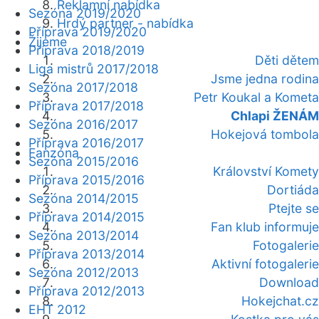
Reklamní nabídka
Sezóna 2019/2020
Hrdý partner - nabídka
Příprava 2019/2020
Žijeme
Příprava 2018/2019
Děti dětem
Liga mistrů 2017/2018
Jsme jedna rodina
Sezóna 2017/2018
Petr Koukal a Kometa
Příprava 2017/2018
Chlapi ŽENÁM
Sezóna 2016/2017
Hokejová tombola
Příprava 2016/2017
Fanzóna
Sezóna 2015/2016
Království Komety
Příprava 2015/2016
Dortiáda
Sezóna 2014/2015
Ptejte se
Příprava 2014/2015
Fan klub informuje
Sezóna 2013/2014
Fotogalerie
Příprava 2013/2014
Aktivní fotogalerie
Sezóna 2012/2013
Download
Příprava 2012/2013
Hokejchat.cz
EHT 2012