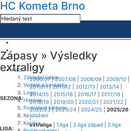
HC Kometa Brno
Zápasy »
Výsledky
extraligy
Klub
Základní údaje
2006/07
|
2007/08
|
2008/09
|
2009/10
|
Vedení a kontakty
2010/11
|
2011/12
|
2012/13
|
2013/14
|
Logo
2014/15
|
2015/16
|
2016/17
|
2017/18
|
SEZONA:
Historie
2018/19
|
2019/20
|
2020/21
|
2021/22
|
Podrobná historie
2022/23
|
2023/24
|
2024/25
|
2025/26
Ke stažení
|
Kariéra
extraliga
|
1.liga
|
2.liga západ
|
2.liga
LIGA:
Redakce webu