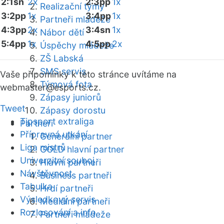
2:1sn
2x
2:3pp
1x
Realizační týmy
3:2pp
1x
3:4pp
1x
Partneři mládeže
4:3pp
2x
3:4sn
1x
Nábor dětí
5:4pp
1x
4:5pp
2x
Úspěchy mládeže
ZŠ Labská
SMS servis
Vaše připomínky k této stránce uvítáme na
Týmová fota
webmaster
@esports.cz.
Zápasy juniorů
Tweet
Zápasy dorostu
Tipsport extraliga
Partneři
Přípravná utkání
Generální partner
Liga mistrů
GOLD hlavní partner
Univerzitní souboj
Hlavní partneři
Návštěvnost
Business partneři
Tabulka
Hrdí partneři
Výsledkový servis
Mediální partneři
Rozlosování a info
Partneři mládeže