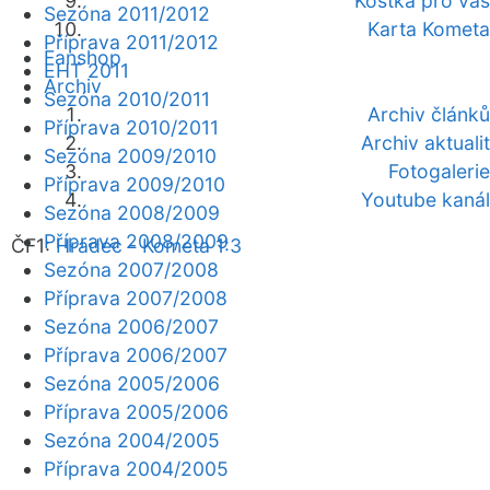
Kostka pro vás
Sezóna 2011/2012
Karta Kometa
Příprava 2011/2012
Fanshop
EHT 2011
Archiv
Sezóna 2010/2011
Archiv článků
Příprava 2010/2011
Archiv aktualit
Sezóna 2009/2010
Fotogalerie
Příprava 2009/2010
Youtube kanál
Sezóna 2008/2009
Příprava 2008/2009
ČF1:
Hradec - Kometa 1:3
Sezóna 2007/2008
Příprava 2007/2008
Sezóna 2006/2007
Příprava 2006/2007
Sezóna 2005/2006
Příprava 2005/2006
Sezóna 2004/2005
Příprava 2004/2005