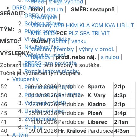
střed
|
2.liga východ
|
DRFG Arena
kolo
|
datum
|
SMĚR:
sestupně
|
SEŘADIT:
DRFG Arena
vzestupně
|
Schéma tribun
všechny
CEB
HKM
KLA
KOM
KVA
LIB
LIT
TÝM:
Plánek areny
MBL
OLO
PCE
PLZ
SPA
TRI
VIT
Virtuální prohlídka
MÍSTO:
všude
|
doma
|
venku
|
Návštěvní řád
všechny
|
remízy
|
výhry v prodl.
|
VÝSLEDKY:
Veřejné bruslení
nájezdy
|
prodl. nebo náj.
|
s nulou
|
PRESS: pro novináře
Zobrazit
tabulku
této sezóny a soutěže.
Rozpis ledové plochy
Tučně je vyznačen tým soupeře.
Vstupenky
52
06.03.2026
Pardubice
Sparta
2:1p
Permanentky 18/19
Přípravná utkání 18/19
50
01.03.2026
Pardubice
K. Vary
4:3p
Vstupenky 18/19
46
27.01.2026
Pardubice
Kladno
2:1p
Uvolňování míst
45
25.01.2026
Pardubice
Plzeň
3:4p
Zvýhodněné
41
11.01.2026
Pardubice
Liberec
2:1sn
On-line
40
09.01.2026
Hr. Králové
Pardubice
4:3sn
A-tým