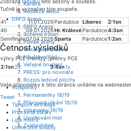
Zobrazit
tabulku
této sezóny a soutěže.
Kariéra
Tučně je vyznačen tým soupeře.
Redakce webu
DRFG Arena
41
11.01.2026
Pardubice
Liberec
2:1sn
DRFG Arena
40
09.01.2026
Hr. Králové
Pardubice
4:3sn
Schéma tribun
Semifinále
07.04.2026
Sparta
Pardubice
1:2sn
Plánek areny
Četnost výsledků
Virtuální prohlídka
Návštěvní řád
výhry PCE |
remízy |
prohry PCE
Veřejné bruslení
2:1sn
2x
3:4sn
1x
PRESS: pro novináře
Rozpis ledové plochy
Vaše připomínky k této stránce uvítáme na webmaste
Vstupenky
Permanentky 18/19
Tweet
Přípravná utkání 18/19
Tipsport extraliga
Vstupenky 18/19
Přípravná utkání
Uvolňování míst
Liga mistrů
Zvýhodněné
Univerzitní souboj