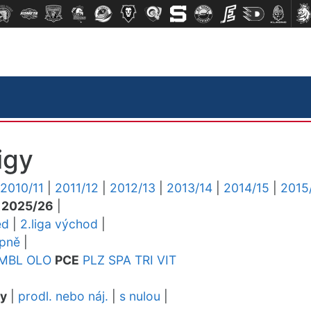
igy
2010/11
|
2011/12
|
2012/13
|
2013/14
|
2014/15
|
2015
|
2025/26
|
ed
|
2.liga východ
|
upně
|
MBL
OLO
PCE
PLZ
SPA
TRI
VIT
dy
|
prodl. nebo náj.
|
s nulou
|