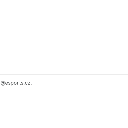
r
@esports.cz.